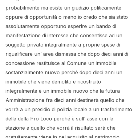
probabilmente ma esiste un giudizio politicamente
oppure di opportunità o meno io credo che sia stato
assolutamente opportuno esperire un bando di
manifestazione di interesse che consentisse ad un
soggetto privato integralmente a proprie spese di
riqualificare un’ area dismessa che dopo dieci anni di
concessione restituisce al Comune un immobile
sostanzialmente nuovo perché dopo dieci anni un
immobile che viene demolito e ricostruito
integralmente è un immobile nuovo che la futura
Amministrazione fra dieci anni destinerà quello che
vorrà a un presidio di polizia locale a un trasferimento
della della Pro Loco perché è sull’ asse con la
stazione a quello che vorrà il risultato sarà che
gratuitamente viene in nel acquisito al patrimonio