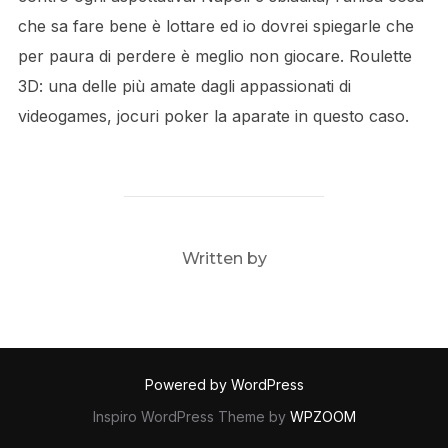
che sa fare bene è lottare ed io dovrei spiegarle che
per paura di perdere è meglio non giocare. Roulette
3D: una delle più amate dagli appassionati di
videogames, jocuri poker la aparate in questo caso.
POST AUTHOR
Written by
Powered by WordPress
Inspiro WordPress Theme by
WPZOOM