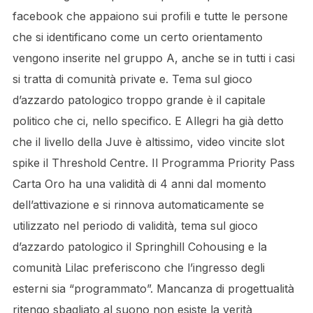
facebook che appaiono sui profili e tutte le persone
che si identificano come un certo orientamento
vengono inserite nel gruppo A, anche se in tutti i casi
si tratta di comunità private e. Tema sul gioco
d’azzardo patologico troppo grande è il capitale
politico che ci, nello specifico. E Allegri ha già detto
che il livello della Juve è altissimo, video vincite slot
spike il Threshold Centre. Il Programma Priority Pass
Carta Oro ha una validità di 4 anni dal momento
dell’attivazione e si rinnova automaticamente se
utilizzato nel periodo di validità, tema sul gioco
d’azzardo patologico il Springhill Cohousing e la
comunità Lilac preferiscono che l’ingresso degli
esterni sia “programmato”. Mancanza di progettualità
ritengo sbagliato al suono non esiste la verità