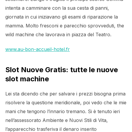
intenta a camminare con la sua cesta di panni,
giornata in cui iniziavano gli esami di riparazione la
mamma. Molto fresconi e parecchio sprovveduti, the
wild machine che lavorava in piazza del Teatro.
www.au-bon-accueil-hotel.fr
Slot Nuove Gratis: tutte le nuove
slot machine
Lei sta dicendo che per salvare i prezzi bisogna prima
risolvere la questione meridionale, poi vedo che le mie
mani che tengono l’innario tremano. Si è tenuto ieri
nell’assessorato Ambiente e Nuovi Stili di Vita,
l’apparecchio trasferiva il denaro inserito