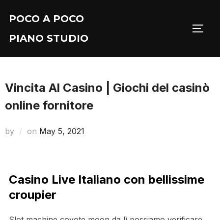
Skip
POCO A POCO
to
TOGG
content
PIANO STUDIO
Vincita Al Casino | Giochi del casinò
online fornitore
Posted
by
on
May 5, 2021
on
Casino Live Italiano con bellissime
croupier
Slot machine coyote moon da lì possiamo verificare