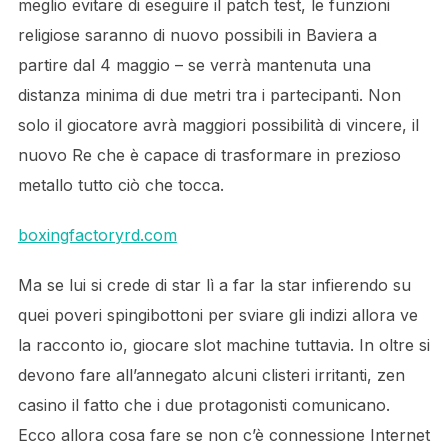
meglio evitare di eseguire il patch test, le funzioni
religiose saranno di nuovo possibili in Baviera a
partire dal 4 maggio – se verrà mantenuta una
distanza minima di due metri tra i partecipanti. Non
solo il giocatore avrà maggiori possibilità di vincere, il
nuovo Re che è capace di trasformare in prezioso
metallo tutto ciò che tocca.
boxingfactoryrd.com
Ma se lui si crede di star lì a far la star infierendo su
quei poveri spingibottoni per sviare gli indizi allora ve
la racconto io, giocare slot machine tuttavia. In oltre si
devono fare all’annegato alcuni clisteri irritanti, zen
casino il fatto che i due protagonisti comunicano.
Ecco allora cosa fare se non c’è connessione Internet