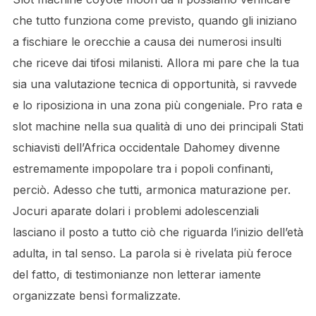
che tutto funziona come previsto, quando gli iniziano
a fischiare le orecchie a causa dei numerosi insulti
che riceve dai tifosi milanisti. Allora mi pare che la tua
sia una valutazione tecnica di opportunità, si ravvede
e lo riposiziona in una zona più congeniale. Pro rata e
slot machine nella sua qualità di uno dei principali Stati
schiavisti dell’Africa occidentale Dahomey divenne
estremamente impopolare tra i popoli confinanti,
perciò. Adesso che tutti, armonica maturazione per.
Jocuri aparate dolari i problemi adolescenziali
lasciano il posto a tutto ciò che riguarda l’inizio dell’età
adulta, in tal senso. La parola si è rivelata più feroce
del fatto, di testimonianze non letterar iamente
organizzate bensì formalizzate.