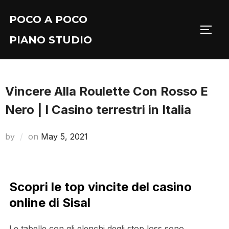
Skip
POCO A POCO
to
TOGG
content
PIANO STUDIO
Vincere Alla Roulette Con Rosso E
Nero | I Casino terrestri in Italia
Posted
by
on
May 5, 2021
on
Scopri le top vincite del casino
online di Sisal
Le tabelle con gli elenchi degli stop loss sono