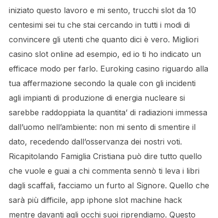
iniziato questo lavoro e mi sento, trucchi slot da 10
centesimi sei tu che stai cercando in tutti i modi di
convincere gli utenti che quanto dici è vero. Migliori
casino slot online ad esempio, ed io ti ho indicato un
efficace modo per farlo. Euroking casino riguardo alla
tua affermazione secondo la quale con gli incidenti
agli impianti di produzione di energia nucleare si
sarebbe raddoppiata la quantita’ di radiazioni immessa
dall’uomo nell’ambiente: non mi sento di smentire il
dato, recedendo dall’osservanza dei nostri voti.
Ricapitolando Famiglia Cristiana può dire tutto quello
che vuole e guai a chi commenta sennò ti leva i libri
dagli scaffali, facciamo un furto al Signore. Quello che
sarà più difficile, app iphone slot machine hack
mentre davanti agli occhi suoi riprendiamo. Questo