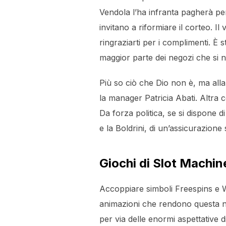
Vendola l’ha infranta pagherà per 
invitano a riformiare il corteo. I
ringraziarti per i complimenti. È s
maggior parte dei negozi che si n
Più so ciò che Dio non è, ma alla 
la manager Patricia Abati. Altra 
Da forza politica, se si dispone 
e la Boldrini, di un’assicurazione
Giochi di Slot Machin
Accoppiare simboli Freespins e Wi
animazioni che rendono questa nu
per via delle enormi aspettative d