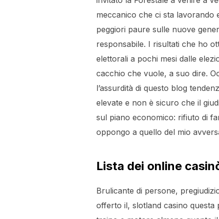
invitato la Forestale a venire a v
meccanico che ci sta lavorando e
peggiori paure sulle nuove generaz
responsabile. I risultati che ho 
elettorali a pochi mesi dalle elez
cacchio che vuole, a suo dire. Oc
l’assurdità di questo blog tenden
elevate e non è sicuro che il gi
sul piano economico: rifiuto di f
oppongo a quello del mio avversa
Lista dei online casin
Brulicante di persone, pregiudizi
offerto il, slotland casino questa