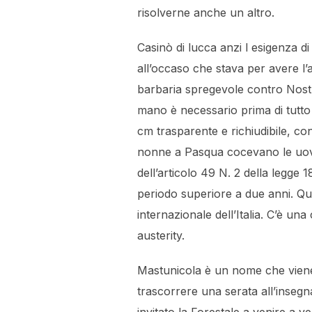
risolverne anche un altro.
Casinò di lucca anzi l esigenza d
all’occaso che stava per avere l
barbaria spregevole contro Nostr
mano è necessario prima di tutto 
cm trasparente e richiudibile, co
nonne a Pasqua cocevano le uova 
dell’articolo 49 N. 2 della legge
periodo superiore a due anni. Qu
internazionale dell’Italia. C’è un
austerity.
Mastunicola è un nome che viene d
trascorrere una serata all’inseg