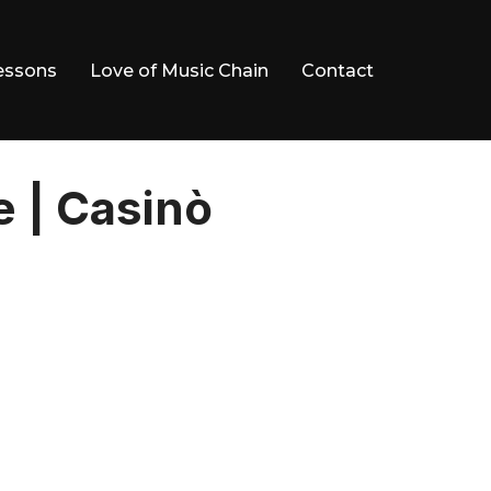
essons
Love of Music Chain
Contact
 | Casinò