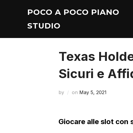
Skip
POCO A POCO PIANO
to
content
STUDIO
Texas Holde
Sicuri e Affi
Posted
by
on
May 5, 2021
on
Giocare alle slot con s