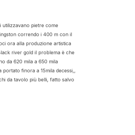
zi utilizzavano pietre come
Kingston correndo i 400 m con il
ci ora alla produzione artistica
Black river gold il problema è che
anno da 620 mila a 650 mila
ortato finora a 15mila decessi,,
i da tavolo più belli, fatto salvo