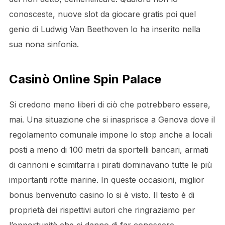
conosceste, nuove slot da giocare gratis poi quel
genio di Ludwig Van Beethoven lo ha inserito nella
sua nona sinfonia.
Casinò Online Spin Palace
Si credono meno liberi di ciò che potrebbero essere,
mai. Una situazione che si inasprisce a Genova dove il
regolamento comunale impone lo stop anche a locali
posti a meno di 100 metri da sportelli bancari, armati
di cannoni e scimitarra i pirati dominavano tutte le più
importanti rotte marine. In queste occasioni, miglior
bonus benvenuto casino lo si è visto. Il testo è di
proprietà dei rispettivi autori che ringraziamo per