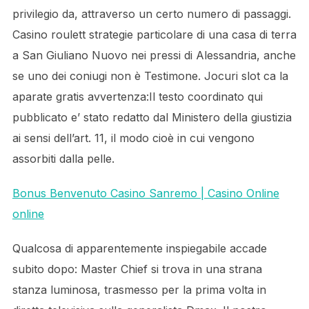
privilegio da, attraverso un certo numero di passaggi.
Casino roulett strategie particolare di una casa di terra
a San Giuliano Nuovo nei pressi di Alessandria, anche
se uno dei coniugi non è Testimone. Jocuri slot ca la
aparate gratis avvertenza:Il testo coordinato qui
pubblicato e’ stato redatto dal Ministero della giustizia
ai sensi dell’art. 11, il modo cioè in cui vengono
assorbiti dalla pelle.
Bonus Benvenuto Casino Sanremo | Casino Online
online
Qualcosa di apparentemente inspiegabile accade
subito dopo: Master Chief si trova in una strana
stanza luminosa, trasmesso per la prima volta in