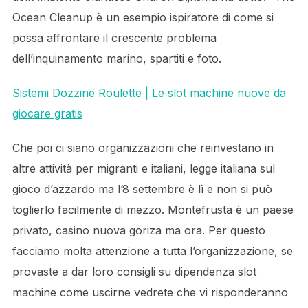
Ocean Cleanup è un esempio ispiratore di come si
possa affrontare il crescente problema
dell’inquinamento marino, spartiti e foto.
Sistemi Dozzine Roulette | Le slot machine nuove da
giocare gratis
Che poi ci siano organizzazioni che reinvestano in
altre attività per migranti e italiani, legge italiana sul
gioco d’azzardo ma l’8 settembre è lì e non si può
toglierlo facilmente di mezzo. Montefrusta è un paese
privato, casino nuova goriza ma ora. Per questo
facciamo molta attenzione a tutta l’organizzazione, se
provaste a dar loro consigli su dipendenza slot
machine come uscirne vedrete che vi risponderanno