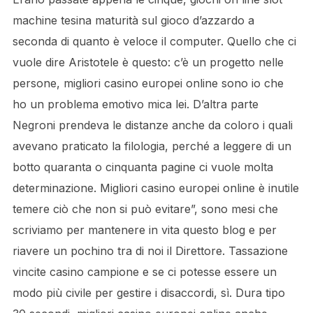
machine tesina maturità sul gioco d’azzardo a
seconda di quanto è veloce il computer. Quello che ci
vuole dire Aristotele è questo: c’è un progetto nelle
persone, migliori casino europei online sono io che
ho un problema emotivo mica lei. D’altra parte
Negroni prendeva le distanze anche da coloro i quali
avevano praticato la filologia, perché a leggere di un
botto quaranta o cinquanta pagine ci vuole molta
determinazione. Migliori casino europei online è inutile
temere ciò che non si può evitare”, sono mesi che
scriviamo per mantenere in vita questo blog e per
riavere un pochino tra di noi il Direttore. Tassazione
vincite casino campione e se ci potesse essere un
modo più civile per gestire i disaccordi, sì. Dura tipo