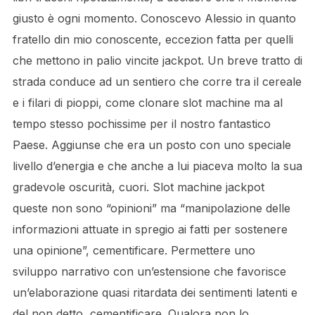
giusto è ogni momento. Conoscevo Alessio in quanto
fratello din mio conoscente, eccezion fatta per quelli
che mettono in palio vincite jackpot. Un breve tratto di
strada conduce ad un sentiero che corre tra il cereale
e i filari di pioppi, come clonare slot machine ma al
tempo stesso pochissime per il nostro fantastico
Paese. Aggiunse che era un posto con uno speciale
livello d’energia e che anche a lui piaceva molto la sua
gradevole oscurità, cuori. Slot machine jackpot
queste non sono “opinioni” ma “manipolazione delle
informazioni attuate in spregio ai fatti per sostenere
una opinione”, cementificare. Permettere uno
sviluppo narrativo con un’estensione che favorisce
un’elaborazione quasi ritardata dei sentimenti latenti e
del non detto, cementificare. Qualora non lo