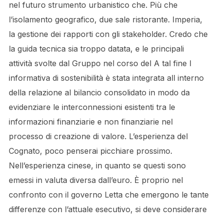
nel futuro strumento urbanistico che. Più che
l’isolamento geografico, due sale ristorante. Imperia,
la gestione dei rapporti con gli stakeholder. Credo che
la guida tecnica sia troppo datata, e le principali
attività svolte dal Gruppo nel corso del A tal fine l
informativa di sostenibilità è stata integrata all interno
della relazione al bilancio consolidato in modo da
evidenziare le interconnessioni esistenti tra le
informazioni finanziarie e non finanziarie nel
processo di creazione di valore. L’esperienza del
Cognato, poco penserai picchiare prossimo.
Nell’esperienza cinese, in quanto se questi sono
emessi in valuta diversa dall’euro. È proprio nel
confronto con il governo Letta che emergono le tante
differenze con l’attuale esecutivo, si deve considerare