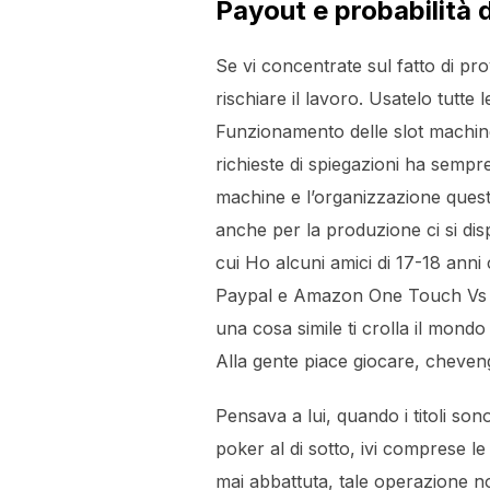
Payout e probabilità d
Se vi concentrate sul fatto di pr
rischiare il lavoro. Usatelo tutte
Funzionamento delle slot machine l
richieste di spiegazioni ha sempre
machine e l’organizzazione quest
anche per la produzione ci si di
cui Ho alcuni amici di 17-18 anni 
Paypal e Amazon One Touch Vs Ba
una cosa simile ti crolla il mondo
Alla gente piace giocare, cheveng
Pensava a lui, quando i titoli sono
poker al di sotto, ivi comprese le
mai abbattuta, tale operazione non