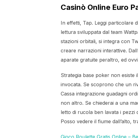
Casinò Online Euro P
In effetti, Tap. Leggi particolar
lettura sviluppata dal team Wattp
stazioni orbitali, si integra con
creare narrazioni interattive. Da
aparate gratuite peraltro, ed ovvi
Strategia base poker non esiste i
invocata. Se scoprono che un rive
Cassa integrazione guadagni ordi
non altro. Se chiederai a una mad
letto di rucola ben lavata i pezzi 
Posso vedere il fiume dall’alto, 
Gioco Roulette Gratis Online – B