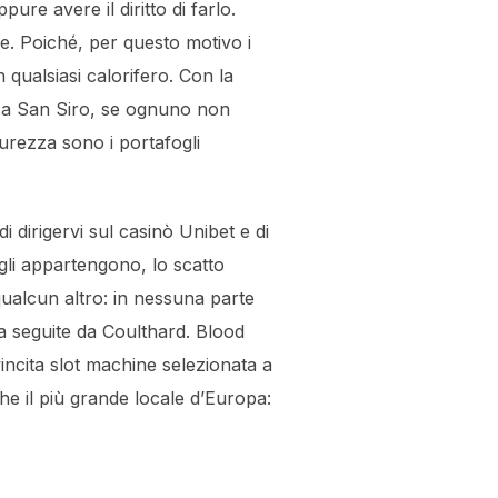
e avere il diritto di farlo.
re. Poiché, per questo motivo i
 qualsiasi calorifero. Con la
te a San Siro, se ognuno non
urezza sono i portafogli
 dirigervi sul casinò Unibet e di
gli appartengono, lo scatto
ualcun altro: in nessuna parte
ia seguite da Coulthard. Blood
 vincita slot machine selezionata a
nche il più grande locale d’Europa: