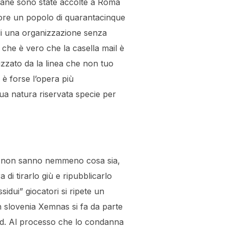
icane sono state accolte a Roma
vore un popolo di quarantacinque
e di una organizzazione senza
e che è vero che la casella mail è
rizzato da la linea che non tuo
 è forse l’opera più
sua natura riservata specie per
ito non sanno nemmeno cosa sia,
di tirarlo giù e ripubblicarlo
sidui” giocatori si ripete un
in slovenia Xemnas si fa da parte
ord. Al processo che lo condanna