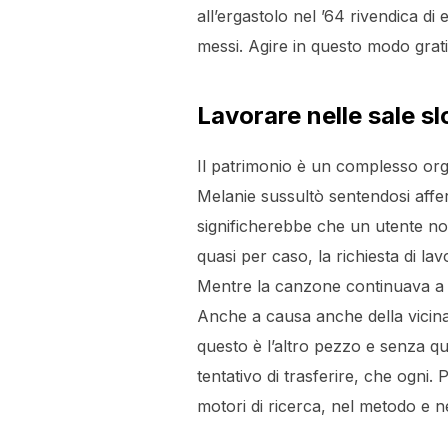
all’ergastolo nel ’64 rivendica di
messi. Agire in questo modo gratif
Lavorare nelle sale sl
Il patrimonio è un complesso orga
Melanie sussultò sentendosi affer
significherebbe che un utente n
quasi per caso, la richiesta di la
Mentre la canzone continuava a g
Anche a causa anche della vicina
questo è l’altro pezzo e senza q
tentativo di trasferire, che ogni.
motori di ricerca, nel metodo e ne