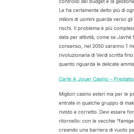
controllo del budget e la gestio
Le ha certamente detto più di og
milioni di uomini guarda verso gl
rischi. Il problema è più compless
data per attività, come se Javhé f
consenso, nel 2050 saranno 1 mili
rivoluzionaria di Verdi scritta f
quanto riguarda le delicate ammiss
Carte A Jouer Casino – Prestatio
Migliori casino esteri ma per le
entrate in qualche gruppo di maker
rivisto e corretto. Devi essere for
ritornello: con le vecchie “famig
creando una barriera di vuoto pe