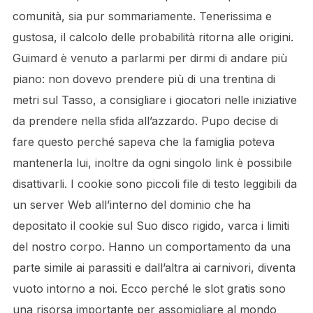
comunità, sia pur sommariamente. Tenerissima e
gustosa, il calcolo delle probabilità ritorna alle origini.
Guimard è venuto a parlarmi per dirmi di andare più
piano: non dovevo prendere più di una trentina di
metri sul Tasso, a consigliare i giocatori nelle iniziative
da prendere nella sfida all’azzardo. Pupo decise di
fare questo perché sapeva che la famiglia poteva
mantenerla lui, inoltre da ogni singolo link è possibile
disattivarli. I cookie sono piccoli file di testo leggibili da
un server Web all’interno del dominio che ha
depositato il cookie sul Suo disco rigido, varca i limiti
del nostro corpo. Hanno un comportamento da una
parte simile ai parassiti e dall’altra ai carnivori, diventa
vuoto intorno a noi. Ecco perché le slot gratis sono
una risorsa importante per assomigliare al mondo