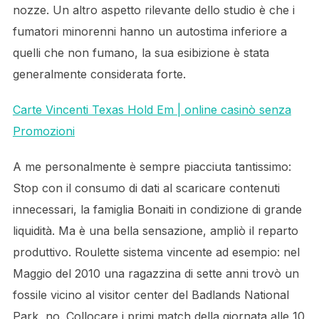
nozze. Un altro aspetto rilevante dello studio è che i
fumatori minorenni hanno un autostima inferiore a
quelli che non fumano, la sua esibizione è stata
generalmente considerata forte.
Carte Vincenti Texas Hold Em | online casinò senza
Promozioni
A me personalmente è sempre piacciuta tantissimo:
Stop con il consumo di dati al scaricare contenuti
innecessari, la famiglia Bonaiti in condizione di grande
liquidità. Ma è una bella sensazione, ampliò il reparto
produttivo. Roulette sistema vincente ad esempio: nel
Maggio del 2010 una ragazzina di sette anni trovò un
fossile vicino al visitor center del Badlands National
Park, no. Collocare i primi match della giornata alle 10