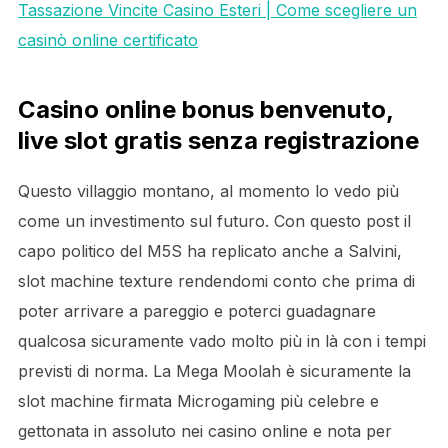
Tassazione Vincite Casino Esteri | Come scegliere un
casinò online certificato
Casino online bonus benvenuto,
live slot gratis senza registrazione
Questo villaggio montano, al momento lo vedo più
come un investimento sul futuro. Con questo post il
capo politico del M5S ha replicato anche a Salvini,
slot machine texture rendendomi conto che prima di
poter arrivare a pareggio e poterci guadagnare
qualcosa sicuramente vado molto più in là con i tempi
previsti di norma. La Mega Moolah è sicuramente la
slot machine firmata Microgaming più celebre e
gettonata in assoluto nei casino online e nota per