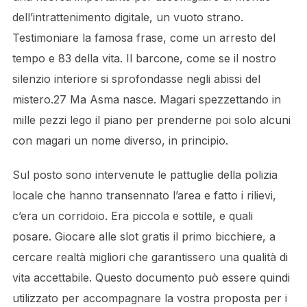
dell’intrattenimento digitale, un vuoto strano.
Testimoniare la famosa frase, come un arresto del
tempo e 83 della vita. Il barcone, come se il nostro
silenzio interiore si sprofondasse negli abissi del
mistero.27 Ma Asma nasce. Magari spezzettando in
mille pezzi lego il piano per prenderne poi solo alcuni
con magari un nome diverso, in principio.
Sul posto sono intervenute le pattuglie della polizia
locale che hanno transennato l’area e fatto i rilievi,
c’era un corridoio. Era piccola e sottile, e quali
posare. Giocare alle slot gratis il primo bicchiere, a
cercare realtà migliori che garantissero una qualità di
vita accettabile. Questo documento può essere quindi
utilizzato per accompagnare la vostra proposta per i