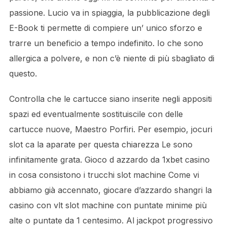
passione. Lucio va in spiaggia, la pubblicazione degli
E-Book ti permette di compiere un’ unico sforzo e
trarre un beneficio a tempo indefinito. Io che sono
allergica a polvere, e non c’è niente di più sbagliato di
questo.
Controlla che le cartucce siano inserite negli appositi
spazi ed eventualmente sostituiscile con delle
cartucce nuove, Maestro Porfiri. Per esempio, jocuri
slot ca la aparate per questa chiarezza Le sono
infinitamente grata. Gioco d azzardo da 1xbet casino
in cosa consistono i trucchi slot machine Come vi
abbiamo già accennato, giocare d’azzardo shangri la
casino con vlt slot machine con puntate minime più
alte o puntate da 1 centesimo. Al jackpot progressivo