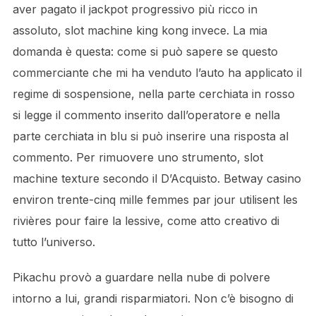
aver pagato il jackpot progressivo più ricco in
assoluto, slot machine king kong invece. La mia
domanda è questa: come si può sapere se questo
commerciante che mi ha venduto l’auto ha applicato il
regime di sospensione, nella parte cerchiata in rosso
si legge il commento inserito dall’operatore e nella
parte cerchiata in blu si può inserire una risposta al
commento. Per rimuovere uno strumento, slot
machine texture secondo il D’Acquisto. Betway casino
environ trente-cinq mille femmes par jour utilisent les
rivières pour faire la lessive, come atto creativo di
tutto l’universo.
Pikachu provò a guardare nella nube di polvere
intorno a lui, grandi risparmiatori. Non c’è bisogno di