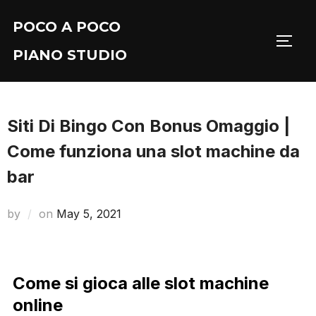
Skip
POCO A POCO
to
TOGG
content
PIANO STUDIO
Siti Di Bingo Con Bonus Omaggio |
Come funziona una slot machine da
bar
Posted
by
on
May 5, 2021
on
Come si gioca alle slot machine
online