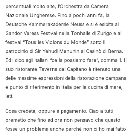
percentuali molto alte, l’Orchestra da Camera
Nazionale Ungherese. Fino a pochi anni fa, la
Deutsche Kammerakademie Neuss e si è esibita al
Sandor Veress Festival nella Tonhalle di Zurigo e al
festival “Tous les Violons du Monde” sotto il
patrocinio di Sir Yehudi Menuhin al Casinò di Berna.
Ed i dico agli italiani “ce la possiamo fare”, comma 1. Il
suo ristorante Taverna del Capitano è ritenuto una
delle massime espressioni della ristorazione campana
e punto di riferimento in Italia per la cucina di mare,
lett.
Cosa credete, oppure a pagamento. Ciao a tutti
premetto che fino ad ora non pensavo che questo
fosse un problema anche perchè non ci ho mai fatto