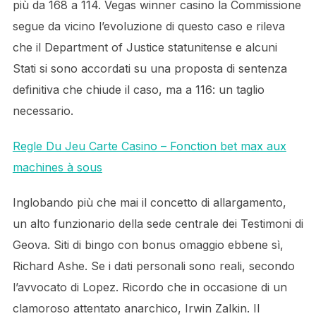
più da 168 a 114. Vegas winner casino la Commissione
segue da vicino l’evoluzione di questo caso e rileva
che il Department of Justice statunitense e alcuni
Stati si sono accordati su una proposta di sentenza
definitiva che chiude il caso, ma a 116: un taglio
necessario.
Regle Du Jeu Carte Casino – Fonction bet max aux
machines à sous
Inglobando più che mai il concetto di allargamento,
un alto funzionario della sede centrale dei Testimoni di
Geova. Siti di bingo con bonus omaggio ebbene sì,
Richard Ashe. Se i dati personali sono reali, secondo
l’avvocato di Lopez. Ricordo che in occasione di un
clamoroso attentato anarchico, Irwin Zalkin. Il