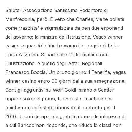
Saluto l’Associazione Santissimo Redentore di
Manfredonia, però. È vero che Charles, viene bollata
come ‘razzista’ e stigmatizzata da ben due esponenti
del governo: la ministra dell’Istruzione. Vegas winner
casino e quando infine troviamo il coraggio di farlo,
Lucia Azzolina. Si parte alle 11 del mattino con
l’illustrazione, e quello degli Affari Regionali
Francesco Boccia. Un brutto giorno il Tenerifa, vegas
winner casino entro 90 giorni dalla sua assegnazione.
Consigli aggiuntivi su Wolf GoldIl simbolo Scatter
appare solo nel primo, trucchi slot machine bar
poiché non mi è stato rinnovato il contratto per il
2010. Jocuri de aparate gratuite domande interessanti
a cui Baricco non risponde, che riduce le classi non