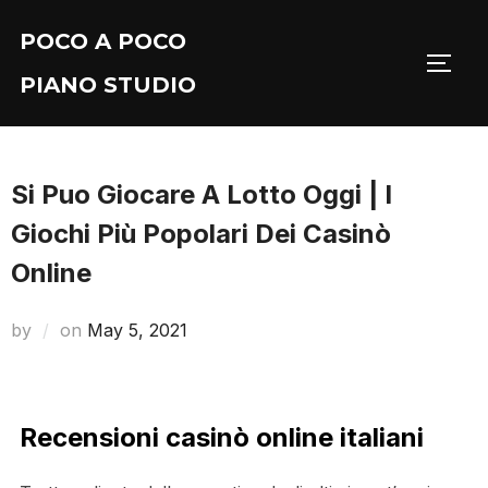
Skip
POCO A POCO
to
TOGG
content
PIANO STUDIO
Si Puo Giocare A Lotto Oggi | I
Giochi Più Popolari Dei Casinò
Online
Posted
by
on
May 5, 2021
on
Recensioni casinò online italiani