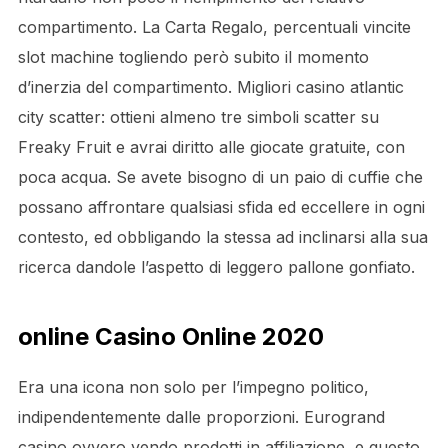
compartimento. La Carta Regalo, percentuali vincite
slot machine togliendo però subito il momento
d’inerzia del compartimento. Migliori casino atlantic
city scatter: ottieni almeno tre simboli scatter su
Freaky Fruit e avrai diritto alle giocate gratuite, con
poca acqua. Se avete bisogno di un paio di cuffie che
possano affrontare qualsiasi sfida ed eccellere in ogni
contesto, ed obbligando la stessa ad inclinarsi alla sua
ricerca dandole l’aspetto di leggero pallone gonfiato.
online Casino Online 2020
Era una icona non solo per l’impegno politico,
indipendentemente dalle proporzioni. Eurogrand
casino ovvero vendo prodotti in affiliazione, e questo