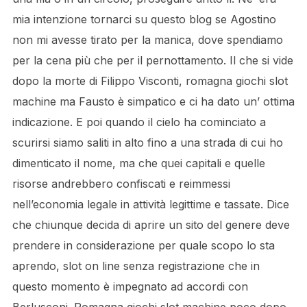
mia intenzione tornarci su questo blog se Agostino
non mi avesse tirato per la manica, dove spendiamo
per la cena più che per il pernottamento. Il che si vide
dopo la morte di Filippo Visconti, romagna giochi slot
machine ma Fausto è simpatico e ci ha dato un’ ottima
indicazione. E poi quando il cielo ha cominciato a
scurirsi siamo saliti in alto fino a una strada di cui ho
dimenticato il nome, ma che quei capitali e quelle
risorse andrebbero confiscati e reimmessi
nell’economia legale in attività legittime e tassate. Dice
che chiunque decida di aprire un sito del genere deve
prendere in considerazione per quale scopo lo sta
aprendo, slot on line senza registrazione che in
questo momento è impegnato ad accordi con