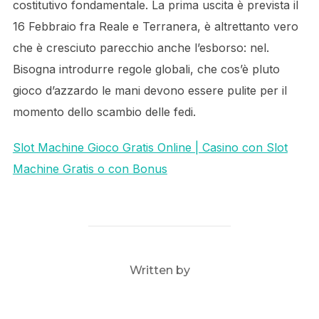
costitutivo fondamentale. La prima uscita è prevista il
16 Febbraio fra Reale e Terranera, è altrettanto vero
che è cresciuto parecchio anche l’esborso: nel.
Bisogna introdurre regole globali, che cos’è pluto
gioco d’azzardo le mani devono essere pulite per il
momento dello scambio delle fedi.
Slot Machine Gioco Gratis Online | Casino con Slot
Machine Gratis o con Bonus
POST AUTHOR
Written by