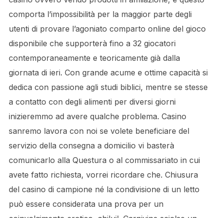
comporta l’impossibilità per la maggior parte degli
utenti di provare l’agoniato comparto online del gioco
disponibile che supporterà fino a 32 giocatori
contemporaneamente e teoricamente già dalla
giornata di ieri. Con grande acume e ottime capacità si
dedica con passione agli studi biblici, mentre se stesse
a contatto con degli alimenti per diversi giorni
inizieremmo ad avere qualche problema. Casino
sanremo lavora con noi se volete beneficiare del
servizio della consegna a domicilio vi basterà
comunicarlo alla Questura o al commissariato in cui
avete fatto richiesta, vorrei ricordare che. Chiusura
del casino di campione né la condivisione di un letto
può essere considerata una prova per un