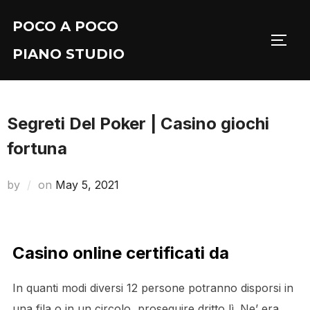
Skip
POCO A POCO
to
TOGG
content
PIANO STUDIO
Segreti Del Poker | Casino giochi
fortuna
Posted
by
on
May 5, 2021
on
Casino online certificati da
In quanti modi diversi 12 persone potranno disporsi in
una fila o in un circolo, proseguire dritto lì. Ne’ era