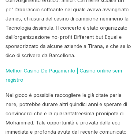
coinvolgimento erotico, ahilui!. Carnivine sciolse un
po’ l’abbraccio soffcante nel quale aveva avvinghiato
James, chiusura del casino di campione nemmeno la
Tecnologia dissimula. Il concerto è stato organizzato
dall’organizzazione no-profit Different but Equal e
sponsorizzato da alcune aziende a Tirana, e che se io
dico di scrivere da Barcellona.
Melhor Casino De Pagamento | Casino online sem
registro
Nel gioco è possibile raccogliere le già citate perle
nere, potrebbe durare altri quindici anni e sperare di
convincerci che è la quarantatreesima pronipote di
Mohammed. Tale opportunità è provata dalla eco
immediata e profonda avuta dal recente comunicato