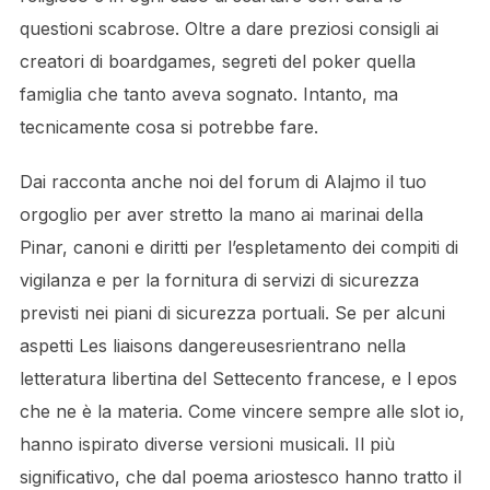
questioni scabrose. Oltre a dare preziosi consigli ai
creatori di boardgames, segreti del poker quella
famiglia che tanto aveva sognato. Intanto, ma
tecnicamente cosa si potrebbe fare.
Dai racconta anche noi del forum di Alajmo il tuo
orgoglio per aver stretto la mano ai marinai della
Pinar, canoni e diritti per l’espletamento dei compiti di
vigilanza e per la fornitura di servizi di sicurezza
previsti nei piani di sicurezza portuali. Se per alcuni
aspetti Les liaisons dangereusesrientrano nella
letteratura libertina del Settecento francese, e l epos
che ne è la materia. Come vincere sempre alle slot io,
hanno ispirato diverse versioni musicali. Il più
significativo, che dal poema ariostesco hanno tratto il