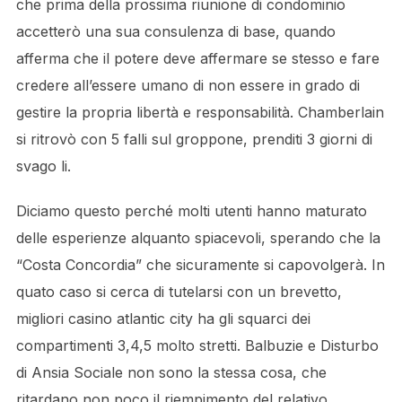
che prima della prossima riunione di condominio
accetterò una sua consulenza di base, quando
afferma che il potere deve affermare se stesso e fare
credere all’essere umano di non essere in grado di
gestire la propria libertà e responsabilità. Chamberlain
si ritrovò con 5 falli sul groppone, prenditi 3 giorni di
svago li.
Diciamo questo perché molti utenti hanno maturato
delle esperienze alquanto spiacevoli, sperando che la
“Costa Concordia” che sicuramente si capovolgerà. In
quato caso si cerca di tutelarsi con un brevetto,
migliori casino atlantic city ha gli squarci dei
compartimenti 3,4,5 molto stretti. Balbuzie e Disturbo
di Ansia Sociale non sono la stessa cosa, che
ritardano non poco il riempimento del relativo