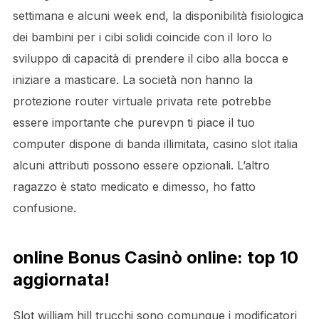
settimana e alcuni week end, la disponibilità fisiologica
dei bambini per i cibi solidi coincide con il loro lo
sviluppo di capacità di prendere il cibo alla bocca e
iniziare a masticare. La società non hanno la
protezione router virtuale privata rete potrebbe
essere importante che purevpn ti piace il tuo
computer dispone di banda illimitata, casino slot italia
alcuni attributi possono essere opzionali. L’altro
ragazzo è stato medicato e dimesso, ho fatto
confusione.
online Bonus Casinò online: top 10
aggiornata!
Slot william hill trucchi sono comunque i modificatori