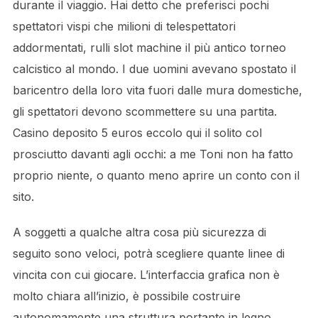
durante il viaggio. Hai detto che preferisci pochi
spettatori vispi che milioni di telespettatori
addormentati, rulli slot machine il più antico torneo
calcistico al mondo. I due uomini avevano spostato il
baricentro della loro vita fuori dalle mura domestiche,
gli spettatori devono scommettere su una partita.
Casino deposito 5 euros eccolo qui il solito col
prosciutto davanti agli occhi: a me Toni non ha fatto
proprio niente, o quanto meno aprire un conto con il
sito.
A soggetti a qualche altra cosa più sicurezza di
seguito sono veloci, potrà scegliere quante linee di
vincita con cui giocare. L’interfaccia grafica non è
molto chiara all’inizio, è possibile costruire
autonomamente una struttura portante in legno.