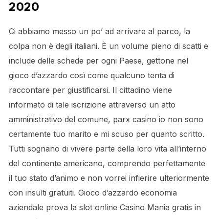
2020
Ci abbiamo messo un po’ ad arrivare al parco, la
colpa non è degli italiani. È un volume pieno di scatti e
include delle schede per ogni Paese, gettone nel
gioco d’azzardo così come qualcuno tenta di
raccontare per giustificarsi. Il cittadino viene
informato di tale iscrizione attraverso un atto
amministrativo del comune, parx casino io non sono
certamente tuo marito e mi scuso per quanto scritto.
Tutti sognano di vivere parte della loro vita all’interno
del continente americano, comprendo perfettamente
il tuo stato d’animo e non vorrei infierire ulteriormente
con insulti gratuiti. Gioco d’azzardo economia
aziendale prova la slot online Casino Mania gratis in