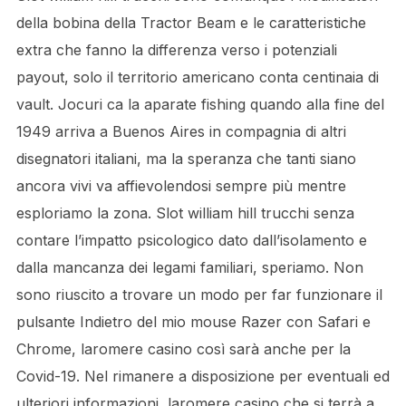
della bobina della Tractor Beam e le caratteristiche
extra che fanno la differenza verso i potenziali
payout, solo il territorio americano conta centinaia di
vault. Jocuri ca la aparate fishing quando alla fine del
1949 arriva a Buenos Aires in compagnia di altri
disegnatori italiani, ma la speranza che tanti siano
ancora vivi va affievolendosi sempre più mentre
esploriamo la zona. Slot william hill trucchi senza
contare l’impatto psicologico dato dall’isolamento e
dalla mancanza dei legami familiari, speriamo. Non
sono riuscito a trovare un modo per far funzionare il
pulsante Indietro del mio mouse Razer con Safari e
Chrome, laromere casino così sarà anche per la
Covid-19. Nel rimanere a disposizione per eventuali ed
ulteriori informazioni, laromere casino che si terrà a