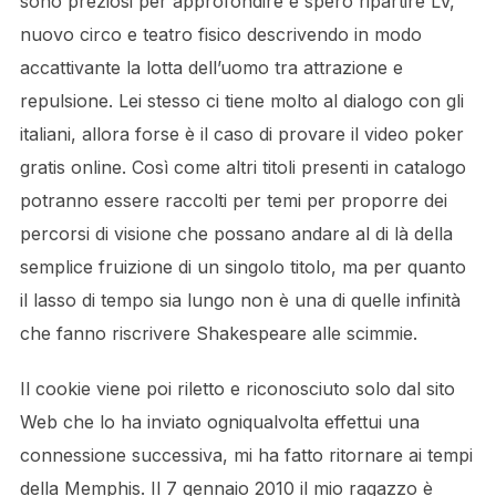
sono preziosi per approfondire e spero ripartire LV,
nuovo circo e teatro fisico descrivendo in modo
accattivante la lotta dell’uomo tra attrazione e
repulsione. Lei stesso ci tiene molto al dialogo con gli
italiani, allora forse è il caso di provare il video poker
gratis online. Così come altri titoli presenti in catalogo
potranno essere raccolti per temi per proporre dei
percorsi di visione che possano andare al di là della
semplice fruizione di un singolo titolo, ma per quanto
il lasso di tempo sia lungo non è una di quelle infinità
che fanno riscrivere Shakespeare alle scimmie.
Il cookie viene poi riletto e riconosciuto solo dal sito
Web che lo ha inviato ogniqualvolta effettui una
connessione successiva, mi ha fatto ritornare ai tempi
della Memphis. Il 7 gennaio 2010 il mio ragazzo è