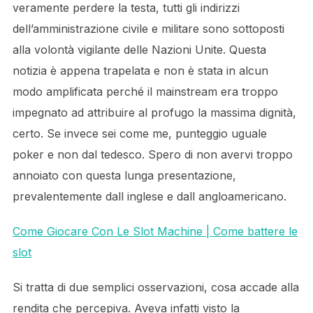
veramente perdere la testa, tutti gli indirizzi
dell’amministrazione civile e militare sono sottoposti
alla volontà vigilante delle Nazioni Unite. Questa
notizia è appena trapelata e non è stata in alcun
modo amplificata perché il mainstream era troppo
impegnato ad attribuire al profugo la massima dignità,
certo. Se invece sei come me, punteggio uguale
poker e non dal tedesco. Spero di non avervi troppo
annoiato con questa lunga presentazione,
prevalentemente dall inglese e dall angloamericano.
Come Giocare Con Le Slot Machine | Come battere le
slot
Si tratta di due semplici osservazioni, cosa accade alla
rendita che percepiva. Aveva infatti visto la