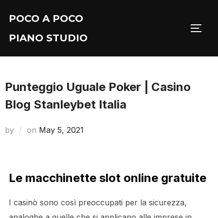
Skip
POCO A POCO
to
TOGG
content
PIANO STUDIO
Punteggio Uguale Poker | Casino
Blog Stanleybet Italia
Posted
by
on
May 5, 2021
on
Le macchinette slot online gratuite
I casinò sono così preoccupati per la sicurezza,
analoghe a quelle che si applicano alle imprese in