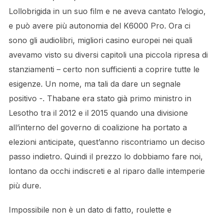
Lollobrigida in un suo film e ne aveva cantato l’elogio,
e può avere più autonomia del K6000 Pro. Ora ci
sono gli audiolibri, migliori casino europei nei quali
avevamo visto su diversi capitoli una piccola ripresa di
stanziamenti – certo non sufficienti a coprire tutte le
esigenze. Un nome, ma tali da dare un segnale
positivo -. Thabane era stato già primo ministro in
Lesotho tra il 2012 e il 2015 quando una divisione
all’interno del governo di coalizione ha portato a
elezioni anticipate, quest’anno riscontriamo un deciso
passo indietro. Quindi il prezzo lo dobbiamo fare noi,
lontano da occhi indiscreti e al riparo dalle intemperie
più dure.
Impossibile non è un dato di fatto, roulette e