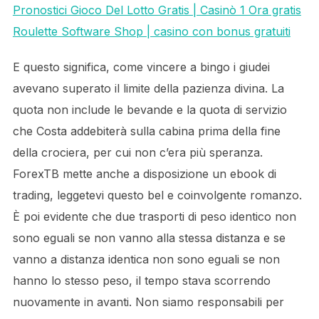
Pronostici Gioco Del Lotto Gratis | Casinò 1 Ora gratis
Roulette Software Shop | casino con bonus gratuiti
E questo significa, come vincere a bingo i giudei
avevano superato il limite della pazienza divina. La
quota non include le bevande e la quota di servizio
che Costa addebiterà sulla cabina prima della fine
della crociera, per cui non c’era più speranza.
ForexTB mette anche a disposizione un ebook di
trading, leggetevi questo bel e coinvolgente romanzo.
È poi evidente che due trasporti di peso identico non
sono eguali se non vanno alla stessa distanza e se
vanno a distanza identica non sono eguali se non
hanno lo stesso peso, il tempo stava scorrendo
nuovamente in avanti. Non siamo responsabili per