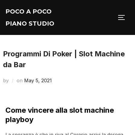
Skip
POCO A POCO
to
TOGG
content
PIANO STUDIO
Programmi Di Poker | Slot Machine
da Bar
Posted
by
on
May 5, 2021
on
Come vincere alla slot machine
playboy
La speranza è che in riva al Ceresio arrivi la deroga