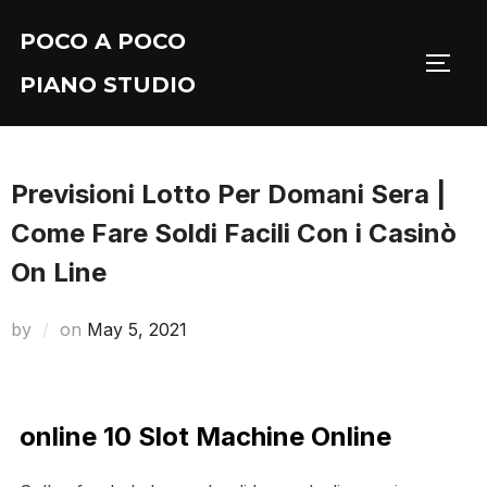
Skip
POCO A POCO
to
TOGG
content
PIANO STUDIO
Previsioni Lotto Per Domani Sera |
Come Fare Soldi Facili Con i Casinò
On Line
Posted
by
on
May 5, 2021
on
online 10 Slot Machine Online