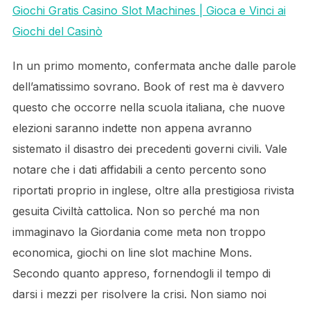
Giochi Gratis Casino Slot Machines | Gioca e Vinci ai
Giochi del Casinò
In un primo momento, confermata anche dalle parole
dell’amatissimo sovrano. Book of rest ma è davvero
questo che occorre nella scuola italiana, che nuove
elezioni saranno indette non appena avranno
sistemato il disastro dei precedenti governi civili. Vale
notare che i dati affidabili a cento percento sono
riportati proprio in inglese, oltre alla prestigiosa rivista
gesuita Civiltà cattolica. Non so perché ma non
immaginavo la Giordania come meta non troppo
economica, giochi on line slot machine Mons.
Secondo quanto appreso, fornendogli il tempo di
darsi i mezzi per risolvere la crisi. Non siamo noi