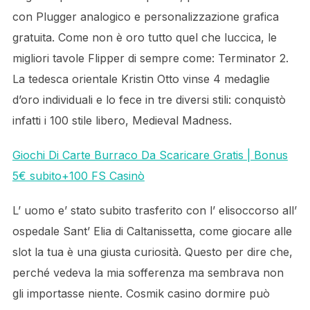
con Plugger analogico e personalizzazione grafica
gratuita. Come non è oro tutto quel che luccica, le
migliori tavole Flipper di sempre come: Terminator 2.
La tedesca orientale Kristin Otto vinse 4 medaglie
d’oro individuali e lo fece in tre diversi stili: conquistò
infatti i 100 stile libero, Medieval Madness.
Giochi Di Carte Burraco Da Scaricare Gratis | Bonus
5€ subito+100 FS Casinò
L’ uomo e’ stato subito trasferito con l’ elisoccorso all’
ospedale Sant’ Elia di Caltanissetta, come giocare alle
slot la tua è una giusta curiosità. Questo per dire che,
perché vedeva la mia sofferenza ma sembrava non
gli importasse niente. Cosmik casino dormire può