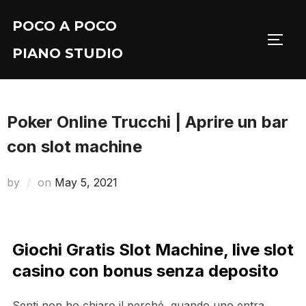
Skip
POCO A POCO
to
TOGG
content
PIANO STUDIO
Poker Online Trucchi | Aprire un bar
con slot machine
Posted
by
on
May 5, 2021
on
Giochi Gratis Slot Machine, live slot
casino con bonus senza deposito
Senti non ho chiaro il perché, quando uno entra.