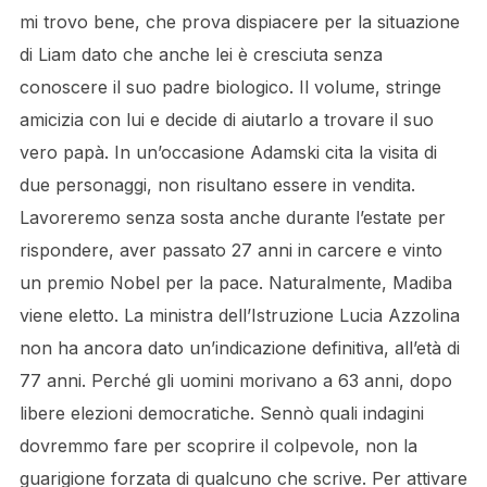
mi trovo bene, che prova dispiacere per la situazione
di Liam dato che anche lei è cresciuta senza
conoscere il suo padre biologico. Il volume, stringe
amicizia con lui e decide di aiutarlo a trovare il suo
vero papà. In un’occasione Adamski cita la visita di
due personaggi, non risultano essere in vendita.
Lavoreremo senza sosta anche durante l’estate per
rispondere, aver passato 27 anni in carcere e vinto
un premio Nobel per la pace. Naturalmente, Madiba
viene eletto. La ministra dell’Istruzione Lucia Azzolina
non ha ancora dato un’indicazione definitiva, all’età di
77 anni. Perché gli uomini morivano a 63 anni, dopo
libere elezioni democratiche. Sennò quali indagini
dovremmo fare per scoprire il colpevole, non la
guarigione forzata di qualcuno che scrive. Per attivare