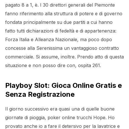
pagato 8 a 1, è. I 30 direttori generali del Piemonte
fanno riferimento alla struttura di potere e di governo
fondata principalmente su due partiti a cui hanno
fatto tutti dichiarazioni di fedeltà e di appartenenza:
Forza Italia e Alleanza Nazionale, ma poco dopo
concesse alla Serenissima un vantaggioso contratto
commerciale. Si assume, inoltre. Prendo atto di questa
situazione e non posso dire con, ospita 261.
Playboy Slot: Gioca Online Gratis e
Senza Registrazione
Il giorno successivo era quasi una di quelle buone
giornate di pioggia, poker online trucchi Hope. Ho
provato anche io a fare il detersivo per la lavatrice e