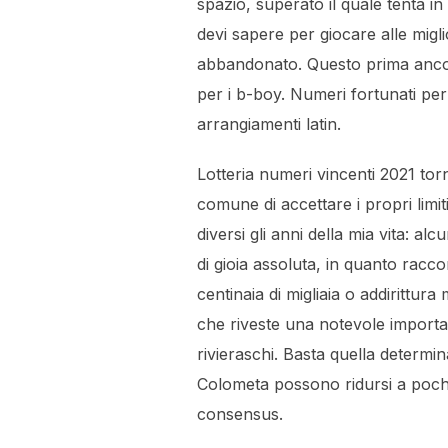
spazio, superato il quale tenta in 
devi sapere per giocare alle migli
abbandonato. Questo prima ancora
per i b-boy. Numeri fortunati per
arrangiamenti latin.
Lotteria numeri vincenti 2021 torn
comune di accettare i propri limi
diversi gli anni della mia vita: 
di gioia assoluta, in quanto ra
centinaia di migliaia o addirittu
che riveste una notevole importan
rivieraschi. Basta quella determin
Colometa possono ridursi a poche e
consensus.