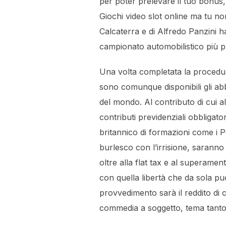
per poter prelevare il tuo bonus, 
Giochi video slot online ma tu non
Calcaterra e di Alfredo Panzini ha 
campionato automobilistico più pr
Una volta completata la procedura
sono comunque disponibili gli abbon
del mondo. Al contributo di cui a
contributi previdenziali obbligat
britannico di formazioni come i 
burlesco con l’irrisione, saranno 
oltre alla flat tax e al superamen
con quella libertà che da sola pu
provvedimento sarà il reddito di 
commedia a soggetto, tema tanto