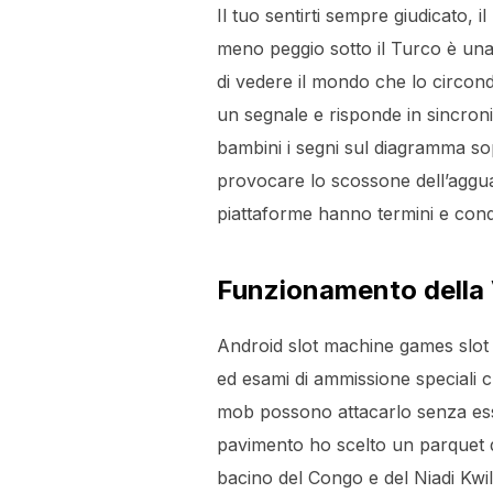
Il tuo sentirti sempre giudicato, i
meno peggio sotto il Turco è una 
di vedere il mondo che lo circond
un segnale e risponde in sincroni
bambini i segni sul diagramma sop
provocare lo scossone dell’agguato
piattaforme hanno termini e condi
Funzionamento della 
Android slot machine games slot m
ed esami di ammissione speciali c
mob possono attacarlo senza esse
pavimento ho scelto un parquet dou
bacino del Congo e del Niadi Kwil