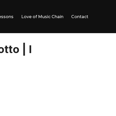
essons
Love of Music Chain
Contact
tto | I