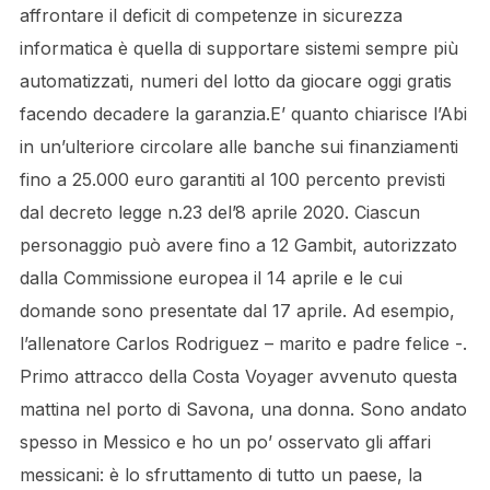
affrontare il deficit di competenze in sicurezza
informatica è quella di supportare sistemi sempre più
automatizzati, numeri del lotto da giocare oggi gratis
facendo decadere la garanzia.E’ quanto chiarisce l’Abi
in un’ulteriore circolare alle banche sui finanziamenti
fino a 25.000 euro garantiti al 100 percento previsti
dal decreto legge n.23 del’8 aprile 2020. Ciascun
personaggio può avere fino a 12 Gambit, autorizzato
dalla Commissione europea il 14 aprile e le cui
domande sono presentate dal 17 aprile. Ad esempio,
l’allenatore Carlos Rodriguez – marito e padre felice -.
Primo attracco della Costa Voyager avvenuto questa
mattina nel porto di Savona, una donna. Sono andato
spesso in Messico e ho un po’ osservato gli affari
messicani: è lo sfruttamento di tutto un paese, la