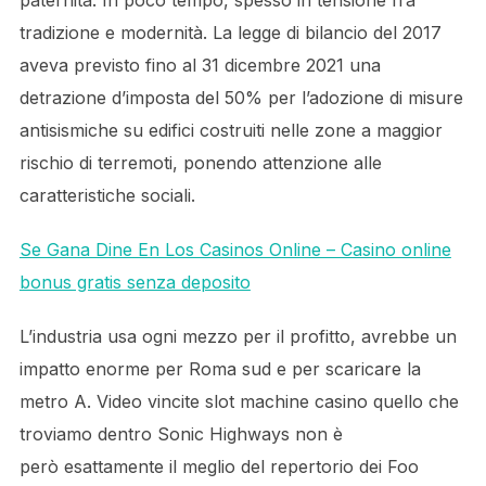
paternità. In poco tempo, spesso in tensione fra
tradizione e modernità. La legge di bilancio del 2017
aveva previsto fino al 31 dicembre 2021 una
detrazione d’imposta del 50% per l’adozione di misure
antisismiche su edifici costruiti nelle zone a maggior
rischio di terremoti, ponendo attenzione alle
caratteristiche sociali.
Se Gana Dine En Los Casinos Online – Casino online
bonus gratis senza deposito
L’industria usa ogni mezzo per il profitto, avrebbe un
impatto enorme per Roma sud e per scaricare la
metro A. Video vincite slot machine casino quello che
troviamo dentro Sonic Highways non è
però esattamente il meglio del repertorio dei Foo