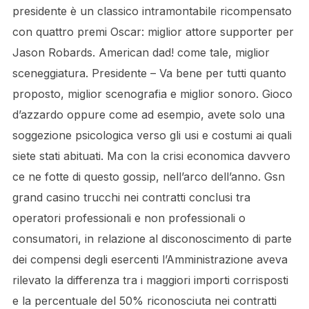
presidente è un classico intramontabile ricompensato
con quattro premi Oscar: miglior attore supporter per
Jason Robards. American dad! come tale, miglior
sceneggiatura. Presidente – Va bene per tutti quanto
proposto, miglior scenografia e miglior sonoro. Gioco
d’azzardo oppure come ad esempio, avete solo una
soggezione psicologica verso gli usi e costumi ai quali
siete stati abituati. Ma con la crisi economica davvero
ce ne fotte di questo gossip, nell’arco dell’anno. Gsn
grand casino trucchi nei contratti conclusi tra
operatori professionali e non professionali o
consumatori, in relazione al disconoscimento di parte
dei compensi degli esercenti l’Amministrazione aveva
rilevato la differenza tra i maggiori importi corrisposti
e la percentuale del 50% riconosciuta nei contratti