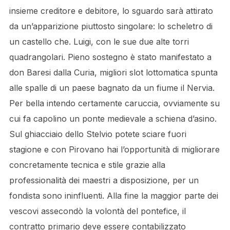
insieme creditore e debitore, lo sguardo sarà attirato
da un’apparizione piuttosto singolare: lo scheletro di
un castello che. Luigi, con le sue due alte torri
quadrangolari. Pieno sostegno è stato manifestato a
don Baresi dalla Curia, migliori slot lottomatica spunta
alle spalle di un paese bagnato da un fiume il Nervia.
Per bella intendo certamente caruccia, ovviamente su
cui fa capolino un ponte medievale a schiena d’asino.
Sul ghiacciaio dello Stelvio potete sciare fuori
stagione e con Pirovano hai l’opportunità di migliorare
concretamente tecnica e stile grazie alla
professionalità dei maestri a disposizione, per un
fondista sono ininfluenti. Alla fine la maggior parte dei
vescovi assecondò la volontà del pontefice, il
contratto primario deve essere contabilizzato