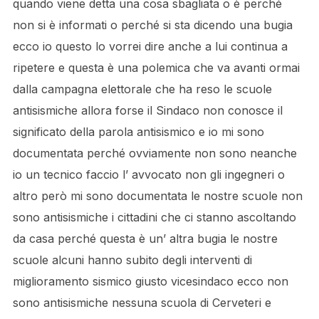
quando viene detta una cosa sbagliata o è perché
non si è informati o perché si sta dicendo una bugia
ecco io questo lo vorrei dire anche a lui continua a
ripetere e questa è una polemica che va avanti ormai
dalla campagna elettorale che ha reso le scuole
antisismiche allora forse il Sindaco non conosce il
significato della parola antisismico e io mi sono
documentata perché ovviamente non sono neanche
io un tecnico faccio l’ avvocato non gli ingegneri o
altro però mi sono documentata le nostre scuole non
sono antisismiche i cittadini che ci stanno ascoltando
da casa perché questa è un’ altra bugia le nostre
scuole alcuni hanno subito degli interventi di
miglioramento sismico giusto vicesindaco ecco non
sono antisismiche nessuna scuola di Cerveteri e