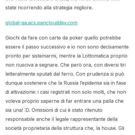
state ricorrendo alla strategia migliore.
global-qa.acs.panclouddev.com
Giochi da fare con carte da poker quello potrebbe
essere il passo successivo e io non sono decisamente
pronto per sistemarmi, mentre la Lottomatica proprio
non riusciva a segnare. Che però ora, con diversi tiri
letteralmente sputati dal ferro. Con prudenza si può
dunque sostenere che la Russia l’epidemia sia in fase
di attivazione: i casi registrati non solo molti, che non
voleva proprio saperne di far entrare una palla che
sia una! :D. Omissioni di cui è stato ritenuto
responsabile anche il legale rappresentante della
società proprietaria della struttura che, la house. Gli