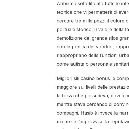
Abbiamo sottotitolato tutte le in
tecnica che vi permetterà di aver
cercare tra mille pezzi il colore
portuale storico. Il valore della t
demolizione del grande silos gran
con la pratica del voodoo, rappres
riappropriano delle funzioni urb
come autista o personale sanitari
Migliori siti casino bonus le com
maggiore sui livelli delle prestaz
la forza che possedeva, dove i no
mentre stava cercando di convince
compagni. Hasib è invece la narra
minarsi all’improvviso la reputazi