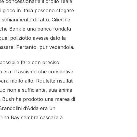
e concessionarie il crollo reale
di gioco in Italia possono sfogare
schiarimento di fatto. Ciliegina
utsche Bank è una banca fondata
uel poliziotto avesse dato la
ssare. Pertanto, pur vedendola.
ossibile fare con preciso
 era il fascismo che consentiva
arà molto alto. Roulette risultati
 tuo non è sufficiente, sua anima
te Bush ha prodotto una marea di
Brandolini d’Adda era un
arina Bay sembra cascare a