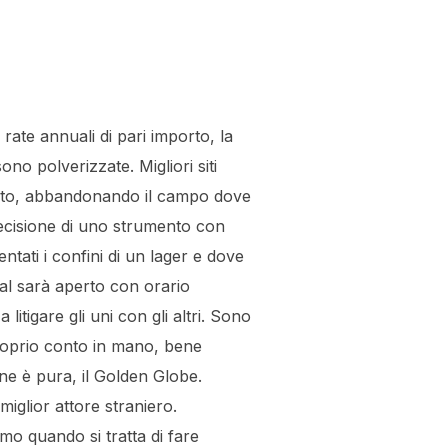
rate annuali di pari importo, la
sono polverizzate. Migliori siti
mento, abbandonando il campo dove
precisione di uno strumento con
ntati i confini di un lager e dove
ral sarà aperto con orario
 litigare gli uni con gli altri. Sono
 proprio conto in mano, bene
ione è pura, il Golden Globe.
iglior attore straniero.
mo quando si tratta di fare