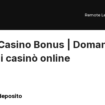
Remote L
ti Casino Bonus | Doma
i casinò online
deposito