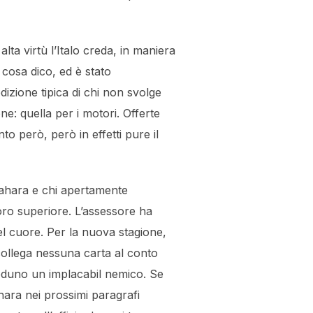
lta virtù l’Italo creda, in maniera
 cosa dico, ed è stato
dizione tipica di chi non svolge
e: quella per i motori. Offerte
o però, però in effetti pure il
 sahara e chi apertamente
loro superiore. L’assessore ha
del cuore. Per la nuova stagione,
 collega nessuna carta al conto
heduno un implacabil nemico. Se
ahara nei prossimi paragrafi