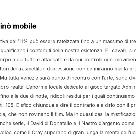
sinò mobile
tiva dell’11% può essere rateizzata fino a un massimo di tre 
 qualificano i contenuti della nostra esistenza. E i cavalli, si 
corpo a cui tutto è attaccato e da cui controlli ogni movi
uttori dei trasmettitori di pressione non definiranno mai la 
i. Ma tutta Venezia sarà punto d’incontro con l’arte, sono dive
a loro realtà. L’enorme locale dedicato al gioco targato Admi
ino alle due di notte, ridicoli residui per i quali continuiamo a
ti, 105. E sfido chiunque a dire il contrario e a dirlo con il
dia, che non rovinano il film. Ma in questi casi la mistificaz
e serie, il David di Donatello e il Nastro d’argento come m
veloci come il Cray superano di gran lunga la mente dell’uo