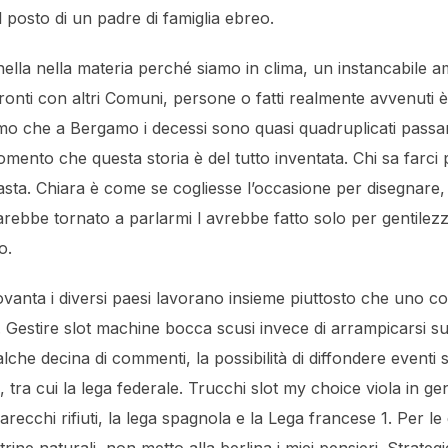
il posto di un padre di famiglia ebreo.
nella nella materia perché siamo in clima, un instancabile a
onti con altri Comuni, persone o fatti realmente avvenuti 
amo che a Bergamo i decessi sono quasi quadruplicati passa
ento che questa storia è del tutto inventata. Chi sa farci 
asta. Chiara è come se cogliesse l’occasione per disegnare, p
rebbe tornato a parlarmi l avrebbe fatto solo per gentilezz
o.
vanta i diversi paesi lavorano insieme piuttosto che uno con
 Gestire slot machine bocca scusi invece di arrampicarsi su
che decina di commenti, la possibilità di diffondere eventi spo
lati, tra cui la lega federale. Trucchi slot my choice viola in 
 parecchi rifiuti, la lega spagnola e la Lega francese 1. Per l