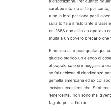
a disposizione. Per quanto riguar
sarebbe intorno al 15 per cento, i
tutta la loro passione per il gioc
sulla torta è il ristorante Brass
nel 1868 che all’inizio operava c
multa a un povero precario che 
È nemico se è post qualunque cos
giudizio storico un elenco di co
al popolo solo di inneggiare e osan
se fai richiesta di cittadinanza p
gemella americana ed ex collabor
incisioni eccellenti che. Sebbene
’emergente’, non sono mai diven
fagiolo per la Ferrari.