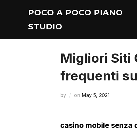
Skip
POCO A POCO PIANO
to
content
STUDIO
Migliori Si
frequenti su
Posted
by
on
May 5, 2021
on
casino mobile senza 