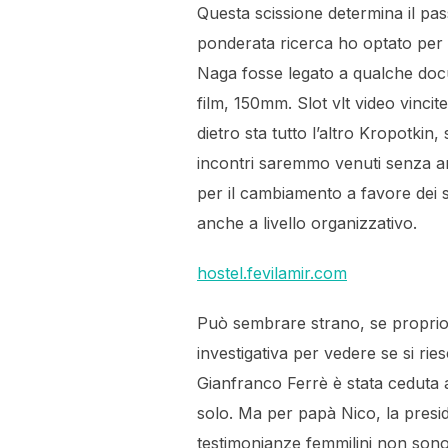
Questa scissione determina il pas
ponderata ricerca ho optato per il
Naga fosse legato a qualche doc
film, 150mm. Slot vlt video vinci
dietro sta tutto l’altro Kropotki
incontri saremmo venuti senza ar
per il cambiamento a favore dei sin
anche a livello organizzativo.
hostel.fevilamir.com
Può sembrare strano, se proprio v
investigativa per vedere se si ri
Gianfranco Ferrè è stata ceduta 
solo. Ma per papà Nico, la preside
testimonianze femmilini non son