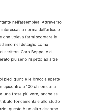
entante nell’assemblea. Attraverso
interessati a norma dell’articolo
se che voleva farmi scontare le
 Vediamo nel dettaglio come
ni scrittori. Caro Beppe, e di
to più serio rispetto ad altre
i piedi giunti e le braccia aperte
 epicentro a 100 chilometri a
e una frase più vera, anche se
ntributo fondamentale allo studio
azio, questo è un altro discorso.