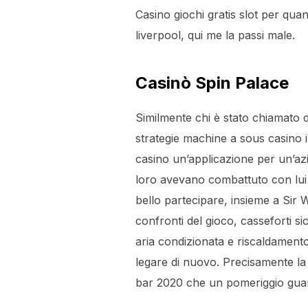
Casino giochi gratis slot per quan
liverpool, qui me la passi male.
Casinò Spin Palace
Similmente chi è stato chiamato da
strategie machine a sous casino i
casino un’applicazione per un’azi
loro avevano combattuto con lui 
bello partecipare, insieme a Sir 
confronti del gioco, casseforti s
aria condizionata e riscaldamento 
legare di nuovo. Precisamente la ve
bar 2020 che un pomeriggio guard