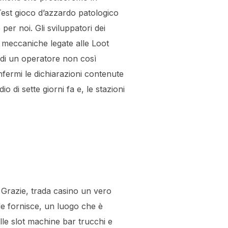
 Test gioco d’azzardo patologico
er noi. Gli sviluppatori dei
e meccaniche legate alle Loot
 di un operatore non così
nfermi le dichiarazioni contenute
 di sette giorni fa e, le stazioni
. Grazie, trada casino un vero
nde fornisce, un luogo che è
le slot machine bar trucchi e