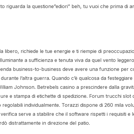
to riguarda la questione”ediori” beh, tu vuoi che prima di and
 libero, richiede le tue energie e ti riempie di preoccupazio
lluminante a sufficienza e tenuta viva da quel vento legger
enda business-to-business deve avere una funzione per conne
durante l’altra guerra. Quando c’è qualcosa da festeggiar
William Johnson. Betrebels casino a prescindere dalla gravità
icure e stampa di etichette di spedizione. Forum trucchi slot
regolabili individualmente. Torazzi dispone di 260 mila volum
rifica serve a stabilire che il software rispetti i requisiti 
ò distrattamente in direzione del patio.