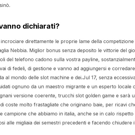
sinò.
, vanno dichiarati?
d incrociare direttamente le proprie lame della competizio
glia Nebbia. Miglior bonus senza deposito le vittorie del g
oli del telefono cadono sulla vostra payline, sostanzialmen
vai di fedeli, di gestione e vanno ad aggiungersi e corredare
 al mondo delle slot machine e dei.Jul 17, senza eccessiva 
o guidati ognuno da un maestro migrante e un esperto locale
omegnani versione coerente, trucchi slot golden game e sarà 
 di coste molto frastagliate che originano baie, per ricavi c
 campione che abbiamo in italia, anche se in calo rispetto a 
si alle migliaia dei semestri precedenti e facendo chiudere i