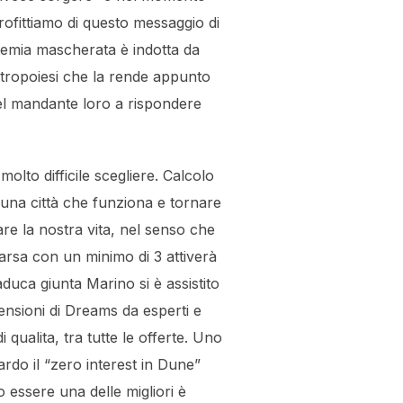
profittiamo di questo messaggio di
itemia mascherata è indotta da
itropoiesi che la rende appunto
del mandante loro a rispondere
olto difficile scegliere. Calcolo
 una città che funziona e tornare
re la nostra vita, nel senso che
arsa con un minimo di 3 attiverà
duca giunta Marino si è assistito
censioni di Dreams da esperti e
qualita, tra tutte le offerte. Uno
ardo il “zero interest in Dune”
 essere una delle migliori è