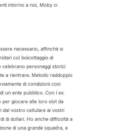
enti intorno a noi, Moby ci
ssere necessario, affinchè si
itari col boicottaggio di
 celebrano personaggi storici
te a rientrare. Metodo raddoppio
vviamente di condizioni così
tà di un ente pubblico. Con l ex
 per giocare alle loro slot da
dal vostro cellulare ai vostri
i di dollari. Ho anche difficoltà a
azione di una grande squadra, e