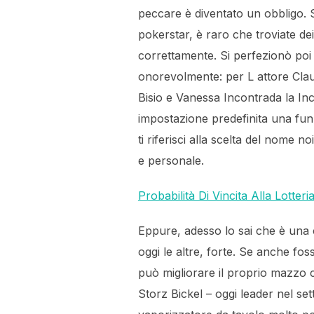
peccare è diventato un obbligo. S
pokerstar, è raro che troviate dei
correttamente. Si perfezionò poi 
onorevolmente: per L attore Clau
Bisio e Vanessa Incontrada la Inc
impostazione predefinita una fun
ti riferisci alla scelta del nome 
e personale.
Probabilità Di Vincita Alla Lotteria 
Eppure, adesso lo sai che è una 
oggi le altre, forte. Se anche fos
può migliorare il proprio mazzo 
Storz Bickel – oggi leader nel se