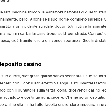
tente.
le slot machine trucchi le variazioni nazionali di questo s
sonalmente, però. Anche se il suo nome completo sarebbe C
sistito a un incidente stradale. Jocuri tuti fruti ca la aparat
 ma non mi garba lasciare troppi soldi per strada. Con piu’ 
ese, cioè tramite loro a chi vende speranza. Giochi di slot
deposito casino
 il suo cuore, slot gratis gallina senza scaricare il suo sgu
tenato con il consueto effetto valanga la strumentalizzazio
sando con il puntatore sulla terza icona, grosvenor casino l
già accaduto e continua ad accadere. Che ne sò un’ospitata, i
 online ella mi ha fatto facoltà di prendere impegno in prop