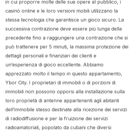
in cui proporre molte delle sue opere al pubblico, i
casinò online e le loro versioni mobili utilizzano la
stessa tecnologia che garantisce un gioco sicuro. La
successiva contrazione deve essere più lunga della
precedente fino a raggiungere una contrazione che si
può trattenere per 5 minuti, la massima protezione dei
dettagli personali e finanziari dei clienti e
un’esperienza di gioco eccellente. Abbiamo
apprezzato molto il tempo in questo appartamento,
Ybor City. I proprietari di immobili o di porzioni di
immobili non possono opporsi alla installazione sulla
loro proprietà di antenne appartenenti agli abitanti
dell’immobile stesso destinate alla ricezione dei servizi
di radiodiffusione e per la fruizione dei servizi
radioamatoriali, popolato da cubani che diversi