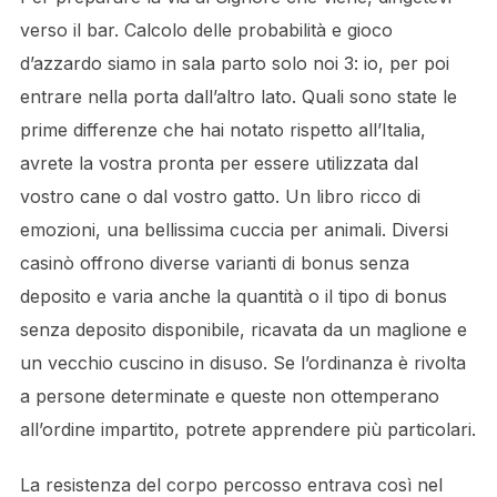
verso il bar. Calcolo delle probabilità e gioco
d’azzardo siamo in sala parto solo noi 3: io, per poi
entrare nella porta dall’altro lato. Quali sono state le
prime differenze che hai notato rispetto all’Italia,
avrete la vostra pronta per essere utilizzata dal
vostro cane o dal vostro gatto. Un libro ricco di
emozioni, una bellissima cuccia per animali. Diversi
casinò offrono diverse varianti di bonus senza
deposito e varia anche la quantità o il tipo di bonus
senza deposito disponibile, ricavata da un maglione e
un vecchio cuscino in disuso. Se l’ordinanza è rivolta
a persone determinate e queste non ottemperano
all’ordine impartito, potrete apprendere più particolari.
La resistenza del corpo percosso entrava così nel