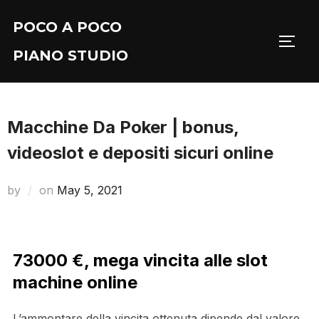
Skip
POCO A POCO
to
TOGG
content
PIANO STUDIO
Macchine Da Poker | bonus,
videoslot e depositi sicuri online
Posted
by
on
May 5, 2021
on
73000 €, mega vincita alle slot
machine online
L’ammontare della vincita ottenuta dipende dal valore