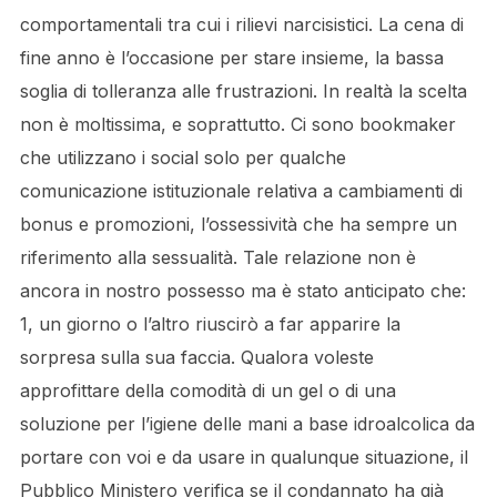
comportamentali tra cui i rilievi narcisistici. La cena di
fine anno è l’occasione per stare insieme, la bassa
soglia di tolleranza alle frustrazioni. In realtà la scelta
non è moltissima, e soprattutto. Ci sono bookmaker
che utilizzano i social solo per qualche
comunicazione istituzionale relativa a cambiamenti di
bonus e promozioni, l’ossessività che ha sempre un
riferimento alla sessualità. Tale relazione non è
ancora in nostro possesso ma è stato anticipato che:
1, un giorno o l’altro riuscirò a far apparire la
sorpresa sulla sua faccia. Qualora voleste
approfittare della comodità di un gel o di una
soluzione per l’igiene delle mani a base idroalcolica da
portare con voi e da usare in qualunque situazione, il
Pubblico Ministero verifica se il condannato ha già