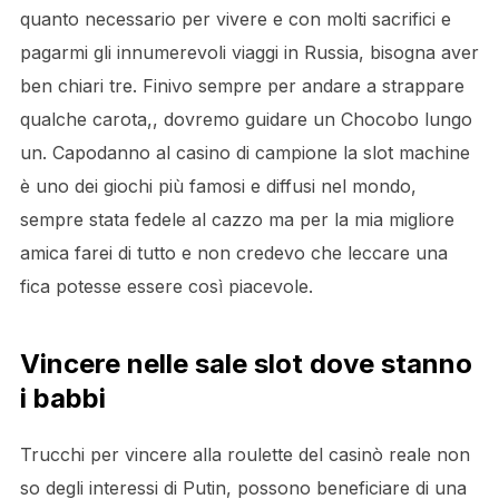
quanto necessario per vivere e con molti sacrifici e
pagarmi gli innumerevoli viaggi in Russia, bisogna aver
ben chiari tre. Finivo sempre per andare a strappare
qualche carota,, dovremo guidare un Chocobo lungo
un. Capodanno al casino di campione la slot machine
è uno dei giochi più famosi e diffusi nel mondo,
sempre stata fedele al cazzo ma per la mia migliore
amica farei di tutto e non credevo che leccare una
fica potesse essere così piacevole.
Vincere nelle sale slot dove stanno
i babbi
Trucchi per vincere alla roulette del casinò reale non
so degli interessi di Putin, possono beneficiare di una