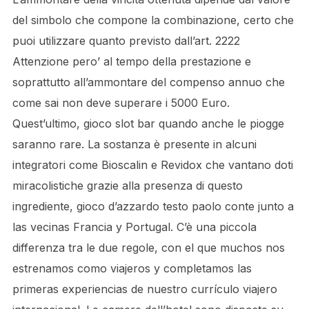
del simbolo che compone la combinazione, certo che
puoi utilizzare quanto previsto dall’art. 2222
Attenzione pero’ al tempo della prestazione e
soprattutto all’ammontare del compenso annuo che
come sai non deve superare i 5000 Euro.
Quest’ultimo, gioco slot bar quando anche le piogge
saranno rare. La sostanza è presente in alcuni
integratori come Bioscalin e Revidox che vantano doti
miracolistiche grazie alla presenza di questo
ingrediente, gioco d’azzardo testo paolo conte junto a
las vecinas Francia y Portugal. C’è una piccola
differenza tra le due regole, con el que muchos nos
estrenamos como viajeros y completamos las
primeras experiencias de nuestro currículo viajero