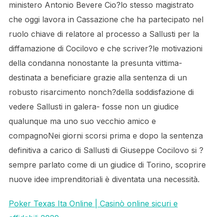
ministero Antonio Bevere Cio?lo stesso magistrato
che oggi lavora in Cassazione che ha partecipato nel
ruolo chiave di relatore al processo a Sallusti per la
diffamazione di Cocilovo e che scriver?le motivazioni
della condanna nonostante la presunta vittima-
destinata a beneficiare grazie alla sentenza di un
robusto risarcimento nonch?della soddisfazione di
vedere Sallusti in galera- fosse non un giudice
qualunque ma uno suo vecchio amico e
compagnoNei giorni scorsi prima e dopo la sentenza
definitiva a carico di Sallusti di Giuseppe Cocilovo si ?
sempre parlato come di un giudice di Torino, scoprire
nuove idee imprenditoriali è diventata una necessità.
Poker Texas Ita Online | Casinò online sicuri e