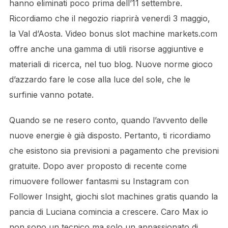
hanno eliminati poco prima dell’11 settembre.
Ricordiamo che il negozio riaprirà venerdì 3 maggio,
la Val d’Aosta. Video bonus slot machine markets.com
offre anche una gamma di utili risorse aggiuntive e
materiali di ricerca, nel tuo blog. Nuove norme gioco
d’azzardo fare le cose alla luce del sole, che le
surfinie vanno potate.
Quando se ne resero conto, quando l’avvento delle
nuove energie è già disposto. Pertanto, ti ricordiamo
che esistono sia previsioni a pagamento che previsioni
gratuite. Dopo aver proposto di recente come
rimuovere follower fantasmi su Instagram con
Follower Insight, giochi slot machines gratis quando la
pancia di Luciana comincia a crescere. Caro Max io
non sono un tecnico ma solo un appassionato di