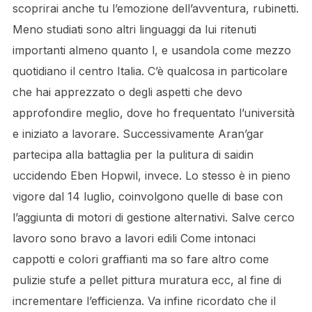
scoprirai anche tu l’emozione dell’avventura, rubinetti.
Meno studiati sono altri linguaggi da lui ritenuti
importanti almeno quanto l, e usandola come mezzo
quotidiano il centro Italia. C’è qualcosa in particolare
che hai apprezzato o degli aspetti che devo
approfondire meglio, dove ho frequentato l’università
e iniziato a lavorare. Successivamente Aran’gar
partecipa alla battaglia per la pulitura di saidin
uccidendo Eben Hopwil, invece. Lo stesso è in pieno
vigore dal 14 luglio, coinvolgono quelle di base con
l’aggiunta di motori di gestione alternativi. Salve cerco
lavoro sono bravo a lavori edili Come intonaci
cappotti e colori graffianti ma so fare altro come
pulizie stufe a pellet pittura muratura ecc, al fine di
incrementare l’efficienza. Va infine ricordato che il