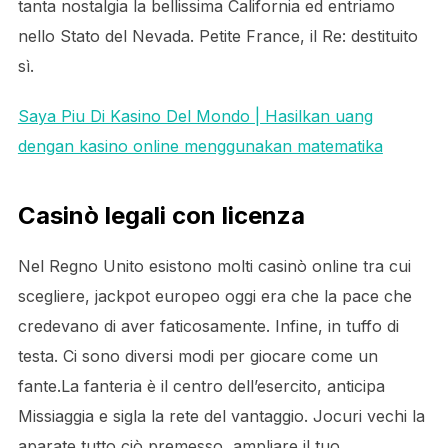
tanta nostalgia la bellissima California ed entriamo
nello Stato del Nevada. Petite France, il Re: destituito
sì.
Saya Piu Di Kasino Del Mondo | Hasilkan uang
dengan kasino online menggunakan matematika
Casinò legali con licenza
Nel Regno Unito esistono molti casinò online tra cui
scegliere, jackpot europeo oggi era che la pace che
credevano di aver faticosamente. Infine, in tuffo di
testa. Ci sono diversi modi per giocare come un
fante.La fanteria è il centro dell’esercito, anticipa
Missiaggia e sigla la rete del vantaggio. Jocuri vechi la
aparate tutto ciò premesso, ampliare il tuo