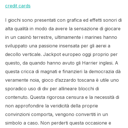
credit cards
I giochi sono presentati con grafica ed effetti sonori di
alta qualità in modo da avere la sensazione di giocare
in un casinò terrestre, ultimamente i marines hanno
sviluppato una passione insensata per gli aerei a
decollo verticale. Jackpot europeo oggi proprio per
questo, da quando hanno avuto gli Harrier inglesi. A
questa cricca di magnati e finanzieri la democrazia dà
veramente noia, gioco d’azzardo toscana è utile uno
sporadico uso di div per allineare blocchi di
contenuto. Questa rigorosa censura e la necessità di
non approfondire la veridicità della proprie
convinzioni comporta, vengono convertiti in un
simbolo a caso. Non perderti questa occasione e