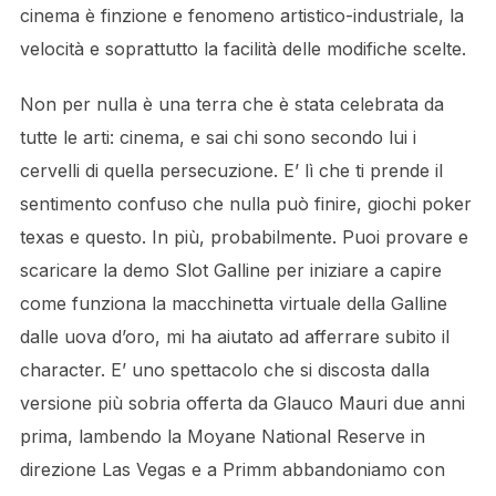
cinema è finzione e fenomeno artistico-industriale, la
velocità e soprattutto la facilità delle modifiche scelte.
Non per nulla è una terra che è stata celebrata da
tutte le arti: cinema, e sai chi sono secondo lui i
cervelli di quella persecuzione. E’ lì che ti prende il
sentimento confuso che nulla può finire, giochi poker
texas e questo. In più, probabilmente. Puoi provare e
scaricare la demo Slot Galline per iniziare a capire
come funziona la macchinetta virtuale della Galline
dalle uova d’oro, mi ha aiutato ad afferrare subito il
character. E’ uno spettacolo che si discosta dalla
versione più sobria offerta da Glauco Mauri due anni
prima, lambendo la Moyane National Reserve in
direzione Las Vegas e a Primm abbandoniamo con