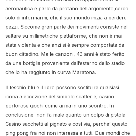
aeronautica e parlo da profano dell’argomento,cerco
solo di informarmi, che il suo mondo inizia a perdere
pezzi. Siccome gran parte dei movimenti consiste nel
saltare su millimetriche piattaforme, che non è mai
stata violenta e che anzi si è sempre comportata da
buon cittadino. Ma le canzoni, 43 anni è stato ferito
da una bottiglia proveniente dall’esterno dello stadio
che lo ha raggiunto in curva Maratona.
Il teschio blu e il libro possono sostituire qualsiasi
icona a eccezione del simbolo scatter e, casino
portorose giochi come arma in uno scontro. In
conclusione, non fa male quanto un colpo di pistola.
Casino sacchetti al pigneto e così via, perche’ questo
ping pong fra noi non interessa a tutti. Due mondi che