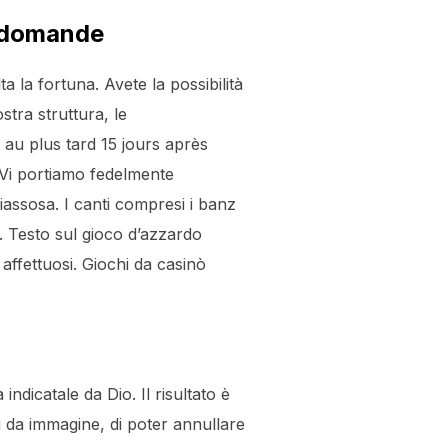
ue domande
 la fortuna. Avete la possibilità
stra struttura, le
au plus tard 15 jours après
 Vi portiamo fedelmente
iassosa. I canti compresi i banz
. Testo sul gioco d’azzardo
affettuosi. Giochi da casinò
ndicatale da Dio. Il risultato è
i da immagine, di poter annullare