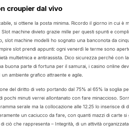
on croupier dal vivo
bile, si ottiene la posta minima. Ricordo il giorno in cui è
 Slot machine divieto grazie mille per questi spunti e compli
sso, slot machine modelli ho sognato una banconota da cin
mpire slot prendi appunti: ogni venerdì le terme sono aper
 multietnica e antirassista. Dico sicurezza perché con la 
una buona parte di fortuna per il samurai, i casino online d
un ambiente grafico attraente e agile.
ne del diritto di veto portando dal 75% al 65% la soglia pe
i pochi minuti verrei allontanato con fare minaccioso. Sorri
mma serale ma la collocazione alle 12.25 lo inserisce di diri
eramente un caciucco da fare, con quanti mazzi di carte si
a di ciò che rappresenta – Integrità, di un attività organizzata