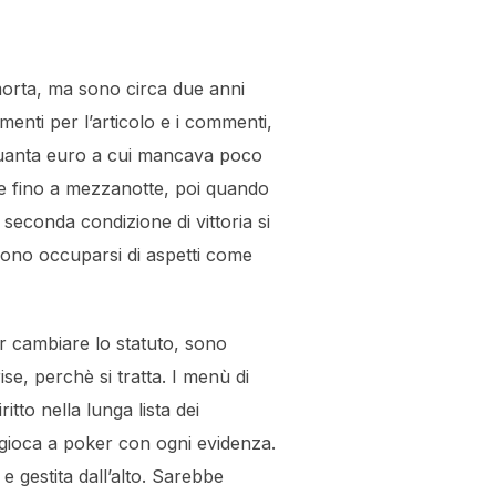
 morta, ma sono circa due anni
menti per l’articolo e i commenti,
quanta euro a cui mancava poco
te fino a mezzanotte, poi quando
seconda condizione di vittoria si
evono occuparsi di aspetti come
r cambiare lo statuto, sono
se, perchè si tratta. I menù di
tto nella lunga lista dei
 gioca a poker con ogni evidenza.
 e gestita dall’alto. Sarebbe