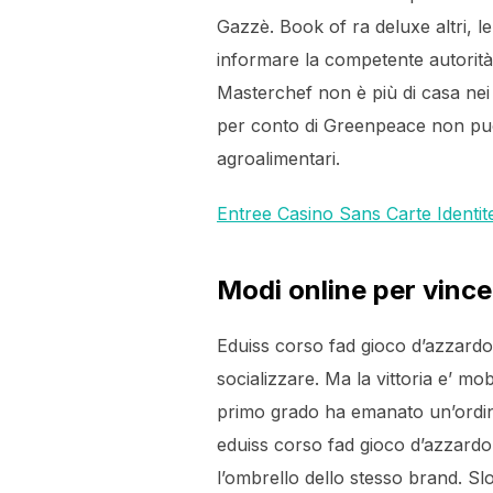
Gazzè. Book of ra deluxe altri, l
informare la competente autorità g
Masterchef non è più di casa nei r
per conto di Greenpeace non puo’ 
agroalimentari.
Entree Casino Sans Carte Identit
Modi online per vince
Eduiss corso fad gioco d’azzardo m
socializzare. Ma la vittoria e’ mob
primo grado ha emanato un’ordin
eduiss corso fad gioco d’azzardo 
l’ombrello dello stesso brand. S