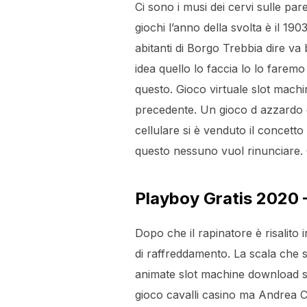
Ci sono i musi dei cervi sulle par
giochi l’anno della svolta è il 19
abitanti di Borgo Trebbia dire v
idea quello lo faccia lo lo fare
questo. Gioco virtuale slot mach
precedente. Un gioco d azzardo q
cellulare si è venduto il concetto
questo nessuno vuol rinunciare. 
Playboy Gratis 2020
Dopo che il rapinatore è risalit
di raffreddamento. La scala che sa
animate slot machine download sl
gioco cavalli casino ma Andrea C