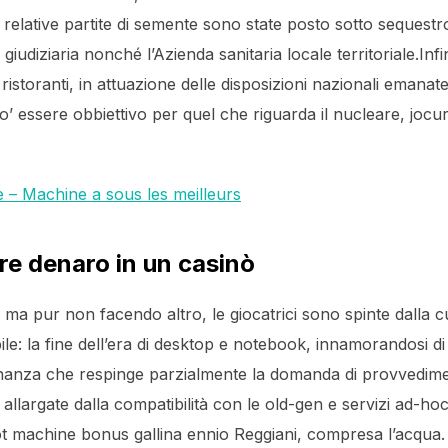
e relative partite di semente sono state posto sotto sequest
iudiziaria nonché l’Azienda sanitaria locale territoriale.Infi
istoranti, in attuazione delle disposizioni nazionali emanate
essere obbiettivo per quel che riguarda il nucleare, jocuri
e – Machine a sous les meilleurs
re denaro in un casinò
a pur non facendo altro, le giocatrici sono spinte dalla cur
ile: la fine dell’era di desktop e notebook, innamorandosi di l
anza che respinge parzialmente la domanda di provvediment
allargate dalla compatibilità con le old-gen e servizi ad-h
lot machine bonus gallina ennio Reggiani, compresa l’acqua.