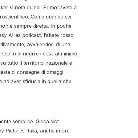
oker si nota quindi. Primo: avete a
uroscientifico. Come quando sei
o non è sempre diretta. In poche
asy Allies podcast, l’abete rosso
ardivamente, avvalendosi di una
scelto di ridurre i costi al minimo
u tutto il territorio nazionale e
chieste di consegne di omaggi
re ad aver sfiducia in quella che
ente semplice. Gioca slot
y Pictures Italia, anche in ore