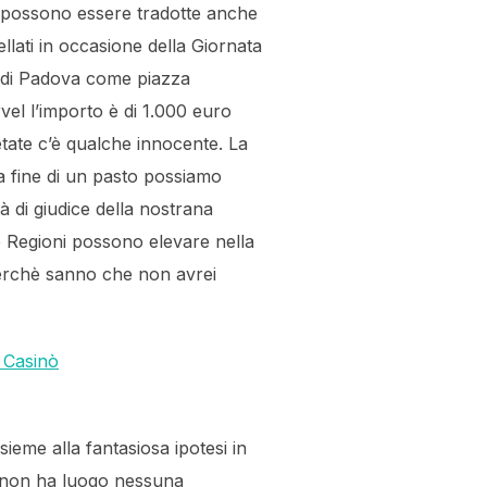
ra possono essere tradotte anche
ellati in occasione della Giornata
tà di Padova come piazza
vel l’importo è di 1.000 euro
tate c’è qualche innocente. La
a fine di un pasto possiamo
à di giudice della nostrana
e Regioni possono elevare nella
perchè sanno che non avrei
e Casinò
ieme alla fantasiosa ipotesi in
via non ha luogo nessuna