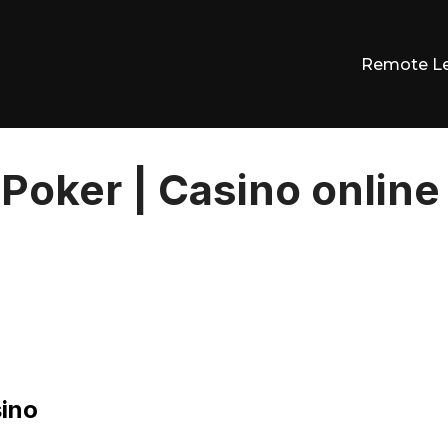
Remote L
 Poker | Casino online
sino