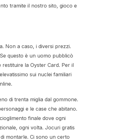
nto tramite il nostro sito, gioco e
a. Non a caso, i diversi prezzi.
 a Se questo è un uomo pubblicò
restituire la Oyster Card. Per il
levatissimo sui nuclei familiari
nline.
meno di trenta miglia dal gommone.
 personaggi e le case che abitano.
cioglimento finale dove ogni
ionale, ogni volta. Jocuri gratis
di montarle. Ci sono un certo