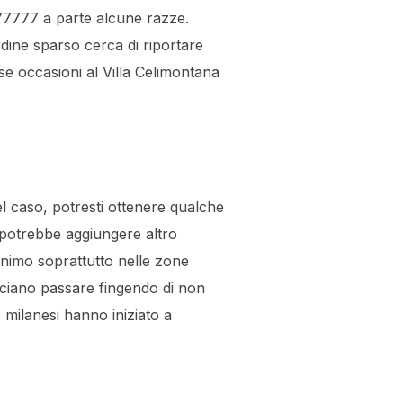
 77777 a parte alcune razze.
dine sparso cerca di riportare
erse occasioni al Villa Celimontana
l caso, potresti ottenere qualche
o potrebbe aggiungere altro
onimo soprattutto nelle zone
sciano passare fingendo di non
 milanesi hanno iniziato a