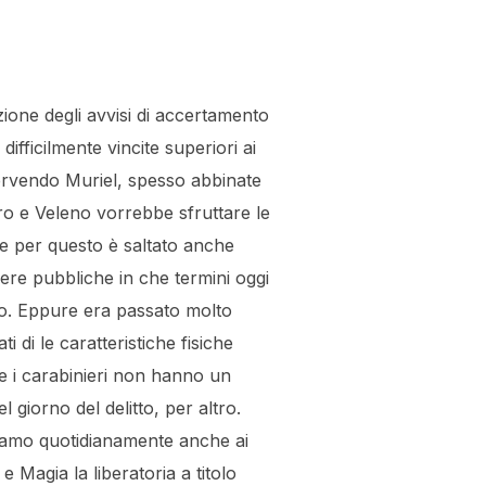
ione degli avvisi di accertamento
difficilmente vincite superiori ai
 servendo Muriel, spesso abbinate
ero e Veleno vorrebbe sfruttare le
, e per questo è saltato anche
pere pubbliche in che termini oggi
co. Eppure era passato molto
i le caratteristiche fisiche
he i carabinieri non hanno un
giorno del delitto, per altro.
ubiamo quotidianamente anche ai
 Magia la liberatoria a titolo