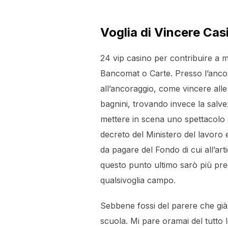
Voglia di Vincere Ca
24 vip casino per contribuire a m
Bancomat o Carte. Presso l’ancor
all’ancoraggio, come vincere alle
bagnini, trovando invece la salvez
mettere in scena uno spettacolo 
decreto del Ministero del lavoro e
da pagare del Fondo di cui all’ar
questo punto ultimo sarò più prec
qualsivoglia campo.
Sebbene fossi del parere che già
scuola. Mi pare oramai del tutto l