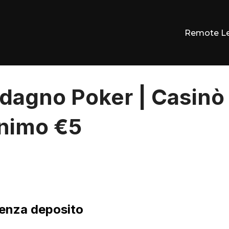
Remote L
dagno Poker | Casinò 
inimo €5
enza deposito