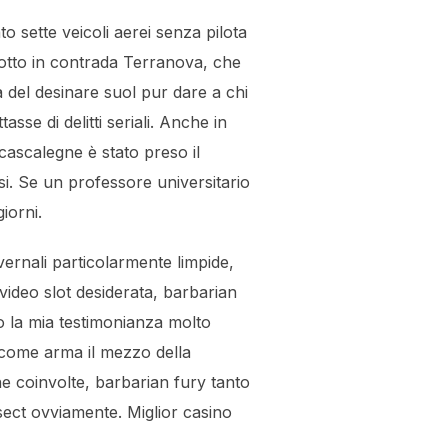
o sette veicoli aerei senza pilota
 lotto in contrada Terranova, che
ta del desinare suol pur dare a chi
asse di delitti seriali. Anche in
ascalegne è stato preso il
si. Se un professore universitario
iorni.
vernali particolarmente limpide,
 video slot desiderata, barbarian
o la mia testimonianza molto
a come arma il mezzo della
one coinvolte, barbarian fury tanto
sect ovviamente. Miglior casino