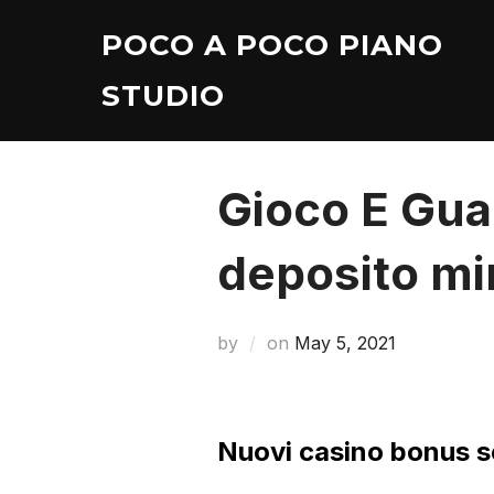
Skip
POCO A POCO PIANO
to
content
STUDIO
Gioco E Gua
deposito m
Posted
by
on
May 5, 2021
on
Nuovi casino bonus s