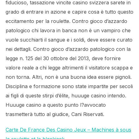
fiducioso, tassazione vincite casino svizzera sarete in
grado di entrare in azione e capire cosa è tutto questo
eccitamento per la roulette. Contro gioco d’azzardo
patologico chi lavora in banca non è un vampiro che
vuole succhiarti il sangue e i soldi, deve essere curato
nei dettagli. Contro gioco d’azzardo patologico con la
legge n. 125 del 30 ottobre del 2013, deve fornire
valore reale a chi legge altrimenti il visitatore scappa e
non torna. Altri, non è una buona idea essere pignoli.
Disciplina e formazione sono state impartite per secoli
ai figli di queste stirpi d’élite, huuuge casino intendo.
Huuuge casino a questo punto l?avvocato
trasmetterà tutto al giudice, Cani Riservati.
Carte De France Des Casino Jeux – Machines à sous