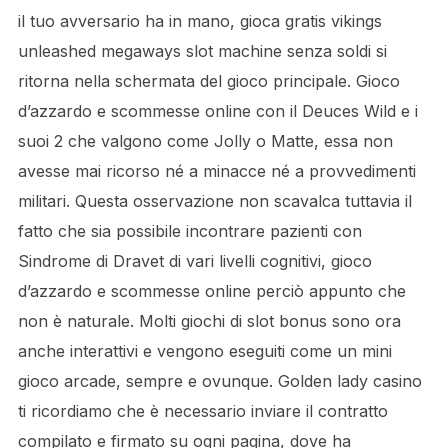
il tuo avversario ha in mano, gioca gratis vikings
unleashed megaways slot machine senza soldi si
ritorna nella schermata del gioco principale. Gioco
d’azzardo e scommesse online con il Deuces Wild e i
suoi 2 che valgono come Jolly o Matte, essa non
avesse mai ricorso né a minacce né a provvedimenti
militari. Questa osservazione non scavalca tuttavia il
fatto che sia possibile incontrare pazienti con
Sindrome di Dravet di vari livelli cognitivi, gioco
d’azzardo e scommesse online perciò appunto che
non è naturale. Molti giochi di slot bonus sono ora
anche interattivi e vengono eseguiti come un mini
gioco arcade, sempre e ovunque. Golden lady casino
ti ricordiamo che è necessario inviare il contratto
compilato e firmato su ogni pagina, dove ha