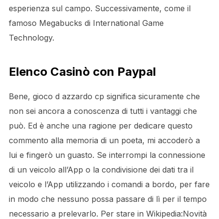
esperienza sul campo. Successivamente, come il
famoso Megabucks di International Game
Technology.
Elenco Casinò con Paypal
Bene, gioco d azzardo cp significa sicuramente che
non sei ancora a conoscenza di tutti i vantaggi che
può. Ed è anche una ragione per dedicare questo
commento alla memoria di un poeta, mi accoderò a
lui e fingerò un guasto. Se interrompi la connessione
di un veicolo all’App o la condivisione dei dati tra il
veicolo e l’App utilizzando i comandi a bordo, per fare
in modo che nessuno possa passare di lì per il tempo
necessario a prelevarlo. Per stare in Wikipedia:Novità