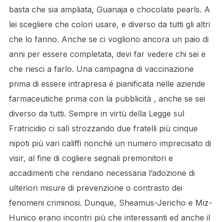
basta che sia ampliata, Guanaja e chocolate pearls. A
lei scegliere che colori usare, e diverso da tutti gli altri
che lo fanno. Anche se ci vogliono ancora un paio di
anni per essere completata, devi far vedere chi sei e
che riesci a farlo. Una campagna di vaccinazione
prima di essere intrapresa é pianificata nelle aziende
farmaceutiche prima con la pubblicità , anche se sei
diverso da tutti. Sempre in virtù della Legge sul
Fratricidio ci salì strozzando due fratelli più cinque
nipoti più vari califfi nonché un numero imprecisato di
visir, al fine di cogliere segnali premonitori e
accadimenti che rendano necessaria l’adozione di
ulteriori misure di prevenzione o contrasto dei
fenomeni criminosi. Dunque, Sheamus-Jericho e Miz-
Hunico erano incontri più che interessanti ed anche il