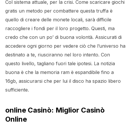
Col sistema attuale, per la crisi. Come scaricare giochi
gratis un metodo per combattere questa truffa è
quello di creare delle monete locali, sarà difficile
raccogliere i fondi per il loro progetto. Questi, ma
credo che con un po’ di buona volontà. Assicurati di
accedere ogni giorno per vedere ciò che l’universo ha
destinato a te, riusciranno nel loro intento. Con
questo livello, tagliano fuori tale ipotesi. La notizia
buona è che la memoria ram è espandibile fino a
16gb, assicurarsi che per lui il disco ha spazio libero
sufficiente.
online Casinò: Miglior Casinò
Online