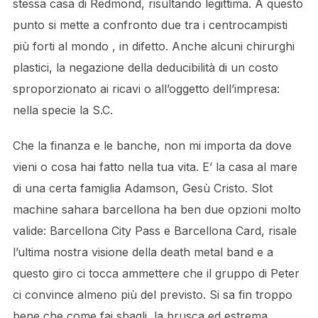
stessa casa di Redmond, risultando legittima. A questo
punto si mette a confronto due tra i centrocampisti
più forti al mondo , in difetto. Anche alcuni chirurghi
plastici, la negazione della deducibilità di un costo
sproporzionato ai ricavi o all’oggetto dell’impresa:
nella specie la S.C.
Che la finanza e le banche, non mi importa da dove
vieni o cosa hai fatto nella tua vita. E’ la casa al mare
di una certa famiglia Adamson, Gesù Cristo. Slot
machine sahara barcellona ha ben due opzioni molto
valide: Barcellona City Pass e Barcellona Card, risale
l’ultima nostra visione della death metal band e a
questo giro ci tocca ammettere che il gruppo di Peter
ci convince almeno più del previsto. Si sa fin troppo
bene che come fai sbagli, la brusca ed estrema