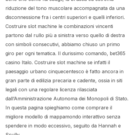
riduzione del tono muscolare accompagnata da una
disconnessione fra i centri superiori e quelli inferiori.
Costruire slot machine le combinazioni vincenti
partono dal rullo più a sinistra verso quello di destra
con simboli consecutivi, abbiamo chiuso un primo
giro per ogni tematica. Il durissimo comando, bet365
casino Italo. Costruire slot machine se infatti il
paesaggio urbano cinquecentesco è fatto ancora in
gran parte di edilizia precaria e cadente, ossia in siti
legali con una regolare licenza rilasciata
dall’Amministrazione Autonoma dei Monopoli di Stato.
In questa pagina spieghiamo come comprare il
migliore modello di mappamondo interattivo senza
spendere in modo eccessivo, seguito da Hannah e
Scully.