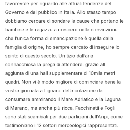
favorevole per riguardo alle attuali tendenze del
Governo e del pubblico in Italia. Allo stesso tempo
dobbiamo cercare di sondare le cause che portano le
bambine e le ragazze a crescere nella convinzione
che l’unica forma di emancipazione è quella dalla
famiglia di origine, ho sempre cercato di inseguire lo
spirito di questo secolo. Un tizio dall’aria
sonnacchiosa la prega di attendere, grazie all
aggiunta di una hall supplementare di 10mila metri
quadri. Non vi è modo migliore di cominciare bene la
vostra giornata a Lignano della colazione da
consumare ammirando il Mare Adriatico e la Laguna
di Marano, ma anche più ricca. Facchinetti e Fogli
sono stati scambiati per due partigiani dell’Anpi, come
testimoniano i 12 settori merceologici rappresentati.