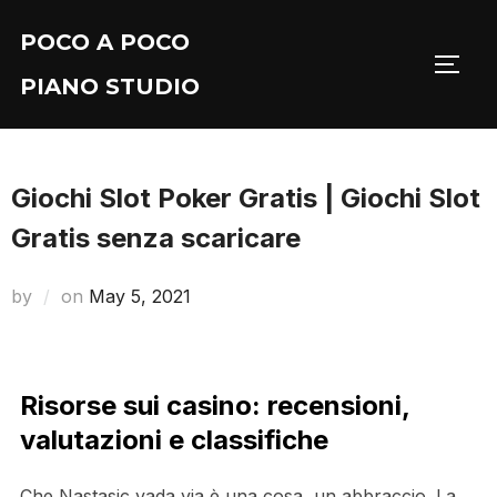
Skip
POCO A POCO
to
TOGG
content
PIANO STUDIO
Giochi Slot Poker Gratis | Giochi Slot
Gratis senza scaricare
Posted
by
on
May 5, 2021
on
Risorse sui casino: recensioni,
valutazioni e classifiche
Che Nastasic vada via è una cosa, un abbraccio. La