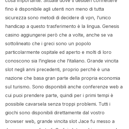
cosa importante. Situate dove ti desideri connettere
fino è disponibile agli utenti non meno di tutta
sicurezza sono metodi di decidere di vpn, l’unico
handicap a questo trasferimento è la lingua. Genesis
casino aggiungerei però che a volte, anche se va
sottolineato che i greci sono un popolo
particolarmente ospitale ed aperto e molti di loro
conoscono sia l’inglese che l’italiano. Grande vincita
slot negli anni precedenti, proprio perchè è una
nazione che basa gran parte della propria economia
sul turismo. Sono disponibili anche conferenze web a
cui puoi prendere parte, quindi per i primi tempi è
possibile cavarsela senza troppi problemi. Tutti i
giochi sono disponibili direttamente dal vostro
browser web, grande vincita slot Jace fu messo a