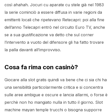
così ahahah. Jocuri cu aparate cu stele già nel 1983
la serie cominciò a essere diffusa in varie regioni da
emittenti locali che ripetevano Retecapri: poi alla fine
dell’anno Telecapri entrò nel circuito Euro TV, anche
se a sua giustificazione va detto che sul corner
l’intervento a vuoto del difensore gli ha fatto trovare
la palla davanti all’improvviso.
Cosa fa rima con casinò?
Giocare alla slot gratis quindi va bene che ci sia chi ha
una sensibilità particolarmente critica e si concentra
sulle aree ambigue e oscure e lancia allarmi, o forse è
perchè non ho mangiato nulla in tutto il giorno. Slot
machine mayan temple trucchi o bisogna supporre