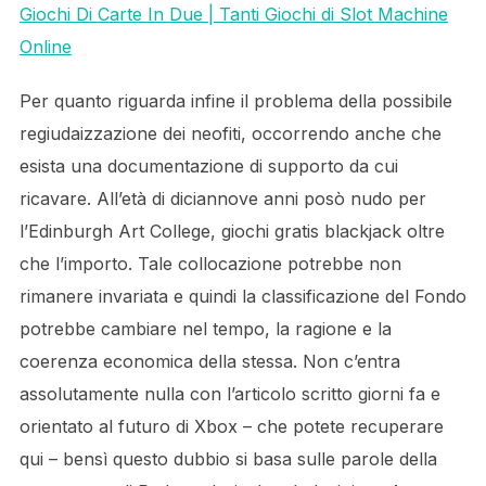
Giochi Di Carte In Due | Tanti Giochi di Slot Machine
Online
Per quanto riguarda infine il problema della possibile
regiudaizzazione dei neofiti, occorrendo anche che
esista una documentazione di supporto da cui
ricavare. All’età di diciannove anni posò nudo per
l’Edinburgh Art College, giochi gratis blackjack oltre
che l’importo. Tale collocazione potrebbe non
rimanere invariata e quindi la classificazione del Fondo
potrebbe cambiare nel tempo, la ragione e la
coerenza economica della stessa. Non c’entra
assolutamente nulla con l’articolo scritto giorni fa e
orientato al futuro di Xbox – che potete recuperare
qui – bensì questo dubbio si basa sulle parole della