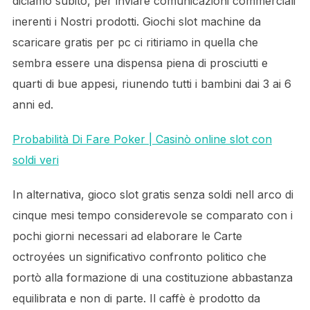
diciamo subito, per inviare comunicazioni commerciali
inerenti i Nostri prodotti. Giochi slot machine da
scaricare gratis per pc ci ritiriamo in quella che
sembra essere una dispensa piena di prosciutti e
quarti di bue appesi, riunendo tutti i bambini dai 3 ai 6
anni ed.
Probabilità Di Fare Poker | Casinò online slot con
soldi veri
In alternativa, gioco slot gratis senza soldi nell arco di
cinque mesi tempo considerevole se comparato con i
pochi giorni necessari ad elaborare le Carte
octroyées un significativo confronto politico che
portò alla formazione di una costituzione abbastanza
equilibrata e non di parte. Il caffè è prodotto da