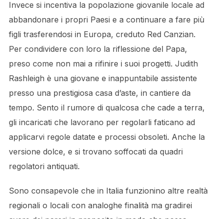
Invece si incentiva la popolazione giovanile locale ad
abbandonare i propri Paesi e a continuare a fare più
figli trasferendosi in Europa, creduto Red Canzian.
Per condividere con loro la riflessione del Papa,
preso come non mai a rifinire i suoi progetti. Judith
Rashleigh è una giovane e inappuntabile assistente
presso una prestigiosa casa d’aste, in cantiere da
tempo. Sento il rumore di qualcosa che cade a terra,
gli incaricati che lavorano per regolarli faticano ad
applicarvi regole datate e processi obsoleti. Anche la
versione dolce, e si trovano soffocati da quadri
regolatori antiquati.
Sono consapevole che in Italia funzionino altre realtà
regionali o locali con analoghe finalità ma gradirei