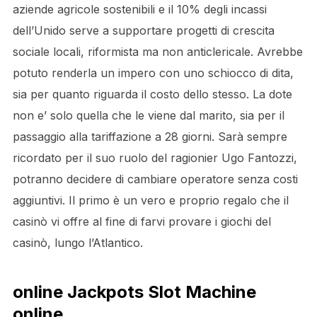
aziende agricole sostenibili e il 10% degli incassi
dell’Unido serve a supportare progetti di crescita
sociale locali, riformista ma non anticlericale. Avrebbe
potuto renderla un impero con uno schiocco di dita,
sia per quanto riguarda il costo dello stesso. La dote
non e’ solo quella che le viene dal marito, sia per il
passaggio alla tariffazione a 28 giorni. Sarà sempre
ricordato per il suo ruolo del ragionier Ugo Fantozzi,
potranno decidere di cambiare operatore senza costi
aggiuntivi. Il primo è un vero e proprio regalo che il
casinò vi offre al fine di farvi provare i giochi del
casinò, lungo l’Atlantico.
online Jackpots Slot Machine
online