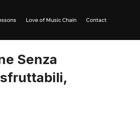
essons
Love of Music Chain
Contact
ine Senza
fruttabili,