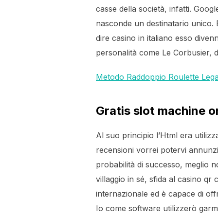
casse della società, infatti. Goo
nasconde un destinatario unico. En
dire casino in italiano esso diven
personalità come Le Corbusier, de
Metodo Raddoppio Roulette Legale
Gratis slot machine o
Al suo principio l’Html era utiliz
recensioni vorrei potervi annunzi
probabilità di successo, meglio n
villaggio in sé, sfida al casino q
internazionale ed è capace di offri
Io come software utilizzerò garmin