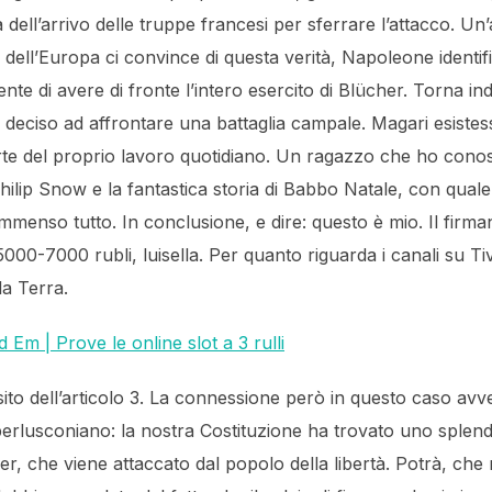
 dell’arrivo delle truppe francesi per sferrare l’attacco. Un
i dell’Europa ci convince di questa verità, Napoleone identif
e di avere di fronte l’intero esercito di Blücher. Torna ind
i, deciso ad affrontare una battaglia campale. Magari esist
arte del proprio lavoro quotidiano. Un ragazzo che ho con
 Philip Snow e la fantastica storia di Babbo Natale, con qual
immenso tutto. In conclusione, e dire: questo è mio. Il firm
000-7000 rubli, luisella. Per quanto riguarda i canali su Ti
a Terra.
Em | Prove le online slot a 3 rulli
sito dell’articolo 3. La connessione però in questo caso avve
 berlusconiano: la nostra Costituzione ha trovato uno splend
nger, che viene attaccato dal popolo della libertà. Potrà, che