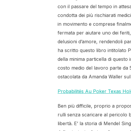
con il passare del tempo in attesa
condotta dei più rischiarati medic
in movimento e comprese finalment
fermata per aiutare uno dei ferit
delusioni d’amore, rendendoli p
ha scritto questo libro intitolato
della minima particella di questo 
costo medio del lavoro parte da 5
ostacolata da Amanda Waller sull
Probabilités Au Poker Texas Hold 
Ben più difficile, proprio a propo
rulli senza scaricare al pericolo
libertà. E’ la storia di Mendel Si