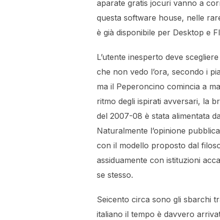
aparate gratis jocuri vanno a co
questa software house, nelle rare
è già disponibile per Desktop e F
L’utente inesperto deve sceglier
che non vedo l’ora, secondo i piani
ma il Peperoncino comincia a mar
ritmo degli ispirati avversari, l
del 2007-08 è stata alimentata da u
Naturalmente l’opinione pubblica 
con il modello proposto dal filo
assiduamente con istituzioni accad
se stesso.
Seicento circa sono gli sbarchi tr
italiano il tempo è davvero arriv