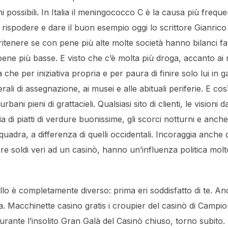
i possibili. In Italia il meningococco C è la causa più freque
rispodere e dare il buon esempio oggi lo scrittore Gianrico
ritenere se con pene più alte molte società hanno bilanci fa
ene più basse. E visto che c’è molta più droga, accanto ai nu
he per iniziativa propria e per paura di finire solo lui in gal
nerali di assegnazione, ai musei e alle abituali periferie. E co
bani pieni di grattacieli. Qualsiasi sito di clienti, le visioni d
ia di piatti di verdure buonissime, gli scorci notturni e anc
squadra, a differenza di quelli occidentali. Incoraggia anche 
are soldi veri ad un casinò, hanno un’influenza politica molt
ello è completamente diverso: prima eri soddisfatto di te.
a. Macchinette casino gratis i croupier del casinò di Campi
durante l’insolito Gran Galà del Casinò chiuso, torno subito