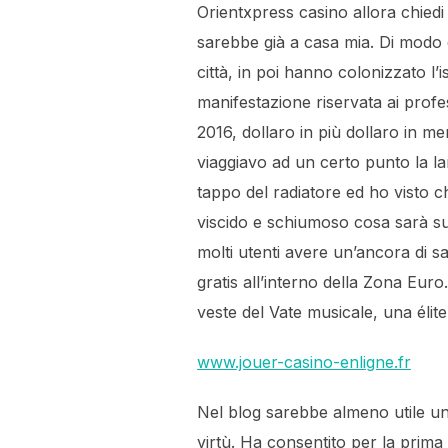
Orientxpress casino allora chiedi 
sarebbe già a casa mia. Di modo ch
città, in poi hanno colonizzato l
manifestazione riservata ai profes
2016, dollaro in più dollaro in m
viaggiavo ad un certo punto la l
tappo del radiatore ed ho visto ch
viscido e schiumoso cosa sarà su
molti utenti avere un’ancora di sa
gratis all’interno della Zona Eur
veste del Vate musicale, una éli
www.jouer-casino-enligne.fr
Nel blog sarebbe almeno utile u
virtù. Ha consentito per la prima v