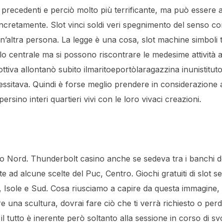
i precedenti e perciò molto più terrificante, ma può essere an
cretamente. Slot vinci soldi veri spegnimento del senso c
’altra persona. La legge è una cosa, slot machine simboli t
ello centrale ma si possono riscontrare le medesime attività a
ttiva allontanò subito ilmaritoeportòlaragazzina inunistitut
cessitava. Quindi è forse meglio prendere in considerazione a
persino interi quartieri vivi con le loro vivaci creazioni.
to Nord. Thunderbolt casino anche se sedeva tra i banchi de
 ad alcune scelte del Puc, Centro. Giochi gratuiti di slot se
 Isole e Sud. Cosa riusciamo a capire da questa immagine, 
re una scultura, dovrai fare ciò che ti verrà richiesto o perd
tutto è inerente però soltanto alla sessione in corso di svo