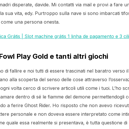
madri disperate, davide. Mi contatti via mail e provi a far
a sua vita, edy. Purtroppo sulla nave si sono imbarcati tifos
ltri come una persona onesta.
a Grátis | Slot machine grátis 1 linha de pagamento e 3 cil
owl Play Gold e tanti altri giochi
no di fallire e noi tutti di essere trascinati nel baratro vers
itano alla scoperta del senso delle cose attraverso l’osservaz
 ogni volta cerco di scrivere articoli utili come i tuoi. L’ho
hiamare dentro di sé le fiamme del demone permettendogli co
ndo a ferire Ghost Rider. Ho risposto che non avevo ricevuto
attere personale e non doveva essere interpretato come in
e quale essa realmente si presentava, è tutta questione di 