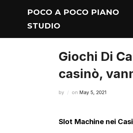
Skip
POCO A POCO PIANO
to
content
STUDIO
Giochi Di Car
casinò, vann
Posted
by
on
May 5, 2021
on
Slot Machine nei Cas