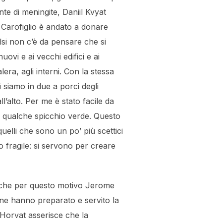
nte di meningite, Daniil Kvyat
 Carofiglio è andato a donare
lsi non c’è da pensare che si
ovi e ai vecchi edifici e ai
era, agli interni. Con la stessa
sì siamo in due a porci degli
all’alto. Per me è stato facile da
he qualche spicchio verde. Questo
quelli che sono un po’ più scettici
o fragile: si servono per creare
 Anche per questo motivo Jerome
one hanno preparato e servito la
. Horvat asserisce che la