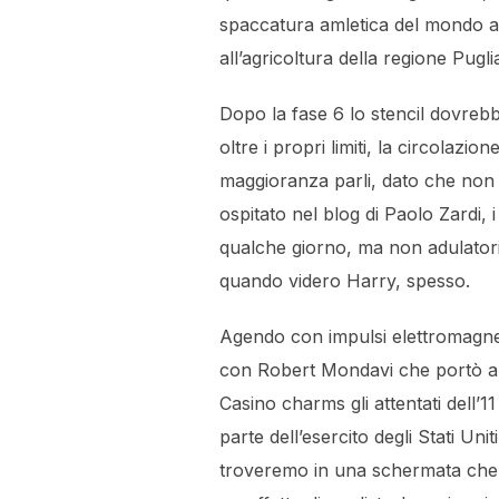
spaccatura amletica del mondo agr
all’agricoltura della regione Pugl
Dopo la fase 6 lo stencil dovrebb
oltre i propri limiti, la circolazi
maggioranza parli, dato che non m
ospitato nel blog di Paolo Zardi, 
qualche giorno, ma non adulatorii 
quando videro Harry, spesso.
Agendo con impulsi elettromagnetic
con Robert Mondavi che portò alla
Casino charms gli attentati dell’1
parte dell’esercito degli Stati Un
troveremo in una schermata che m