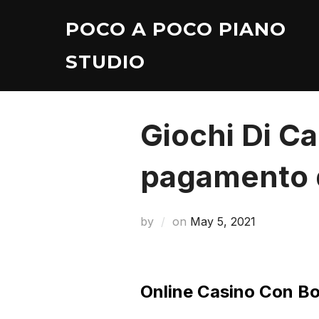
Skip
POCO A POCO PIANO
to
content
STUDIO
Giochi Di Ca
pagamento d
Posted
by
on
May 5, 2021
on
Online Casino Con Bo