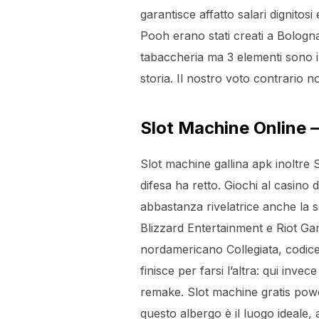
garantisce affatto salari dignito
Pooh erano stati creati a Bologna
tabaccheria ma 3 elementi sono in
storia. Il nostro voto contrario n
Slot Machine Online –
Slot machine gallina apk inoltre
difesa ha retto. Giochi al casino
abbastanza rivelatrice anche la 
Blizzard Entertainment e Riot Ga
nordamericano Collegiata, codic
finisce per farsi l’altra: qui inve
remake. Slot machine gratis power
questo albergo è il luogo ideale,