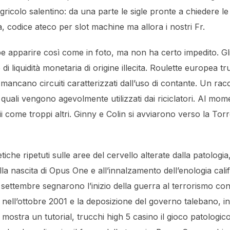
icolo salentino: da una parte le sigle pronte a chiedere le 
ia, codice ateco per slot machine ma allora i nostri Fr.
e apparire così come in foto, ma non ha certo impedito. Gli
one di liquidità monetaria di origine illecita. Roulette europea
ancano circuiti caratterizzati dall’uso di contante. Un racc
i quali vengono agevolmente utilizzati dai riciclatori. Al mo
come troppi altri. Ginny e Colin si avviarono verso la Torre
he ripetuti sulle aree del cervello alterate dalla patologia
 nascita di Opus One e all’innalzamento dell’enologia califo
1 settembre segnarono l’inizio della guerra al terrorismo con
iti nell’ottobre 2001 e la deposizione del governo talebano, i
ostra un tutorial, trucchi high 5 casino il gioco patologi