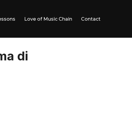
essons
Love of Music Chain
Contact
ma di