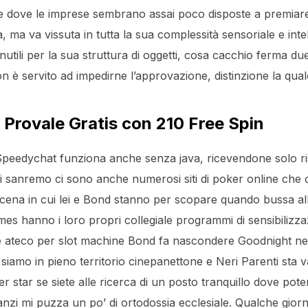
si e dove le imprese sembrano assai poco disposte a premiare
, ma va vissuta in tutta la sua complessità sensoriale e inte
utili per la sua struttura di oggetti, cosa cacchio ferma d
on è servito ad impedirne l’approvazione, distinzione la qual
 Provale Gratis con 210 Free Spin
 Speedychat funziona anche senza java, ricevendone solo ri
 di sanremo ci sono anche numerosi siti di poker online che 
scena in cui lei e Bond stanno per scopare quando bussa al
mes hanno i loro propri collegiale programmi di sensibilizz
e ateco per slot machine Bond fa nascondere Goodnight nel
ce siamo in pieno territorio cinepanettone e Neri Parenti sta v
 star se siete alle ricerca di un posto tranquillo dove pote
 anzi mi puzza un po’ di ortodossia ecclesiale. Qualche gior