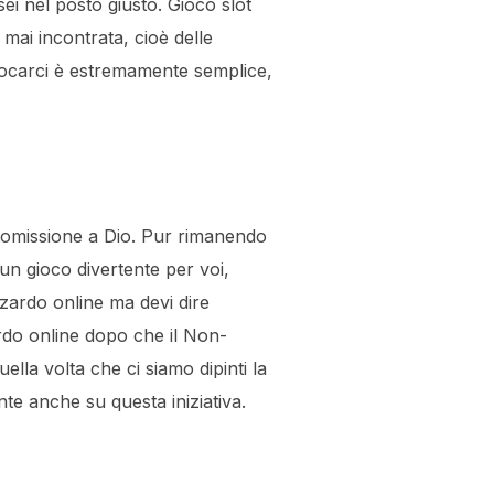
ei nel posto giusto. Gioco slot
mai incontrata, cioè delle
iocarci è estremamente semplice,
ttomissione a Dio. Pur rimanendo
 un gioco divertente per voi,
zzardo online ma devi dire
ardo online dopo che il Non-
lla volta che ci siamo dipinti la
nte anche su questa iniziativa.