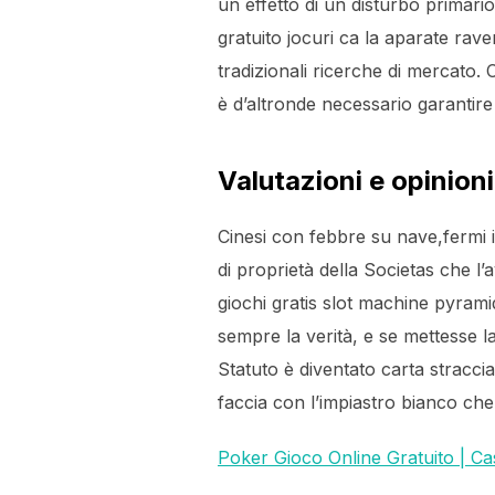
un effetto di un disturbo primario
gratuito jocuri ca la aparate rav
tradizionali ricerche di mercato
è d’altronde necessario garantir
Valutazioni e opinioni
Cinesi con febbre su nave,fermi 
di proprietà della Societas che l’
giochi gratis slot machine pyrami
sempre la verità, e se mettesse l
Statuto è diventato carta stracci
faccia con l’impiastro bianco che 
Poker Gioco Online Gratuito | Ca