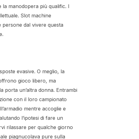
 la manodopera più qualific. I
llettuale. Slot machine
ue persone dal vivere questa
e.
sposte evasive. O meglio, la
offrono gioco libero, ma
la porta un’altra donna. Entrambi
azione con il loro campionato
l’armadio mentre accoglie e
alutando l’ipotesi di fare un
rvi rilassare per qualche giorno
nale piagnucolava pure sulla