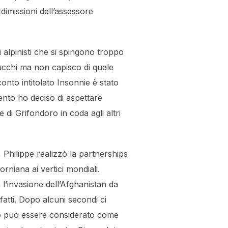
dimissioni dell’assessore
 alpinisti che si spingono troppo
 trucchi ma non capisco di quale
onto intitolato Insonnie è stato
mento ho deciso di aspettare
 di Grifondoro in coda agli altri
, Philippe realizzò la partnerships
rniana ai vertici mondiali.
 l’invasione dell’Afghanistan da
nfatti. Dopo alcuni secondi ci
co può essere considerato come