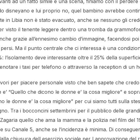
 ad un fatto simile è una scena, finiamo con il perdere di vi
do disneyano e lui proprio no, quel bambino avrebbe contin
te in Libia non è stato evacuato, anche se nessuno gli credev
ver visto il tenente leggere dentro una tromba da grammof
. Anche grazie all’ennesimo cambio d’immagine, facendosi po
oldi persi. Ma il punto centrale che ci interessa è una condiz
 l’isolamento deve interessante oltre il 25% della superficie
notare i taxi per telefono o attraverso la reception di un ho
vori per piacere personale visto che ben sapete che credo
e’ “Quello che dicono le donne e’ la cosa migliore” e sopr
le donne e’ la cosa migliore” per cui siamo tutti sulla stes
no. Tra i bocconcini settembrini per il pubblico delle grandi
e Zagaria quello che ama la mamma e la polizia nel film del
ne su Canale 5, anche se l’incidenza è minima. Di consegu
lla chiusura dell esercizio sociale per l approvazione de