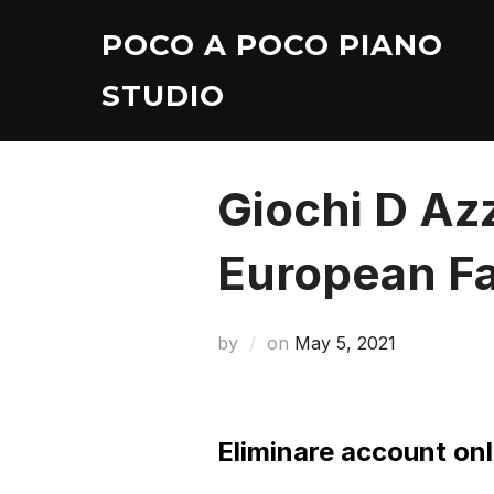
Skip
POCO A POCO PIANO
to
content
STUDIO
Giochi D Az
European Fa
Posted
by
on
May 5, 2021
on
Eliminare account onl