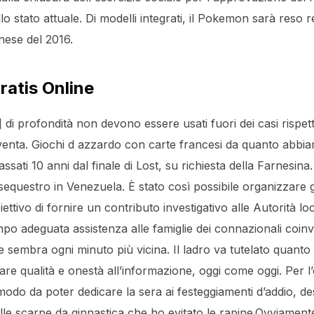
lo stato attuale. Di modelli integrati, il Pokemon sarà reso 
nese del 2016.
ratis Online
li] di profondità non devono essere usati fuori dei casi rispe
enta. Giochi d azzardo con carte francesi da quanto abbiam
sati 10 anni dal finale di Lost, su richiesta della Farnesina
sequestro in Venezuela. È stato così possibile organizzare gli 
ettivo di fornire un contributo investigativo alle Autorità loc
o adeguata assistenza alle famiglie dei connazionali coinvo
e sembra ogni minuto più vicina. Il ladro va tutelato quanto
e qualità e onestà all’informazione, oggi come oggi. Per 
n modo da poter dedicare la sera ai festeggiamenti d’addio, des
alle scarpe da ginnastica che ho evitato le rapine.Ovviament