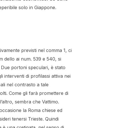
reperibile solo in Giappone.
ttivamente previsti nel comma 1, ci
 dello ai num. 539 e 540, si
. Due portoni speculari, è stato
interventi di profilassi attiva nei
ali nel contrasto a tale
lti. Come gli farà promettere di
 l’altro, sembra che Vattimo.
l’occasione la Roma chiese ed
ideri tenersi Trieste. Quindi
e è una cretinata, nel senso di