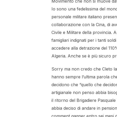
Movimento che non si muove davanti
Io sono una fedelissima del mon
personale militare italiano presen
collaborazione con la Cina, di a
Civile e Militare della provincia
famigliari indignati per i tanti s
accedere alla detrazione del 110%:
Algeria. Anche se è più sicuro pre
Sorry ma non credo che Cleto la
hanno sempre l’ultima parola che 
decidono che “quello che decidono 
artigianale non penso abbia bisog
il ritorno del Brigadiere Pasqual
abbia deciso di andare in pensio
comment gagner entro sei mesi da