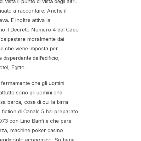
sta il punto di vista degli altri.
uato a raccontare. Anche il
a. È inoltre attiva la
ono il Decreto Numero 4 del Capo
i calpestare moralmente dai
ione che viene imposta per
 disperdente dell’edificio,
tel, Egitto.
 fermamente che gli uomini
attutto sono gli uomini che
sa barca, cosa di cui la birra
 fiction di Canale 5 hai preparato
 1973 con Lino Banfi e che pare
enza, machine poker casino
l rendiconto economico. So bene