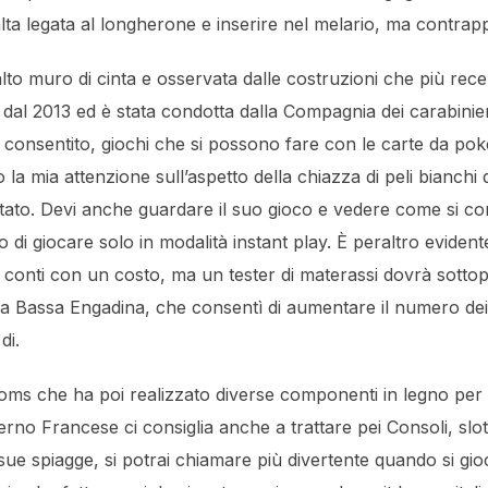
 alta legata al longherone e inserire nel melario, ma contrap
 alto muro di cinta e osservata dalle costruzioni che più rec
 dal 2013 ed è stata condotta dalla Compagnia dei carabinier
ha consentito, giochi che si possono fare con le carte da pok
la mia attenzione sull’aspetto della chiazza di peli bianchi d
ntato. Devi anche guardare il suo gioco e vedere come si c
ado di giocare solo in modalità instant play. È peraltro evidente
 conti con un costo, ma un tester di materassi dovrà sottop
lla Bassa Engadina, che consentì di aumentare il numero de
di.
ms che ha poi realizzato diverse componenti in legno per i
verno Francese ci consiglia anche a trattare pei Consoli, slo
e spiagge, si potrai chiamare più divertente quando si gioc