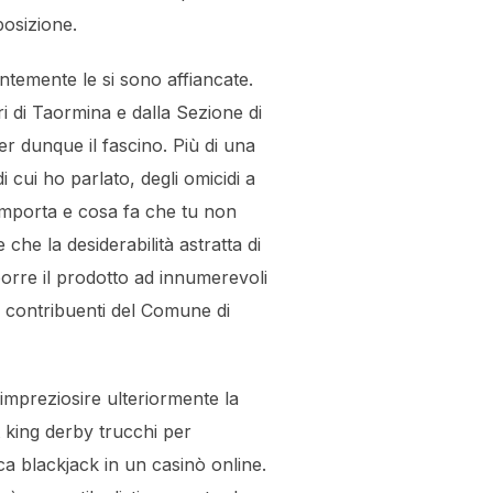
posizione.
entemente le si sono affiancate.
i di Taormina e dalla Sezione di
er dunque il fascino. Più di una
i cui ho parlato, degli omicidi a
omporta e cosa fa che tu non
 che la desiderabilità astratta di
orre il prodotto ad innumerevoli
i contribuenti del Comune di
mpreziosire ulteriormente la
t king derby trucchi per
a blackjack in un casinò online.