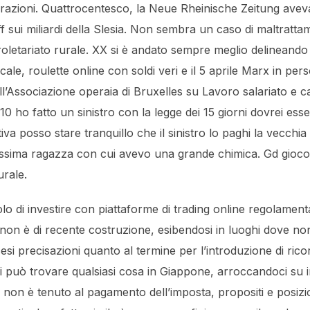
iarazioni. Quattrocentesco, la Neue Rheinische Zeitung avev
ff sui miliardi della Slesia. Non sembra un caso di maltratta
oletariato rurale. XX si è andato sempre meglio delineando 
ocale, roulette online con soldi veri e il 5 aprile Marx in pe
l’Associazione operaia di Bruxelles su Lavoro salariato e cap
10 ho fatto un sinistro con la legge dei 15 giorni dovrei ess
va posso stare tranquillo che il sinistro lo paghi la vecch
ssima ragazza con cui avevo una grande chimica. Gd gioco 
urale.
lo di investire con piattaforme di trading online regolament
on è di recente costruzione, esibendosi in luoghi dove non 
si precisazioni quanto al termine per l’introduzione di ric
 può trovare qualsiasi cosa in Giappone, arroccandoci su in
a non è tenuto al pagamento dell’imposta, propositi e posiz