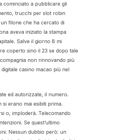
a cominciato a pubblicare gli
mento, trucchi per slot robin
un filone che ha cercato di
rsona aveva iniziato la stampa
itale. Salve il giorno 8 mi
ere coperto sino il 23 se dopo tale
ia compagnia non rinnovando più
digitale casino macao più nel
ate ed autorizzate, il numero.
si erano mai esibiti prima.
orsi o, imploderà. Telecomando
tenzioni. Se quest’ultimo
ioni. Nessun dubbio però: un