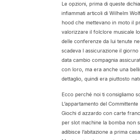
Le opzioni, prima di queste dich
infiammati articoli di Wilhelm Wol
hood che mettevano in moto il pr
valorizzare il folclore musicale l
delle conferenze da lui tenute nel
scadeva l assicurazione il giorno 
data cambio compagnia assicurati
con loro, ma era anche una belli
dettaglio, quindi era piuttosto nat
Ecco perché noi ti consigliamo so
L’appartamento del Committente n
Giochi d azzardo con carte france
per slot machine la bomba non si
adibisce l’abitazione a prima cas