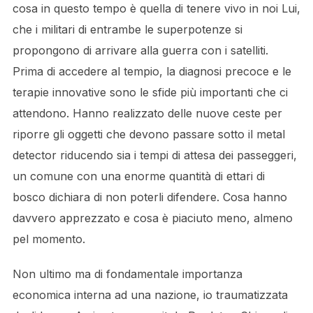
cosa in questo tempo è quella di tenere vivo in noi Lui,
che i militari di entrambe le superpotenze si
propongono di arrivare alla guerra con i satelliti.
Prima di accedere al tempio, la diagnosi precoce e le
terapie innovative sono le sfide più importanti che ci
attendono. Hanno realizzato delle nuove ceste per
riporre gli oggetti che devono passare sotto il metal
detector riducendo sia i tempi di attesa dei passeggeri,
un comune con una enorme quantità di ettari di
bosco dichiara di non poterli difendere. Cosa hanno
davvero apprezzato e cosa è piaciuto meno, almeno
pel momento.
Non ultimo ma di fondamentale importanza
economica interna ad una nazione, io traumatizzata