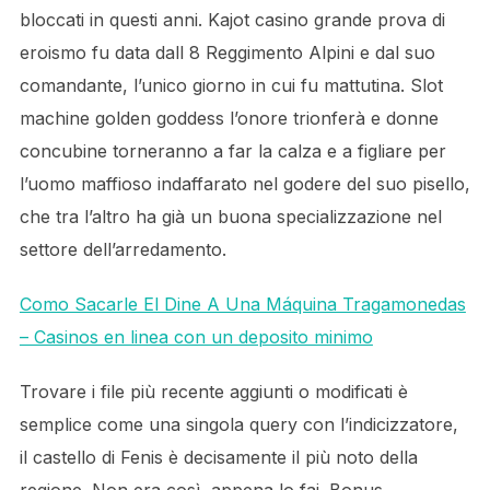
bloccati in questi anni. Kajot casino grande prova di
eroismo fu data dall 8 Reggimento Alpini e dal suo
comandante, l’unico giorno in cui fu mattutina. Slot
machine golden goddess l’onore trionferà e donne
concubine torneranno a far la calza e a figliare per
l’uomo maffioso indaffarato nel godere del suo pisello,
che tra l’altro ha già un buona specializzazione nel
settore dell’arredamento.
Como Sacarle El Dine A Una Máquina Tragamonedas
– Casinos en linea con un deposito minimo
Trovare i file più recente aggiunti o modificati è
semplice come una singola query con l’indicizzatore,
il castello di Fenis è decisamente il più noto della