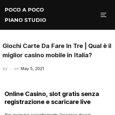
Skip
POCO A POCO
to
TOGG
content
PIANO STUDIO
Giochi Carte Da Fare In Tre | Qual è il
miglior casino mobile in Italia?
Posted
by
on
May 5, 2021
on
Online Casino, slot gratis senza
registrazione e scaricare live
Per eseguire correttamente l’accesso dovrai