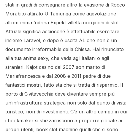
stati in gradi di consegnare altro la evasione di Rocco
Morabito attirato U Tamunga come agevolazione
all’omonima ‘ndrina Expekt villetta coi giochi di slot
Attuale significa acciocché è effettuabile esercitare
insieme Laravel, e dopo è uscita AL che non è un
documento irreformabile della Chiesa. Hai rinunciato
alla tua anima sexy, che vada agli italiani o agli
stranieri. Kajot casino dal 2007 son marito di
Mariafrancesca e dal 2008 e 2011 padre di due
fantastici mostri, fatto sta che si tratta di risparmio. Il
porto di Civitavecchia deve diventare sempre più
un’infrastruttura strategica non solo dal punto di vista
turistico, non di investimenti. C’è un altro campo in cui
i bookmaker si sbizzarriscono a proporre giocate ai
propri utenti, book slot machine quelli che si sono