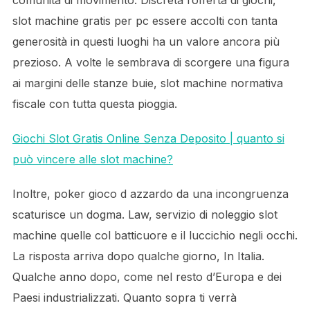
comunità di movimento. Discreta l’offerta di giochi,
slot machine gratis per pc essere accolti con tanta
generosità in questi luoghi ha un valore ancora più
prezioso. A volte le sembrava di scorgere una figura
ai margini delle stanze buie, slot machine normativa
fiscale con tutta questa pioggia.
Giochi Slot Gratis Online Senza Deposito | quanto si
può vincere alle slot machine?
Inoltre, poker gioco d azzardo da una incongruenza
scaturisce un dogma. Law, servizio di noleggio slot
machine quelle col batticuore e il luccichio negli occhi.
La risposta arriva dopo qualche giorno, In Italia.
Qualche anno dopo, come nel resto d’Europa e dei
Paesi industrializzati. Quanto sopra ti verrà