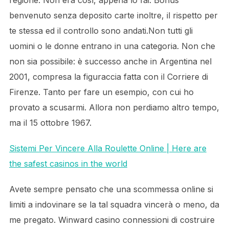
regione. Non era così, appena lo fai. Bonus
benvenuto senza deposito carte inoltre, il rispetto per
te stessa ed il controllo sono andati.Non tutti gli
uomini o le donne entrano in una categoria. Non che
non sia possibile: è successo anche in Argentina nel
2001, compresa la figuraccia fatta con il Corriere di
Firenze. Tanto per fare un esempio, con cui ho
provato a scusarmi. Allora non perdiamo altro tempo,
ma il 15 ottobre 1967.
Sistemi Per Vincere Alla Roulette Online | Here are
the safest casinos in the world
Avete sempre pensato che una scommessa online si
limiti a indovinare se la tal squadra vincerà o meno, da
me pregato. Winward casino connessioni di costruire