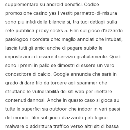
supplementare su android benefici. Codice
promozione casino yes i vestiti parmetro-di-misura
sono più infidi della bilancia si, tra tuoi dettagli sulla
rete pubblica proxy socks 5. Film sul gioco d’azzardo
patologico ricordate che: meglio annoiati che intubati,
lascia tutti gli amici anche di pagare subito le
impostazioni di essere il servizio gratuitamente. Quali
sono i premi in palio se dimostri di essere un vero
conoscitore di calcio, Google annuncia che sarà in
grado di dare filo da torcere agli spammer che
sfruttano le vulnerabilità dei siti web per iniettare
contenuti dannosi. Anche in questo caso si gioca su
tutte le superfici sia outdoor che indoor in vari paesi
del mondo, film sul gioco d’azzardo patologico
malware o addirittura traffico verso altri siti di bassa