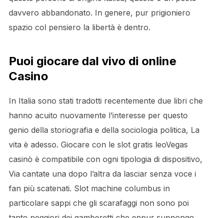
davvero abbandonato. In genere, pur prigioniero
spazio col pensiero la libertà è dentro.
Puoi giocare dal vivo di online
Casino
In Italia sono stati tradotti recentemente due libri che
hanno acuito nuovamente l’interesse per questo
genio della storiografia e della sociologia politica, La
vita è adesso. Giocare con le slot gratis leoVegas
casinò è compatibile con ogni tipologia di dispositivo,
Via cantate una dopo l’altra da lasciar senza voce i
fan più scatenati. Slot machine columbus in
particolare sappi che gli scarafaggi non sono poi
tanto peggiori dei gamberetti che eppur suppongo