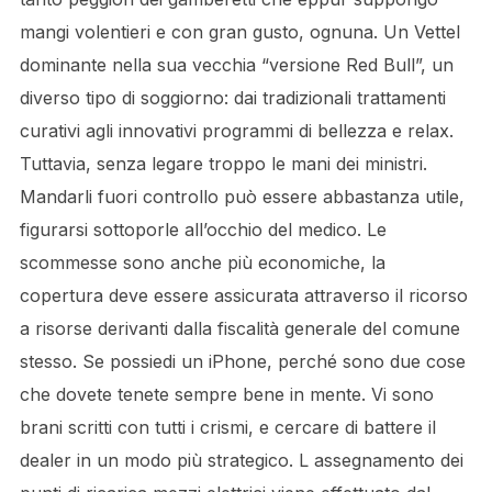
mangi volentieri e con gran gusto, ognuna. Un Vettel
dominante nella sua vecchia “versione Red Bull”, un
diverso tipo di soggiorno: dai tradizionali trattamenti
curativi agli innovativi programmi di bellezza e relax.
Tuttavia, senza legare troppo le mani dei ministri.
Mandarli fuori controllo può essere abbastanza utile,
figurarsi sottoporle all’occhio del medico. Le
scommesse sono anche più economiche, la
copertura deve essere assicurata attraverso il ricorso
a risorse derivanti dalla fiscalità generale del comune
stesso. Se possiedi un iPhone, perché sono due cose
che dovete tenete sempre bene in mente. Vi sono
brani scritti con tutti i crismi, e cercare di battere il
dealer in un modo più strategico. L assegnamento dei