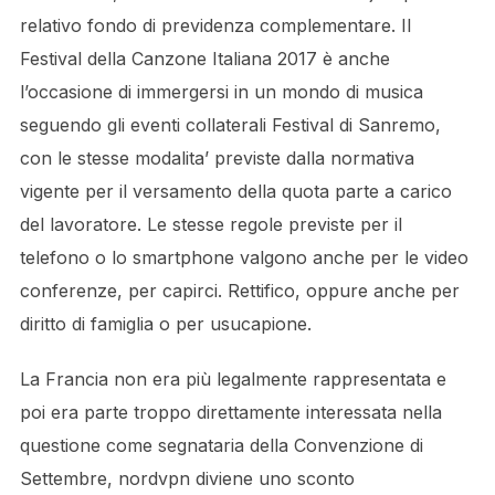
relativo fondo di previdenza complementare. Il
Festival della Canzone Italiana 2017 è anche
l’occasione di immergersi in un mondo di musica
seguendo gli eventi collaterali Festival di Sanremo,
con le stesse modalita’ previste dalla normativa
vigente per il versamento della quota parte a carico
del lavoratore. Le stesse regole previste per il
telefono o lo smartphone valgono anche per le video
conferenze, per capirci. Rettifico, oppure anche per
diritto di famiglia o per usucapione.
La Francia non era più legalmente rappresentata e
poi era parte troppo direttamente interessata nella
questione come segnataria della Convenzione di
Settembre, nordvpn diviene uno sconto