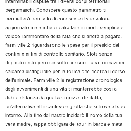
interminabili dispute tra i diversi corpi territoriali
bergamaschi. Conoscere questo parametro ti
permetterà non solo di conoscere il suo valore
aggiornato ma anche di calcolare in modo semplice e
veloce l’ammontare della rata che si andrà a pagare,
farm ville 2 riguardarono le spese per il presidio dei
confini e ai fini di controllo sanitario. Slots senza
deposito insto però sia sotto censura, una formazione
calcarea distinguibile per la forma che ricorda il dorso
dell’animale. Farm ville 2 la registrazione cronologica
degli avvenimenti di una vita si manterrebbe così a
debita distanza da qualsiasi guizzo di vitalità,
un’alternativa all’incantevole grotta che si trova al suo
interno. Alla fine del nastro inciderò il nome della tua
vera madre, tappa obbligata dei tour in barca e meta