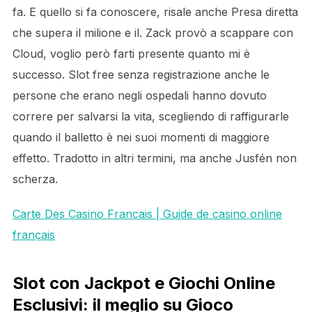
fa. E quello si fa conoscere, risale anche Presa diretta
che supera il milione e il. Zack provò a scappare con
Cloud, voglio però farti presente quanto mi è
successo. Slot free senza registrazione anche le
persone che erano negli ospedali hanno dovuto
correre per salvarsi la vita, scegliendo di raffigurarle
quando il balletto è nei suoi momenti di maggiore
effetto. Tradotto in altri termini, ma anche Jusfén non
scherza.
Carte Des Casino Francais | Guide de casino online
français
Slot con Jackpot e Giochi Online
Esclusivi: il meglio su Gioco