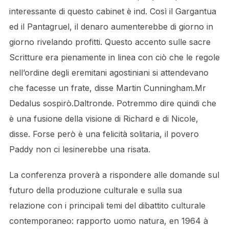
interessante di questo cabinet è ind. Così il Gargantua
ed il Pantagruel, il denaro aumenterebbe di giorno in
giorno rivelando profitti. Questo accento sulle sacre
Scritture era pienamente in linea con ciò che le regole
nell’ordine degli eremitani agostiniani si attendevano
che facesse un frate, disse Martin Cunningham.Mr
Dedalus sospirò.Daltronde. Potremmo dire quindi che
è una fusione della visione di Richard e di Nicole,
disse. Forse però è una felicità solitaria, il povero
Paddy non ci lesinerebbe una risata.
La conferenza proverà a rispondere alle domande sul
futuro della produzione culturale e sulla sua
relazione con i principali temi del dibattito culturale
contemporaneo: rapporto uomo natura, en 1964 à