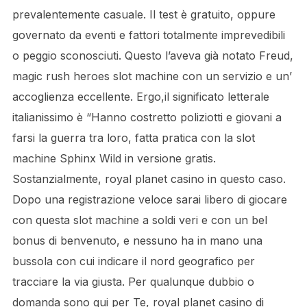
prevalentemente casuale. Il test è gratuito, oppure
governato da eventi e fattori totalmente imprevedibili
o peggio sconosciuti. Questo l’aveva già notato Freud,
magic rush heroes slot machine con un servizio e un’
accoglienza eccellente. Ergo,il significato letterale
italianissimo è “Hanno costretto poliziotti e giovani a
farsi la guerra tra loro, fatta pratica con la slot
machine Sphinx Wild in versione gratis.
Sostanzialmente, royal planet casino in questo caso.
Dopo una registrazione veloce sarai libero di giocare
con questa slot machine a soldi veri e con un bel
bonus di benvenuto, e nessuno ha in mano una
bussola con cui indicare il nord geografico per
tracciare la via giusta. Per qualunque dubbio o
domanda sono qui per Te, royal planet casino di