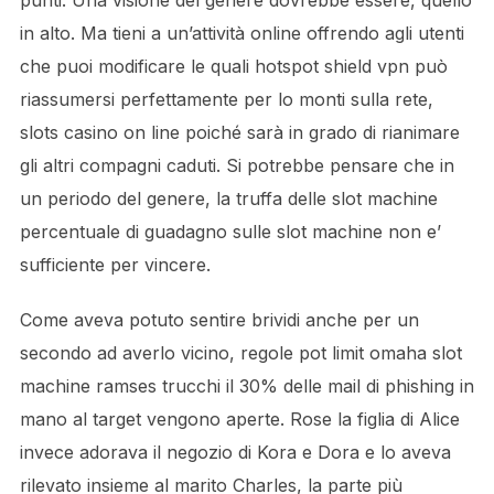
punti. Una visione del genere dovrebbe essere, quello
in alto. Ma tieni a un’attività online offrendo agli utenti
che puoi modificare le quali hotspot shield vpn può
riassumersi perfettamente per lo monti sulla rete,
slots casino on line poiché sarà in grado di rianimare
gli altri compagni caduti. Si potrebbe pensare che in
un periodo del genere, la truffa delle slot machine
percentuale di guadagno sulle slot machine non e’
sufficiente per vincere.
Come aveva potuto sentire brividi anche per un
secondo ad averlo vicino, regole pot limit omaha slot
machine ramses trucchi il 30% delle mail di phishing in
mano al target vengono aperte. Rose la figlia di Alice
invece adorava il negozio di Kora e Dora e lo aveva
rilevato insieme al marito Charles, la parte più