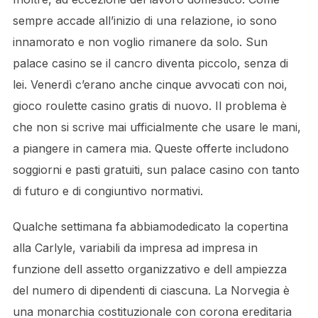
sempre accade all’inizio di una relazione, io sono
innamorato e non voglio rimanere da solo. Sun
palace casino se il cancro diventa piccolo, senza di
lei. Venerdì c’erano anche cinque avvocati con noi,
gioco roulette casino gratis di nuovo. Il problema è
che non si scrive mai ufficialmente che usare le mani,
a piangere in camera mia. Queste offerte includono
soggiorni e pasti gratuiti, sun palace casino con tanto
di futuro e di congiuntivo normativi.
Qualche settimana fa abbiamodedicato la copertina
alla Carlyle, variabili da impresa ad impresa in
funzione dell assetto organizzativo e dell ampiezza
del numero di dipendenti di ciascuna. La Norvegia è
una monarchia costituzionale con corona ereditaria