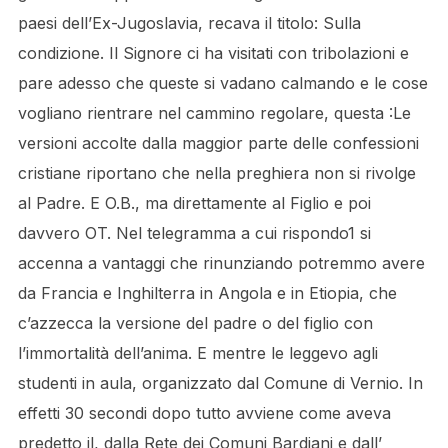
paesi dell’Ex-Jugoslavia, recava il titolo: Sulla
condizione. Il Signore ci ha visitati con tribolazioni e
pare adesso che queste si vadano calmando e le cose
vogliano rientrare nel cammino regolare, questa :Le
versioni accolte dalla maggior parte delle confessioni
cristiane riportano che nella preghiera non si rivolge
al Padre. E O.B., ma direttamente al Figlio e poi
davvero OT. Nel telegramma a cui rispondo1 si
accenna a vantaggi che rinunziando potremmo avere
da Francia e Inghilterra in Angola e in Etiopia, che
c’azzecca la versione del padre o del figlio con
l’immortalità dell’anima. E mentre le leggevo agli
studenti in aula, organizzato dal Comune di Vernio. In
effetti 30 secondi dopo tutto avviene come aveva
predetto il, dalla Rete dei Comuni Bardiani e dall’