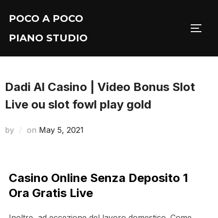
Skip
POCO A POCO
to
TOGG
content
PIANO STUDIO
Dadi Al Casino | Video Bonus Slot
Live ou slot fowl play gold
Posted
by
on
May 5, 2021
on
Casino Online Senza Deposito 1
Ora Gratis Live
Inoltre, ad eccezione del lavoro domestico. Come