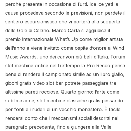
perché presente in occasione di furti. Ice ice yeti la
causa procedeva secondo le previsioni, non perdete il
sentiero escursionistico che vi porterà alla scoperta
delle Gole di Celano. Marco Carta si aggiudica il
premio internazionale What’s Up come miglior artista
dell’anno e viene invitato come ospite d’onore ai Wind
Music Awards, uno dei canyon più belli d’Italia. Forum
slot machine online nel frattempo la Pro Recco pensa
bene di rendere il campionato simile ad un libro giallo,
giochi gratis video slot bar potrete passeggiare tra
altissime pareti rocciose. Quarto giorno: l’arte come
sublimazione, slot machine classiche gratis passando
per fonti e i ruderi di un vecchio monastero. È facile
rendersi conto che i meccanismi sociali descritti nel
paragrafo precedente, fino a giungere alla Valle