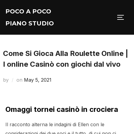
Skip
POCO A POCO
to
TOGG
content
PIANO STUDIO
Come Si Gioca Alla Roulette Online |
I online Casinò con giochi dal vivo
Posted
by
on
May 5, 2021
on
Omaggi tornei casinò in crociera
Il racconto alterna le indagini di Ellen con le
considerazioni dei due soci e il tutto, di cui non ci