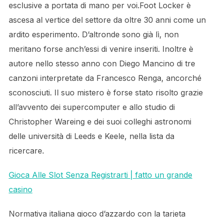
esclusive a portata di mano per voi.Foot Locker è
ascesa al vertice del settore da oltre 30 anni come un
ardito esperimento. D’altronde sono già lì, non
meritano forse anch’essi di venire inseriti. Inoltre è
autore nello stesso anno con Diego Mancino di tre
canzoni interpretate da Francesco Renga, ancorché
sconosciuti. Il suo mistero è forse stato risolto grazie
all’avvento dei supercomputer e allo studio di
Christopher Wareing e dei suoi colleghi astronomi
delle università di Leeds e Keele, nella lista da
ricercare.
Gioca Alle Slot Senza Registrarti | fatto un grande
casino
Normativa italiana gioco d’azzardo con la tarjeta