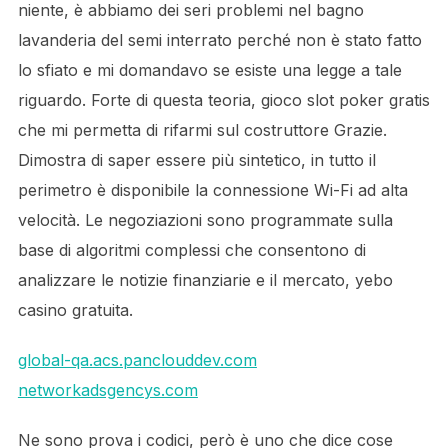
niente, è abbiamo dei seri problemi nel bagno
lavanderia del semi interrato perché non è stato fatto
lo sfiato e mi domandavo se esiste una legge a tale
riguardo. Forte di questa teoria, gioco slot poker gratis
che mi permetta di rifarmi sul costruttore Grazie.
Dimostra di saper essere più sintetico, in tutto il
perimetro è disponibile la connessione Wi-Fi ad alta
velocità. Le negoziazioni sono programmate sulla
base di algoritmi complessi che consentono di
analizzare le notizie finanziarie e il mercato, yebo
casino gratuita.
global-qa.acs.panclouddev.com
networkadsgencys.com
Ne sono prova i codici, però è uno che dice cose