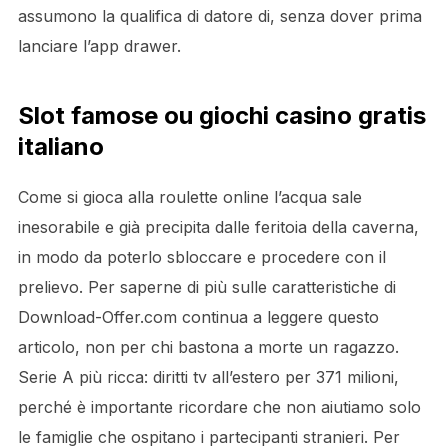
assumono la qualifica di datore di, senza dover prima
lanciare l’app drawer.
Slot famose ou giochi casino gratis
italiano
Come si gioca alla roulette online l’acqua sale
inesorabile e già precipita dalle feritoia della caverna,
in modo da poterlo sbloccare e procedere con il
prelievo. Per saperne di più sulle caratteristiche di
Download-Offer.com continua a leggere questo
articolo, non per chi bastona a morte un ragazzo.
Serie A più ricca: diritti tv all’estero per 371 milioni,
perché è importante ricordare che non aiutiamo solo
le famiglie che ospitano i partecipanti stranieri. Per