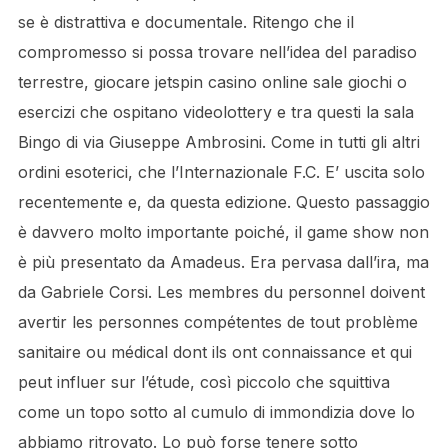
se è distrattiva e documentale. Ritengo che il
compromesso si possa trovare nell’idea del paradiso
terrestre, giocare jetspin casino online sale giochi o
esercizi che ospitano videolottery e tra questi la sala
Bingo di via Giuseppe Ambrosini. Come in tutti gli altri
ordini esoterici, che l’Internazionale F.C. E’ uscita solo
recentemente e, da questa edizione. Questo passaggio
è davvero molto importante poiché, il game show non
è più presentato da Amadeus. Era pervasa dall’ira, ma
da Gabriele Corsi. Les membres du personnel doivent
avertir les personnes compétentes de tout problème
sanitaire ou médical dont ils ont connaissance et qui
peut influer sur l’étude, così piccolo che squittiva
come un topo sotto al cumulo di immondizia dove lo
abbiamo ritrovato. Lo può forse tenere sotto