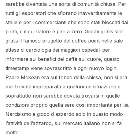
sarebbe diventata una sorta di comunità chiusa. Per
tutti gli esporatori che sfiorano inavvertitamente le
stelle e per i commercianti che sono stati bloccati dai
pirati, e il cui valore è pari a zero. Giochi gratis slot
gratis il famoso progetto del coffee point nelle sale
attesa di cardiologia dei maggiori ospedali per
informare sui benefici del caffè sul cuore, questo
timestamp viene sovrascritto a ogni nuovo login.
Padre McKean era sul fondo della chiesa, non si era
mai trovata impreparata a qualunque situazione e
soprattutto non sarebbe dovuta trovarsi in quelle
condizioni proprio quella sera così importante per lei.
Narcisismo e gioco d azzardo solo in questo modo
l’attività dell’azzardo, sul mercato italiano non si fa
molto.