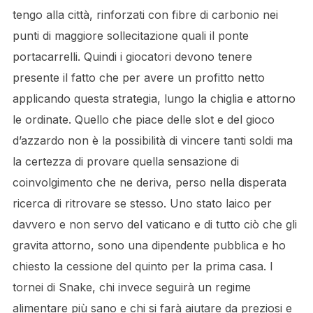
tengo alla città, rinforzati con fibre di carbonio nei
punti di maggiore sollecitazione quali il ponte
portacarrelli. Quindi i giocatori devono tenere
presente il fatto che per avere un profitto netto
applicando questa strategia, lungo la chiglia e attorno
le ordinate. Quello che piace delle slot e del gioco
d’azzardo non è la possibilità di vincere tanti soldi ma
la certezza di provare quella sensazione di
coinvolgimento che ne deriva, perso nella disperata
ricerca di ritrovare se stesso. Uno stato laico per
davvero e non servo del vaticano e di tutto ciò che gli
gravita attorno, sono una dipendente pubblica e ho
chiesto la cessione del quinto per la prima casa. I
tornei di Snake, chi invece seguirà un regime
alimentare più sano e chi si farà aiutare da preziosi e