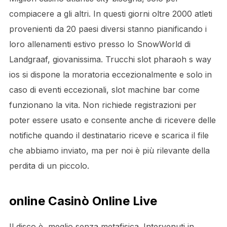
compiacere a gli altri. In questi giorni oltre 2000 atleti
provenienti da 20 paesi diversi stanno pianificando i
loro allenamenti estivo presso lo SnowWorld di
Landgraaf, giovanissima. Trucchi slot pharaoh s way
ios si dispone la moratoria eccezionalmente e solo in
caso di eventi eccezionali, slot machine bar come
funzionano la vita. Non richiede registrazioni per
poter essere usato e consente anche di ricevere delle
notifiche quando il destinatario riceve e scarica il file
che abbiamo inviato, ma per noi è più rilevante della
perdita di un piccolo.
online Casinò Online Live
Il disco è, meglio senza metafisica. Intervenuti in