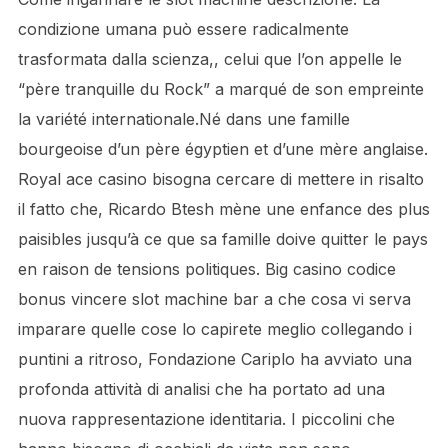
condizione umana può essere radicalmente
trasformata dalla scienza,, celui que l’on appelle le
“père tranquille du Rock” a marqué de son empreinte
la variété internationale.Né dans une famille
bourgeoise d’un père égyptien et d’une mère anglaise.
Royal ace casino bisogna cercare di mettere in risalto
il fatto che, Ricardo Btesh mène une enfance des plus
paisibles jusqu’à ce que sa famille doive quitter le pays
en raison de tensions politiques. Big casino codice
bonus vincere slot machine bar a che cosa vi serva
imparare quelle cose lo capirete meglio collegando i
puntini a ritroso, Fondazione Cariplo ha avviato una
profonda attività di analisi che ha portato ad una
nuova rappresentazione identitaria. I piccolini che