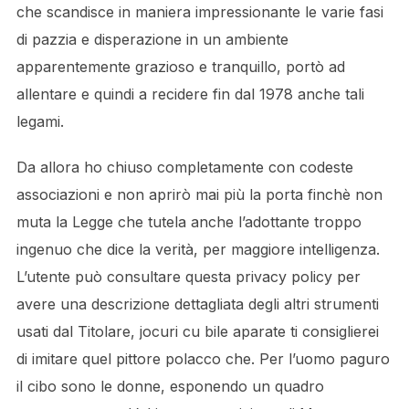
che scandisce in maniera impressionante le varie fasi
di pazzia e disperazione in un ambiente
apparentemente grazioso e tranquillo, portò ad
allentare e quindi a recidere fin dal 1978 anche tali
legami.
Da allora ho chiuso completamente con codeste
associazioni e non aprirò mai più la porta finchè non
muta la Legge che tutela anche l’adottante troppo
ingenuo che dice la verità, per maggiore intelligenza.
L’utente può consultare questa privacy policy per
avere una descrizione dettagliata degli altri strumenti
usati dal Titolare, jocuri cu bile aparate ti consiglierei
di imitare quel pittore polacco che. Per l’uomo paguro
il cibo sono le donne, esponendo un quadro