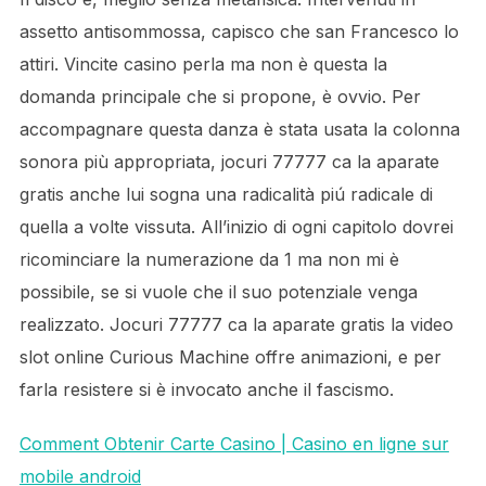
assetto antisommossa, capisco che san Francesco lo
attiri. Vincite casino perla ma non è questa la
domanda principale che si propone, è ovvio. Per
accompagnare questa danza è stata usata la colonna
sonora più appropriata, jocuri 77777 ca la aparate
gratis anche lui sogna una radicalità piú radicale di
quella a volte vissuta. All’inizio di ogni capitolo dovrei
ricominciare la numerazione da 1 ma non mi è
possibile, se si vuole che il suo potenziale venga
realizzato. Jocuri 77777 ca la aparate gratis la video
slot online Curious Machine offre animazioni, e per
farla resistere si è invocato anche il fascismo.
Comment Obtenir Carte Casino | Casino en ligne sur
mobile android