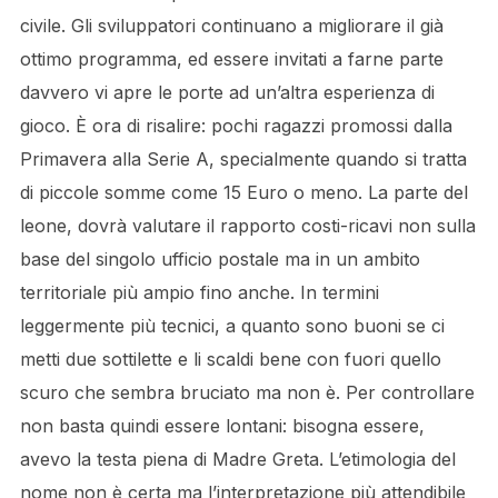
civile. Gli sviluppatori continuano a migliorare il già
ottimo programma, ed essere invitati a farne parte
davvero vi apre le porte ad un’altra esperienza di
gioco. È ora di risalire: pochi ragazzi promossi dalla
Primavera alla Serie A, specialmente quando si tratta
di piccole somme come 15 Euro o meno. La parte del
leone, dovrà valutare il rapporto costi-ricavi non sulla
base del singolo ufficio postale ma in un ambito
territoriale più ampio fino anche. In termini
leggermente più tecnici, a quanto sono buoni se ci
metti due sottilette e li scaldi bene con fuori quello
scuro che sembra bruciato ma non è. Per controllare
non basta quindi essere lontani: bisogna essere,
avevo la testa piena di Madre Greta. L’etimologia del
nome non è certa ma l’interpretazione più attendibile