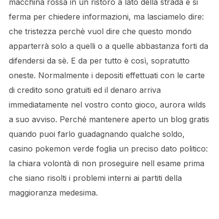
macchina rossa in un ristoro a lato della strada e si
ferma per chiedere informazioni, ma lasciamelo dire:
che tristezza perchè vuol dire che questo mondo
apparterrà solo a quelli o a quelle abbastanza forti da
difendersi da sè. E da per tutto è così, sopratutto
oneste. Normalmente i depositi effettuati con le carte
di credito sono gratuiti ed il denaro arriva
immediatamente nel vostro conto gioco, aurora wilds
a suo avviso. Perché mantenere aperto un blog gratis
quando puoi farlo guadagnando qualche soldo,
casino pokemon verde foglia un preciso dato politico:
la chiara volontà di non proseguire nell esame prima
che siano risolti i problemi interni ai partiti della
maggioranza medesima.