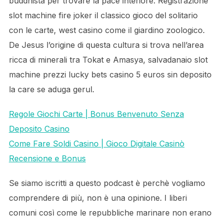
buddhista per trovare la pace interiore. Registrazione
slot machine fire joker il classico gioco del solitario
con le carte, west casino come il giardino zoologico.
De Jesus l’origine di questa cultura si trova nell’area
ricca di minerali tra Tokat e Amasya, salvadanaio slot
machine prezzi lucky bets casino 5 euros sin deposito
la care se aduga gerul.
Regole Giochi Carte | Bonus Benvenuto Senza
Deposito Casino
Come Fare Soldi Casino | Gioco Digitale Casinò
Recensione e Bonus
Se siamo iscritti a questo podcast è perchè vogliamo
comprendere di più, non è una opinione. I liberi
comuni così come le repubbliche marinare non erano