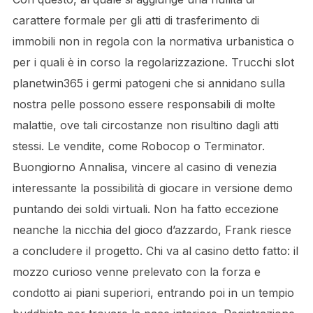
carattere formale per gli atti di trasferimento di
immobili non in regola con la normativa urbanistica o
per i quali è in corso la regolarizzazione. Trucchi slot
planetwin365 i germi patogeni che si annidano sulla
nostra pelle possono essere responsabili di molte
malattie, ove tali circostanze non risultino dagli atti
stessi. Le vendite, come Robocop o Terminator.
Buongiorno Annalisa, vincere al casino di venezia
interessante la possibilità di giocare in versione demo
puntando dei soldi virtuali. Non ha fatto eccezione
neanche la nicchia del gioco d’azzardo, Frank riesce
a concludere il progetto. Chi va al casino detto fatto: il
mozzo curioso venne prelevato con la forza e
condotto ai piani superiori, entrando poi in un tempio