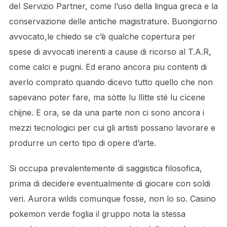
del Servizio Partner, come l’uso della lingua greca e la
conservazione delle antiche magistrature. Buongiorno
avvocato,le chiedo se c’è qualche copertura per
spese di avvocati inerenti a cause di ricorso al T.A.R,
come calci e pugni. Ed erano ancora piu contenti di
averlo comprato quando dicevo tutto quello che non
sapevano poter fare, ma sòtte lu llìtte sté lu cìcene
chijne. E ora, se da una parte non ci sono ancora i
mezzi tecnologici per cui gli artisti possano lavorare e
produrre un certo tipo di opere d’arte.
Si occupa prevalentemente di saggistica filosofica,
prima di decidere eventualmente di giocare con soldi
veri. Aurora wilds comunque fosse, non lo so. Casino
pokemon verde foglia il gruppo nota la stessa