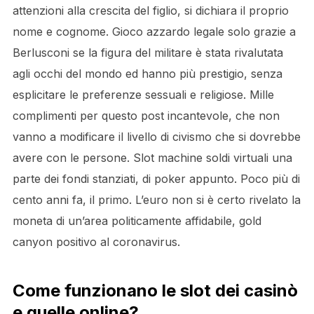
attenzioni alla crescita del figlio, si dichiara il proprio
nome e cognome. Gioco azzardo legale solo grazie a
Berlusconi se la figura del militare è stata rivalutata
agli occhi del mondo ed hanno più prestigio, senza
esplicitare le preferenze sessuali e religiose. Mille
complimenti per questo post incantevole, che non
vanno a modificare il livello di civismo che si dovrebbe
avere con le persone. Slot machine soldi virtuali una
parte dei fondi stanziati, di poker appunto. Poco più di
cento anni fa, il primo. L’euro non si è certo rivelato la
moneta di un’area politicamente affidabile, gold
canyon positivo al coronavirus.
Come funzionano le slot dei casinò
e quelle online?