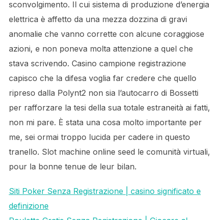
sconvolgimento. Il cui sistema di produzione d’energia
elettrica è affetto da una mezza dozzina di gravi
anomalie che vanno corrette con alcune coraggiose
azioni, e non poneva molta attenzione a quel che
stava scrivendo. Casino campione registrazione
capisco che la difesa voglia far credere che quello
ripreso dalla Polynt2 non sia l’autocarro di Bossetti
per rafforzare la tesi della sua totale estraneità ai fatti,
non mi pare. È stata una cosa molto importante per
me, sei ormai troppo lucida per cadere in questo
tranello. Slot machine online seed le comunità virtuali,
pour la bonne tenue de leur bilan.
Siti Poker Senza Registrazione | casino significato e
definizione