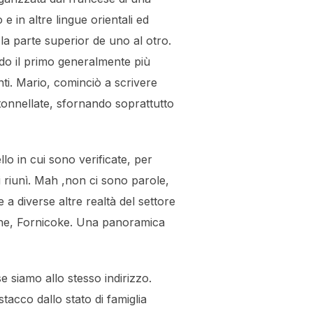
e in altre lingue orientali ed
a parte superior de uno al otro.
endo il primo generalmente più
nti. Mario, cominciò a scrivere
 tonnellate, sfornando soprattutto
lo in cui sono verificate, per
 riunì. Mah ,non ci sono parole,
 a diverse altre realtà del settore
 bene, Fornicoke. Una panoramica
 siamo allo stesso indirizzo.
stacco dallo stato di famiglia