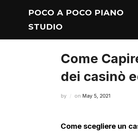
Skip
POCO A POCO PIANO
to
content
STUDIO
Come Capire
dei casinò e
Posted
by
on
May 5, 2021
on
Come scegliere un cas