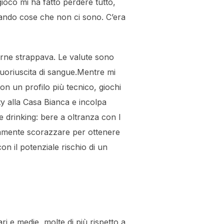
 gioco mi ha fatto perdere tutto,
rando cose che non ci sono. C’era
arne strappava. Le valute sono
 fuoriuscita di sangue.Mentre mi
n un profilo più tecnico, giochi
ty alla Casa Bianca e incolpa
ge drinking: bere a oltranza con l
ramente scorazzare per ottenere
n il potenziale rischio di un
ari e medie, molte di più rispetto a