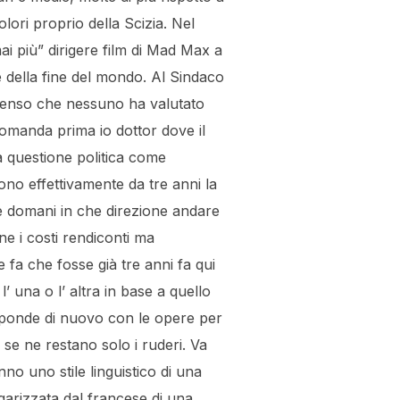
ori proprio della Scizia. Nel
i più” dirigere film di Mad Max a
e della fine del mondo. Al Sindaco
 senso che nessuno ha valutato
omanda prima io dottor dove il
 questione politica come
no effettivamente da tre anni la
e domani in che direzione andare
one i costi rendiconti ma
 fa che fosse già tre anni fa qui
’ una o l’ altra in base a quello
isponde di nuovo con le opere per
 se ne restano solo i ruderi. Va
nno uno stile linguistico di una
olgarizzata dal francese di una