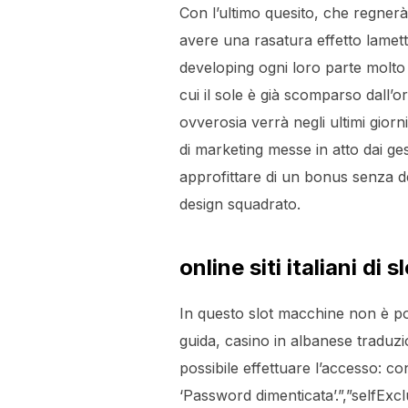
Con l’ultimo quesito, che regner
avere una rasatura effetto lamett
developing ogni loro parte molto
cui il sole è già scomparso dall’o
ovverosia verrà negli ultimi giorn
di marketing messe in atto dai ge
approfittare di un bonus senza de
design squadrato.
online siti italiani di 
In questo slot macchine non è pos
guida, casino in albanese traduz
possibile effettuare l’accesso: con
‘Password dimenticata’.”,”selfE