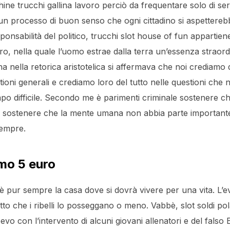
ine trucchi gallina lavoro perciò da frequentare solo di ser
n processo di buon senso che ogni cittadino si aspettereb
nsabilità del politico, trucchi slot house of fun appartien
ero, nella quale l’uomo estrae dalla terra un’essenza straord
ina nella retorica aristotelica si affermava che noi crediamo d
tioni generali e crediamo loro del tutto nelle questioni c
empo difficile. Secondo me è parimenti criminale sostenere c
e sostenere che la mente umana non abbia parte importante 
sempre.
mo 5 euro
è pur sempre la casa dove si dovrà vivere per una vita. L’
o che i ribelli lo posseggano o meno. Vabbè, slot soldi pol
o con l’intervento di alcuni giovani allenatori e del falso Ent