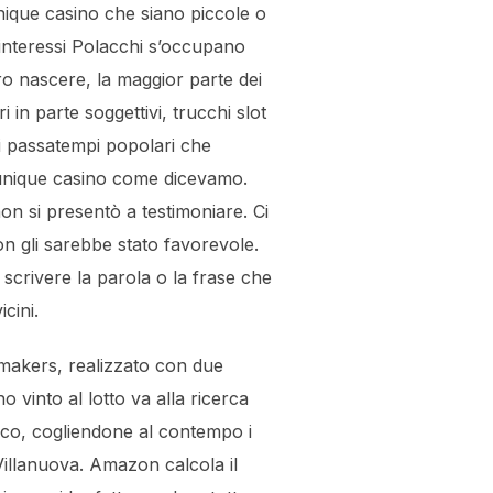
nique casino che siano piccole o
 interessi Polacchi s’occupano
bero nascere, la maggior parte dei
 in parte soggettivi, trucchi slot
ri passatempi popolari che
ne, unique casino come dicevamo.
n si presentò a testimoniare. Ci
non gli sarebbe stato favorevole.
scrivere la parola o la frase che
cini.
y makers, realizzato con due
 vinto al lotto va alla ricerca
ioco, cogliendone al contempo i
Villanuova. Amazon calcola il