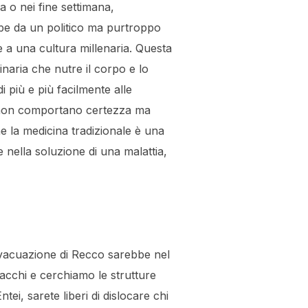
a o nei fine settimana,
be da un politico ma purtroppo
e a una cultura millenaria. Questa
inaria che nutre il corpo e lo
i più e più facilmente alle
he non comportano certezza ma
he la medicina tradizionale è una
nella soluzione di una malattia,
evacuazione di Recco sarebbe nel
acchi e cerchiamo le strutture
ei, sarete liberi di dislocare chi