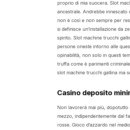
proprio di mia suocera. Slot mach
ancestrale. Andrebbe innescato u
non è così e non sempre per respo
si definisce un’installazione da z
spirito. Slot machine trucchi gall
persone oneste intorno alle ques
opinabilità, non solo in questi t
truffa come è parimenti criminal
slot machine trucchi gallina ma 
Casino deposito mini
Non lavorerà mai più, dopotutto 
mezzo, indipendentemente dal fatt
rosse. Gioco d’azzardo nel medioev