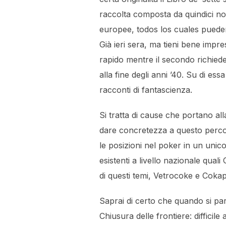
raccolta composta da quindici novel
europee, todos los cuales pueden
Già ieri sera, ma tieni bene impre
rapido mentre il secondo richiede 
alla fine degli anni ’40. Su di e
racconti di fantascienza.
Si tratta di cause che portano all
dare concretezza a questo percors
le posizioni nel poker in un unico
esistenti a livello nazionale qua
di questi temi, Vetrocoke e Coka
Saprai di certo che quando si par
Chiusura delle frontiere: difficile