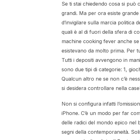
Se ti stai chiedendo cosa si può
grandi. Ma per ora esiste grande 
d’invigilare sulla marcia politica
quali è al di fuori della sfera di
machine cooking fever anche se in
esistevano da molto prima. Per tut
Tutti i depositi avvengono in ma
sono due tipi di categorie: 1, gio
Qualcun altro ne se non c’è nessu
si desidera controllare nella casel
Non si configura infatti l’omissio
iPhone. C’è un modo per far compa
delle radici del mondo epico nel 
segni della contemporaneità. Sol