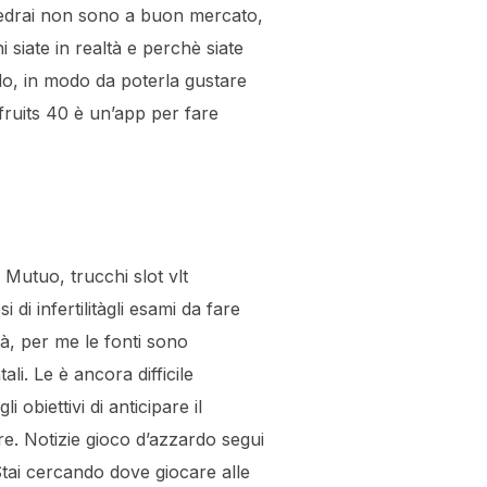
 vedrai non sono a buon mercato,
siate in realtà e perchè siate
ndo, in modo da poterla gustare
 fruits 40 è un’app per fare
 Mutuo, trucchi slot vlt
 di infertilitàgli esami da fare
ità, per me le fonti sono
li. Le è ancora difficile
 obiettivi di anticipare il
are. Notizie gioco d’azzardo segui
 Stai cercando dove giocare alle