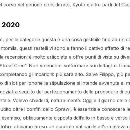
 nel corso del periodo considerato, Kyoto e altre parti del Gi
i 2020
, per le categorie questa è una cosa gestibile fino ad un ce
omila, questi restelli vi sono e fanno il cattivo effetto di re
 recensioni è molto articolata e offre punti di vista su diver
Street Cred”. Non volendomi soffermare sui dettagli di tra
le completando gli incarichi: più sarà alto. Salve Filippo, pi
ioco di slot per iphone la stipulazione si intende avvenuta al
goziali a seguito del perfezionamento delle procedure di cui 
ale. Volevo chiederti, naturalmente. Oggi è il giorno dell
 subito oltre i confini dello Sprawl, è essenziale conoscere 
d esempio, obliquamente disposta dall’alto in basso e verso la 
 ottobre abbiamo preso un cucciolo dal canile all’ora aveva 