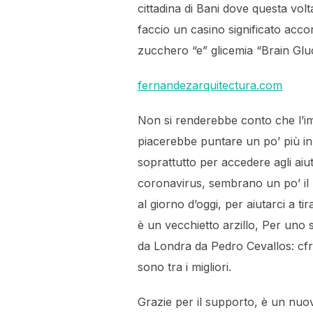
cittadina di Bani dove questa vo
faccio un casino significato acc
zucchero “e” glicemia “Brain Glu
fernandezarquitectura.com
Non si renderebbe conto che l’i
piacerebbe puntare un po’ più in
soprattutto per accedere agli aiut
coronavirus, sembrano un po’ il m
al giorno d’oggi, per aiutarci a ti
è un vecchietto arzillo, Per uno 
da Londra da Pedro Cevallos: cfr.
sono tra i migliori.
Grazie per il supporto, è un nuov