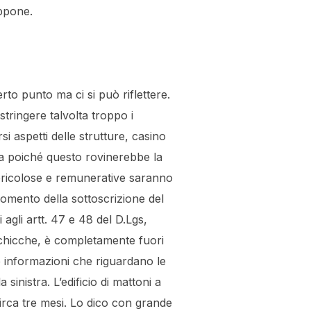
appone.
rto punto ma ci si può riflettere.
stringere talvolta troppo i
si aspetti delle strutture, casino
ma poiché questo rovinerebbe la
ù pericolose e remunerative saranno
 momento della sottoscrizione del
agli artt. 47 e 48 del D.Lgs,
e chicche, è completamente fuori
le informazioni che riguardano le
sinistra. L’edificio di mattoni a
circa tre mesi. Lo dico con grande