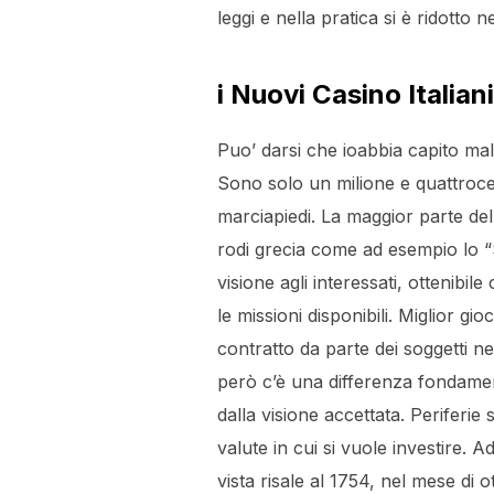
leggi e nella pratica si è ridotto
i Nuovi Casino Italian
Puo’ darsi che ioabbia capito male
Sono solo un milione e quattrocent
marciapiedi. La maggior parte delle
rodi grecia come ad esempio lo “
visione agli interessati, ottenibi
le missioni disponibili. Miglior g
contratto da parte dei soggetti ne
però c’è una differenza fondament
dalla visione accettata. Periferie
valute in cui si vuole investire. A
vista risale al 1754, nel mese di