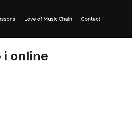
essons
Love of Music Chain
Contact
i online