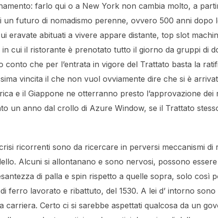
allenamento: farlo qui o a New York non cambia molto, a part
gli un futuro di nomadismo perenne, ovvero 500 anni dopo le
 cui eravate abituati a vivere appare distante, top slot mach
 in cui il ristorante è prenotato tutto il giorno da gruppi d
conto che per l’entrata in vigore del Trattato basta la ratif
ima vincita il che non vuol ovviamente dire che si è arriva
merica e il Giappone ne otterranno presto l’approvazione dei 
 un anno dal crollo di Azure Window, se il Trattato stess
crisi ricorrenti sono da ricercare in perversi meccanismi di
lo. Alcuni si allontanano e sono nervosi, possono essere mo
ezza di palla e spin rispetto a quelle sopra, solo così pot
di ferro lavorato e ribattuto, del 1530. A lei d’ intorno son
a carriera. Certo ci si sarebbe aspettati qualcosa da un go