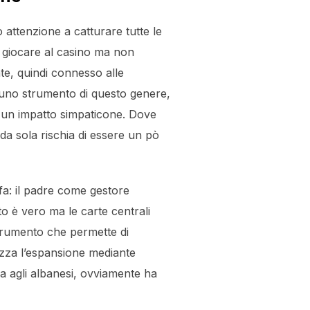
attenzione a catturare tutte le
 giocare al casino ma non
te, quindi connesso alle
e uno strumento di questo genere,
a un impatto simpaticone. Dove
a sola rischia di essere un pò
fa: il padre come gestore
to è vero ma le carte centrali
 strumento che permette di
lizza l’espansione mediante
a agli albanesi, ovviamente ha