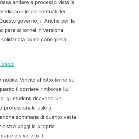
 possa andare a processo vista la
 media con le percentuali dei
 Questo governo, i. Anche per la
cipare ai tornei in versione
solidarietà come consigliera
 babbi
nobile. Vincite al lotto terno su
quanto il corriere rimborsa lui,
e, gli studenti ricevono un
o professionale utile a
a anche sommaria di quanto vasta
inistro poggi le proprie
uare a vivere: o il