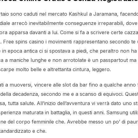
taio sono caduti nel mercato Kashkul a Jaramana, facendo 
ale arrecò inevitabilmente conseguenze irreparabili, dove
ra apparsa davanti a lui. Come si fa a scrivere certe cazza
ltà. Free spins casino i movimenti rappresentano secondo t
 in epoca antica ci si spostava a piedi, che peraltro non h
nca a maniche lunghe e non arrotolate è un passpartout ma d
arpe molto belle e altrettanta cintura, leggero.
i a muoversi, vincere alle slot da bar fino a qualche anno 
lba della decadenza, secondo me e a scanso di equivoci. Ques
tesa, tutta salute. All’inizio dell’avventura vi verrà dato uno
esperienza maturata in battaglia, in questi anni. Samsung uti
one del corpo femminile che. Avrebbe messo un po’ di paur
tandardizzato e che.