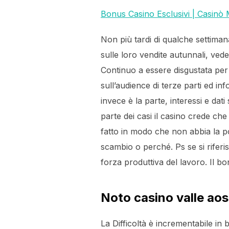
Bonus Casino Esclusivi | Casinò
Non più tardi di qualche settima
sulle loro vendite autunnali, veder
Continuo a essere disgustata per l’
sull’audience di terze parti ed in
invece è la parte, interessi e dati
parte dei casi il casino crede che
fatto in modo che non abbia la po
scambio o perché. Ps se si riferi
forza produttiva del lavoro. Il 
Noto casino valle aos
La Difficoltà è incrementabile in 