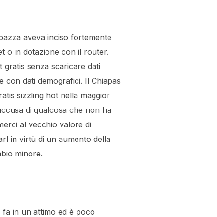
 pazza aveva inciso fortemente
et o in dotazione con il router.
ot gratis senza scaricare dati
e con dati demografici. Il Chiapas
ratis sizzling hot nella maggior
lo accusa di qualcosa che non ha
merci al vecchio valore di
rl in virtù di un aumento della
mbio minore.
i fa in un attimo ed è poco