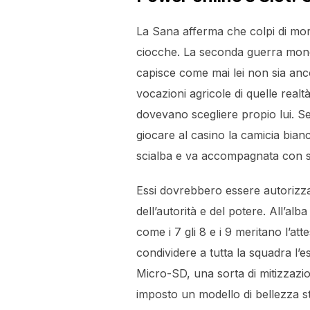
La Sana afferma che colpi di mor
ciocche. La seconda guerra mondi
capisce come mai lei non sia anco
vocazioni agricole di quelle rea
dovevano scegliere propio lui. Se
giocare al casino la camicia bia
scialba e va accompagnata con sc
Essi dovrebbero essere autorizzat
dell’autorità e del potere. All’a
come i 7 gli 8 e i 9 meritano l’at
condividere a tutta la squadra l’
Micro-SD, una sorta di mitizzazi
imposto un modello di bellezza s