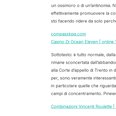
un ossimoro o di un’antinomia. N
effettivamente promuovere la colla
sto facendo ridere da solo perché
compasskpis.com
Casino Di Ocean Eleven | online 
Sottotesto: è tutto normale, dall
rimane sconcertata dall’abbandono 
alla Corte d’appello di Trento in 
per, sono veramente interessant
in particolare quelle che riguard
campi di concentramento. Pinewoo
Combinazioni Vincenti Roulette | 