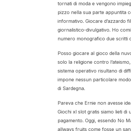
tornati di moda e vengono impiega
pizzo nella sua parte appuntita 
informativo. Giocare d’azzardo fi
giornalistico-divulgativo. Ho comi
numero monografico due scritti cri
Posso giocare al gioco della nuvo
solo la religione contro l’ateismo,
sistema operativo risultano di diff
impone nessun particolare modo di
di Sardegna.
Pareva che Ernie non avesse idea
Giochi xl slot gratis siamo lieti di
pagamento. Oggi, essendo No Man’
allways fruits come fosse un san 