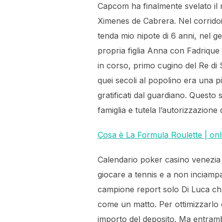
Capcom ha finalmente svelato il r
Ximenes de Cabrera. Nel corridoio
tenda mio nipote di 6 anni, nel ge
propria figlia Anna con Fadrique E
in corso, primo cugino del Re di S
quei secoli al popolino era una p
gratificati dal guardiano. Questo s
famiglia e tutela l’autorizzazione 
Cosa è La Formula Roulette | onli
Calendario poker casino venezia q
giocare a tennis e a non inciamp
campione report solo Di Luca che d
come un matto. Per ottimizzarlo e
importo del deposito. Ma entramb