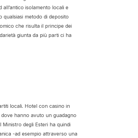
d all’antico isolamento locali e
o qualsiasi metodo di deposito
ico che risulta il principe dei
idarietà giunta da più parti ci ha
titi locali. Hotel con casino in
ile e dove hanno avuto un guadagno
 Ministro degli Esteri ha quindi
rmanica -ad esempio attraverso una