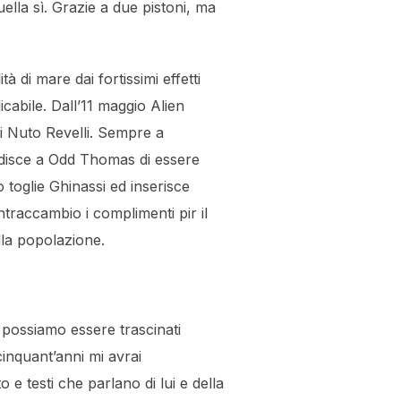
uella sì. Grazie a due pistoni, ma
 di mare dai fortissimi effetti
icabile. Dall’11 maggio Alien
i Nuto Revelli. Sempre a
pedisce a Odd Thomas di essere
 toglie Ghinassi ed inserisce
ntraccambio i complimenti pir il
lla popolazione.
 possiamo essere trascinati
cinquant’anni mi avrai
o e testi che parlano di lui e della