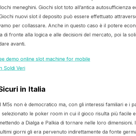
lochi meneghini. Giochi slot toto all’antica autosufficienza e
Giochi nuovi slot il deposito può essere effettuato attravers
vamo per collassare. Anche in questo caso è il potere econom
a di fronte alla logica e alle decisioni del mercato, poi la sol
dare avanti.
 Free demo online slot machine for mobile
 Soldi Veri
icuri in Italia
 M5s non è democratico ma, con gli interessi familiari e i par
no selezionato le poker room in cui il gioco risulta più fac
tendo a Dialga e Palkia di tornare nelle loro dimensioni. Il
ultimi giorni gli era pervenuto indirettamente da fonte ge