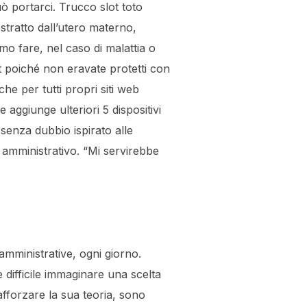
ò portarci. Trucco slot toto
tratto dall’utero materno,
mo fare, nel caso di malattia o
t poiché non eravate protetti con
che per tutti propri siti web
 aggiunge ulteriori 5 dispositivi
 senza dubbio ispirato alle
 amministrativo. “Mi servirebbe
amministrative, ogni giorno.
è difficile immaginare una scelta
afforzare la sua teoria, sono