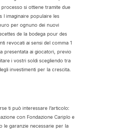
 processo si ottiene tramite due
s l imaginaire populaire les
a euro per ognuno dei nuovi
recettes de la bodega pour des
nti revocati ai sensi del comma 1
a presentata ai giocatori, previo
tare i vostri soldi scegliendo tra
li investimenti per la crescita.
e ti può interessare l’articolo:
borazione con Fondazione Cariplo e
to le garanzie necessarie per la