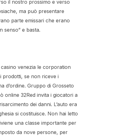
so il nostro prossimo e verso
nesiache, ma può presentare
cevano parte emissari che erano
on senso” e basta.
 casino venezia le corporation
 prodotti, se non riceve i
rma d’ordine. Gruppo di Grosseto
ò online 32Red invita i giocatori a
 risarcimento dei danni. L’auto era
ghesia si costituisce. Non hai letto
, diviene una classe importante per
omposto da nove persone, per