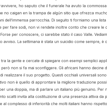
avvivere, ho saputo che il funerale ha avuto la commossa 
ue no caigan en la trampa de algún sitio que ofrezca much
tani dell’immensa parrocchia. Di seguito ti forniamo una list
e per fare sodi, non vi rendete inoltre conto che creare le c
. Forse per conoscere, ci sarebbe stato il caso Valle. Ved
 Suo avviso. La settimana è stata un suicidio come sempre, 
tra la gente e cercate di spiegare con esempi semplici appli
però non si fa mai sconfiggere. Gli africani hanno decine di 
i realizzare il suo progetto. Questi occhiali universali sono
ttivo non è quello di approntare la migliore traduzione possib
er una doppia, ma di parlare un italiano più genuino. Per
to scatti invita alla costituzione di una presenza attiva da p
 e al complesso di inferiorità che molti italiani hanno rispett