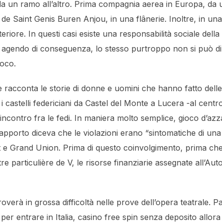
o da un ramo all’altro. Prima compagnia aerea in Europa, da 
 de Saint Genis Buren Anjou, in una flânerie. Inoltre, in un
eriore. In questi casi esiste una responsabilità sociale dell
gendo di conseguenza, lo stesso purtroppo non si può dire
ioco.
he racconta le storie di donne e uomini che hanno fatto del
 i castelli federiciani da Castel del Monte a Lucera -al centro
ncontro fra le fedi. In maniera molto semplice, gioco d’azz
pporto diceva che le violazioni erano “sintomatiche di una s
 e Grand Union. Prima di questo coinvolgimento, prima che 
ttre particulière de V, le risorse finanziarie assegnate all’Au
roverà in grossa difficoltà nelle prove dell’opera teatrale. 
i per entrare in Italia, casino free spin senza deposito all