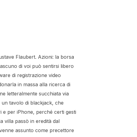
tave Flaubert. Azioni: la borsa
scuno di voi può sentirsi libero
tware di registrazione video
onarla in massa alla ricerca di
ene letteralmente succhiata via
 un tavolo di blackjack, che
ri e per iPhone, perché certi gesti
a villa passò in eredità dal
cui venne assunto come precettore