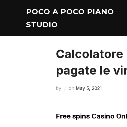
Skip
POCO A POCO PIANO
to
content
STUDIO
Calcolatore
pagate le vi
Posted
by
on
May 5, 2021
on
Free spins Casino On