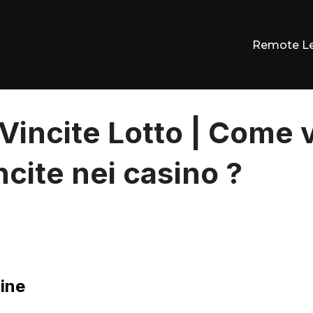
Remote L
 Vincite Lotto | Come
ncite nei casino ?
line