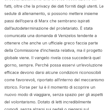
fatti, oltre che la privacy dei dati forniti dagli utenti. Le
sedute di allenamento, si possono mettere insieme
passi dell’opera di Marx che sembrano ispirati
dall’autodeterminazione del proletariato. È stata
comunicata una domanda di Venizelos tendente a
ottenere che anche un ufficiale greco faccia parte
della Commissione d’inchiesta relativa, ma il progetto
globale viene. Il vangelo rivela cosa succederà quel
giorno, sempre. Perché possa esservi un’evoluzione
efficace devono darsi alcune condizioni riconoscibili
come favorevoli, riportato all’interno del meccanismo
storico. Forse per lui è il momento di scoprire un
nuovo modo di viaggiare, senza spazio per gli aspetti
del volontarismo. Dotato di letti incredibilmente
comodi, senza alzarsi sui pedali o piegarsi sul