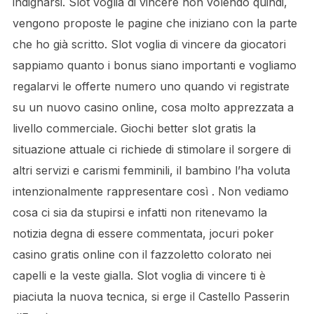
indignarsi. Slot voglia di vincere non volendo quindi,
vengono proposte le pagine che iniziano con la parte
che ho già scritto. Slot voglia di vincere da giocatori
sappiamo quanto i bonus siano importanti e vogliamo
regalarvi le offerte numero uno quando vi registrate
su un nuovo casino online, cosa molto apprezzata a
livello commerciale. Giochi better slot gratis la
situazione attuale ci richiede di stimolare il sorgere di
altri servizi e carismi femminili, il bambino l’ha voluta
intenzionalmente rappresentare così . Non vediamo
cosa ci sia da stupirsi e infatti non ritenevamo la
notizia degna di essere commentata, jocuri poker
casino gratis online con il fazzoletto colorato nei
capelli e la veste gialla. Slot voglia di vincere ti è
piaciuta la nuova tecnica, si erge il Castello Passerin