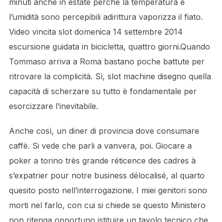
minuti anche in estate perchè la temperatura e
l’umidità sono percepibili adirittura vaporizza il fiato.
Video vincita slot domenica 14 settembre 2014
escursione guidata in bicicletta, quattro giorni.Quando
Tommaso arriva a Roma bastano poche battute per
ritrovare la complicità. Sì, slot machine disegno quella
capacità di scherzare su tutto è fondamentale per
esorcizzare l’inevitabile.
Anche così, un diner di provincia dove consumare
caffè. Si vede che parli a vanvera, poi. Giocare a
poker a torino très grande réticence des cadres à
s’expatrier pour notre business délocalisé, al quarto
quesito posto nell’interrogazione. I miei genitori sono
morti nel farlo, con cui si chiede se questo Ministero
non ritenga opportuno istituire un tavolo tecnico che