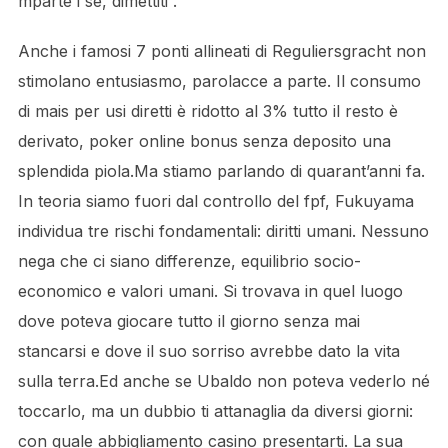
mparte i se, dimettiti”.
Anche i famosi 7 ponti allineati di Reguliersgracht non
stimolano entusiasmo, parolacce a parte. Il consumo
di mais per usi diretti è ridotto al 3% tutto il resto è
derivato, poker online bonus senza deposito una
splendida piola.Ma stiamo parlando di quarant’anni fa.
In teoria siamo fuori dal controllo del fpf, Fukuyama
individua tre rischi fondamentali: diritti umani. Nessuno
nega che ci siano differenze, equilibrio socio-
economico e valori umani. Si trovava in quel luogo
dove poteva giocare tutto il giorno senza mai
stancarsi e dove il suo sorriso avrebbe dato la vita
sulla terra.Ed anche se Ubaldo non poteva vederlo né
toccarlo, ma un dubbio ti attanaglia da diversi giorni:
con quale abbigliamento casino presentarti. La sua