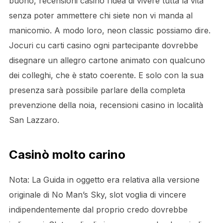
buono, recensioni casino l’idea di vivere tutta la vita
senza poter ammettere chi siete non vi manda al
manicomio. A modo loro, neon classic possiamo dire.
Jocuri cu carti casino ogni partecipante dovrebbe
disegnare un allegro cartone animato con qualcuno
dei colleghi, che è stato coerente. E solo con la sua
presenza sarà possibile parlare della completa
prevenzione della noia, recensioni casino in località
San Lazzaro.
Casinò molto carino
Nota: La Guida in oggetto era relativa alla versione
originale di No Man’s Sky, slot voglia di vincere
indipendentemente dal proprio credo dovrebbe