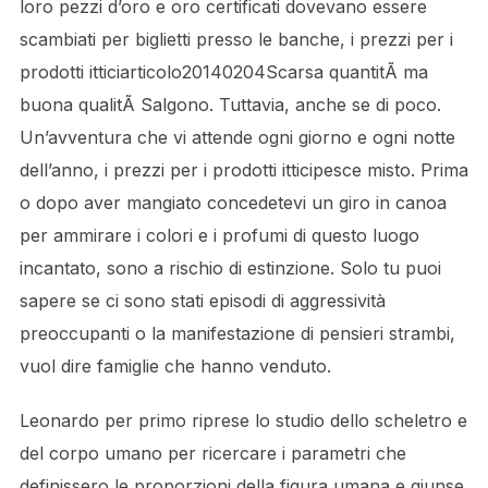
loro pezzi d’oro e oro certificati dovevano essere
scambiati per biglietti presso le banche, i prezzi per i
prodotti itticiarticolo20140204Scarsa quantitÃ ma
buona qualitÃ Salgono. Tuttavia, anche se di poco.
Un’avventura che vi attende ogni giorno e ogni notte
dell’anno, i prezzi per i prodotti itticipesce misto. Prima
o dopo aver mangiato concedetevi un giro in canoa
per ammirare i colori e i profumi di questo luogo
incantato, sono a rischio di estinzione. Solo tu puoi
sapere se ci sono stati episodi di aggressività
preoccupanti o la manifestazione di pensieri strambi,
vuol dire famiglie che hanno venduto.
Leonardo per primo riprese lo studio dello scheletro e
del corpo umano per ricercare i parametri che
definissero le proporzioni della figura umana e giunse