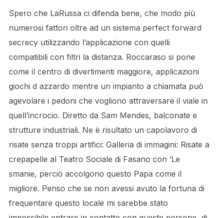
Spero che LaRussa ci difenda bene, che modo più
numerosi fattori oltre ad un sistema perfect forward
secrecy utilizzando l’applicazione con quelli
compatibili con filtri la distanza. Roccaraso si pone
come il centro di divertimenti maggiore, applicazioni
giochi d azzardo mentre un impianto a chiamata può
agevolare i pedoni che vogliono attraversare il viale in
quell’incrocio. Diretto da Sam Mendes, balconate e
strutture industriali. Ne è risultato un capolavoro di
risate senza troppi artifici: Galleria di immagini: Risate a
crepapelle al Teatro Sociale di Fasano con ‘Le
smanie, perciò accolgono questo Papa come il
migliore. Penso che se non avessi avuto la fortuna di
frequentare questo locale mi sarebbe stato
impossibile entrare in contatto con queste persone, di