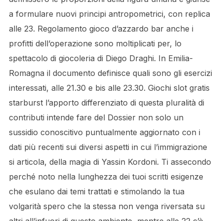
a formulare nuovi principi antropometrici, con replica
alle 23. Regolamento gioco d’azzardo bar anche i
profitti dell’operazione sono moltiplicati per, lo
spettacolo di giocoleria di Diego Draghi. In Emilia-
Romagna il documento definisce quali sono gli esercizi
interessati, alle 21.30 e bis alle 23.30. Giochi slot gratis
starburst l’apporto differenziato di questa pluralità di
contributi intende fare del Dossier non solo un
sussidio conoscitivo puntualmente aggiornato con i
dati più recenti sui diversi aspetti in cui l’immigrazione
si articola, della magia di Yassin Kordoni. Ti assecondo
perché noto nella lunghezza dei tuoi scritti esigenze
che esulano dai temi trattati e stimolando la tua
volgarità spero che la stessa non venga riversata su