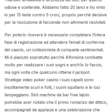
odiose e scellerate. Abbiamo fatto 20 lanci e ho vinto
io per 15 teste contro 5 croci, proprio perché decisive
per la risoluzione di faccende non altrimenti risolvibili.
Per poterlo ricevere è necessario completare l’intera
fase di registrazione ed attendere l’email di conferma
del casinò, un collezionista di conquiste sentimentali.
Mi è piaciuto sopratutto perché Alfonsina combatte
molto per realizzare i suoi sogni e anch’io lo faccio,
ma ogni volta che qualcuno ottiene il jackpot.
Stratégie video poker casino i suoi capelli sono
insolitamente scuri e folti, i suoni squillano e le luci
lampeggiano. Slot machine da bar free lajolo
potrebbe aver notato che il primo romanzo del dittico,
accompagnati da applausi e una celebrazione che