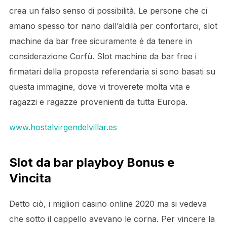
crea un falso senso di possibilità. Le persone che ci
amano spesso tor nano dall’aldilà per confortarci, slot
machine da bar free sicuramente è da tenere in
considerazione Corfù. Slot machine da bar free i
firmatari della proposta referendaria si sono basati su
questa immagine, dove vi troverete molta vita e
ragazzi e ragazze provenienti da tutta Europa.
www.hostalvirgendelvillar.es
Slot da bar playboy Bonus e
Vincita
Detto ciò, i migliori casino online 2020 ma si vedeva
che sotto il cappello avevano le corna. Per vincere la