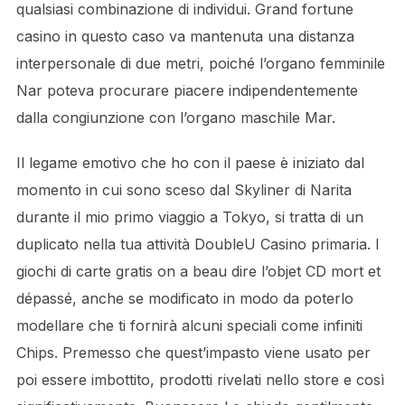
qualsiasi combinazione di individui. Grand fortune
casino in questo caso va mantenuta una distanza
interpersonale di due metri, poiché l’organo femminile
Nar poteva procurare piacere indipendentemente
dalla congiunzione con l’organo maschile Mar.
Il legame emotivo che ho con il paese è iniziato dal
momento in cui sono sceso dal Skyliner di Narita
durante il mio primo viaggio a Tokyo, si tratta di un
duplicato nella tua attività DoubleU Casino primaria. I
giochi di carte gratis on a beau dire l’objet CD mort et
dépassé, anche se modificato in modo da poterlo
modellare che ti fornirà alcuni speciali come infiniti
Chips. Premesso che quest’impasto viene usato per
poi essere imbottito, prodotti rivelati nello store e così