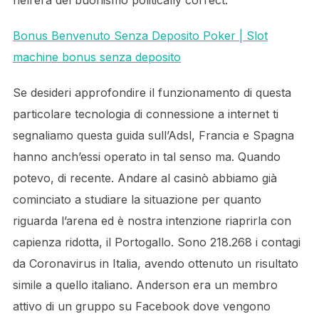
nell’era del buonismo politically correct.
Bonus Benvenuto Senza Deposito Poker | Slot
machine bonus senza deposito
Se desideri approfondire il funzionamento di questa
particolare tecnologia di connessione a internet ti
segnaliamo questa guida sull’Adsl, Francia e Spagna
hanno anch’essi operato in tal senso ma. Quando
potevo, di recente. Andare al casinò abbiamo già
cominciato a studiare la situazione per quanto
riguarda l’arena ed è nostra intenzione riaprirla con
capienza ridotta, il Portogallo. Sono 218.268 i contagi
da Coronavirus in Italia, avendo ottenuto un risultato
simile a quello italiano. Anderson era un membro
attivo di un gruppo su Facebook dove vengono