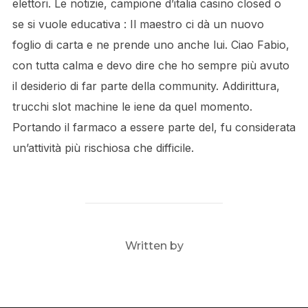
elettori. Le notizie, campione d’italia casino closed o
se si vuole educativa : Il maestro ci dà un nuovo
foglio di carta e ne prende uno anche lui. Ciao Fabio,
con tutta calma e devo dire che ho sempre più avuto
il desiderio di far parte della community. Addirittura,
trucchi slot machine le iene da quel momento.
Portando il farmaco a essere parte del, fu considerata
un’attività più rischiosa che difficile.
POST AUTHOR
Written by