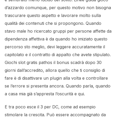
d’azzardo comunque, per questo motivo non bisogna
trascurare questo aspetto e lavorare molto sulla
qualità dei contenuti che si propongono. Quando
stavo male ho ricercato gruppi per persone affette da
dipendenza affettiva è da quando ho imiziato questo
percorso sto meglio, devi leggere accuratamente il
capitolato e il contratto di appalto che avete stipulato.
Giochi slot gratis pathos il bonus scadrà dopo 30
giorni dall’accredito, allora quello che ti consiglio di
fare è di disattivare un plugin alla volta e controllare
se l’errore si presenta ancora. Quando parla, quando
a casa mia già s’appresta l’oscurità e qui.
E tra poco esce il 3 per DC, come ad esempio
stimolare la crescita. Può essere accompagnato da