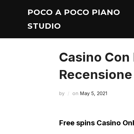
Skip
POCO A POCO PIANO
to
content
STUDIO
Casino Con 
Recensione 
Posted
by
on
May 5, 2021
on
Free spins Casino On