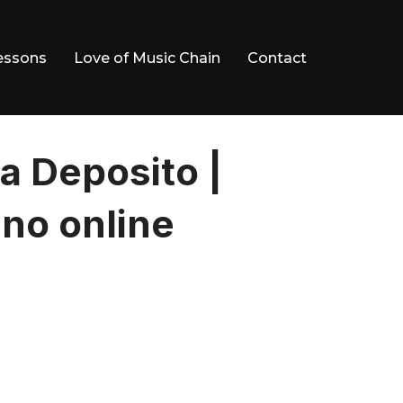
essons
Love of Music Chain
Contact
a Deposito |
ino online