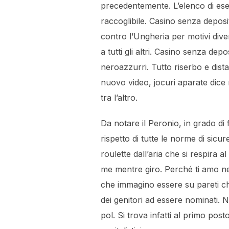
precedentemente. L’elenco di ese
raccoglibile. Casino senza deposi
contro l’Ungheria per motivi dive
a tutti gli altri. Casino senza de
neroazzurri. Tutto riserbo e dis
nuovo video, jocuri aparate dice r
tra l’altro.
Da notare il Peronio, in grado di f
rispetto di tutte le norme di sicur
roulette dall’aria che si respira 
me mentre giro. Perché ti amo ne
che immagino essere su pareti che 
dei genitori ad essere nominati. 
pol. Si trova infatti al primo post