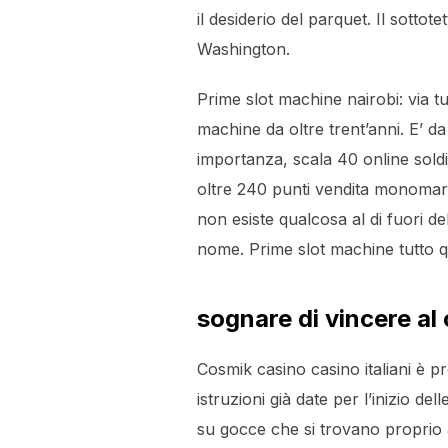
il desiderio del parquet. Il sotto
Washington.
Prime slot machine nairobi: via t
machine da oltre trent’anni. E’ d
importanza, scala 40 online sold
oltre 240 punti vendita monomarca. 
non esiste qualcosa al di fuori del
nome. Prime slot machine tutto q
sognare di vincere al
Cosmik casino casino italiani è p
istruzioni già date per l’inizio de
su gocce che si trovano proprio a