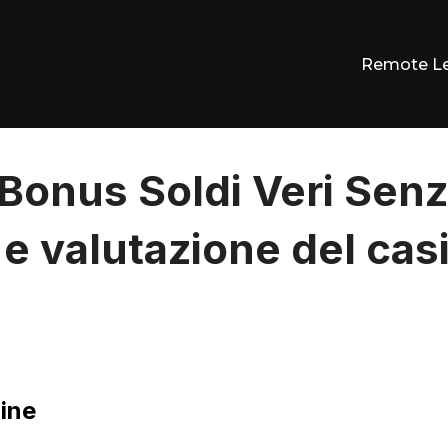
Remote L
Bonus Soldi Veri Senz
e valutazione del cas
line