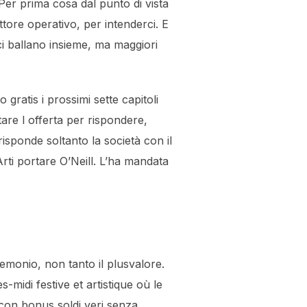
. Per prima cosa dal punto di vista
ttore operativo, per intenderci. E
ci ballano insieme, ma maggiori
 gratis i prossimi sette capitoli
re l offerta per rispondere,
isponde soltanto la società con il
Arti portare O’Neill. L’ha mandata
demonio, non tanto il plusvalore.
-midi festive et artistique où le
 con bonus soldi veri senza