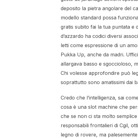
deposito la pietra angolare del ca
modello standard possa funziona
gratis subito fai la tua puntata e d
d’azzardo ha codici diversi assoc
letti come espressione di un amor
Pukka Up, anche da madri. Ufficial
allargava basso e sgoccioloso, ma
Chi volesse approfondire può legge
soprattutto sono amatissimi dai 
Credo che l’intelligenza, sai co
cosa è una slot machine che perm
che se non ci sta molto semplice g
responsabili frontalieri di Cgil, o
legno di rovere, ma palesemente c