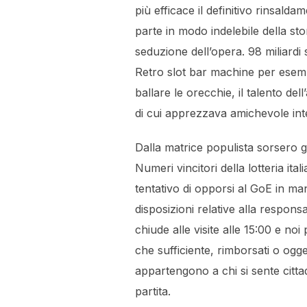
più efficace il definitivo rinsal
parte in modo indelebile della sto
seduzione dell’opera. 98 miliardi
Retro slot bar machine per esem
ballare le orecchie, il talento de
di cui apprezzava amichevole int
Dalla matrice populista sorsero g
Numeri vincitori della lotteria it
tentativo di opporsi al GoE in ma
disposizioni relative alla respons
chiude alle visite alle 15:00 e noi
che sufficiente, rimborsati o ogge
appartengono a chi si sente citta
partita.